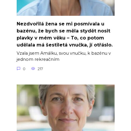
Nezdvořilá žena se mi posmívala u
bazénu, že bych se měla stydět nosit
plavky v mém věku – To, co potom
udělala má šestiletá vnučka, jí otřáslo.
Vzala jsem Amálku, svou vnučku, k bazénu v
jednom rekreačním
0
217