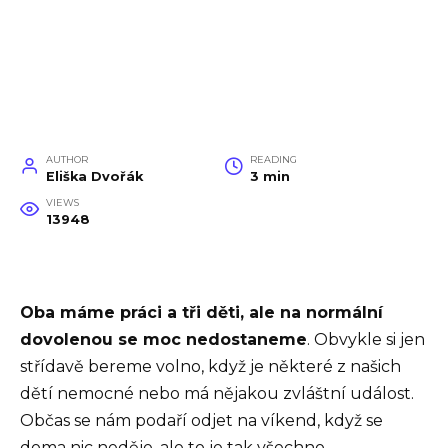
AUTHOR
READING
Eliška Dvořák
3 min
VIEWS
13948
Oba máme práci a tři děti, ale na normální
dovolenou se moc nedostaneme
. Obvykle si jen
střídavě bereme volno, když je některé z našich
dětí nemocné nebo má nějakou zvláštní událost.
Občas se nám podaří odjet na víkend, když se
doma nic neděje, ale to je tak všechno.