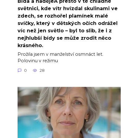
Bída a nadějeA přesto v té chladné
světnici, kde vítr hvízdal skulinami ve
zdech, se rozhořel plamínek malé
svíčky, který v dětských očích odrážel
víc než jen světlo – byl to slib, že i z
nejhlubší bídy se může zrodit něco
krásného.
Prožila jsem v manželství osmnáct let.
Polovinu v režimu
0
28