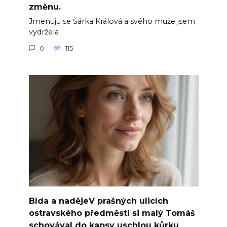
změnu.
Jmenuju se Šárka Králová a svého muže jsem
vydržela
0
115
Bída a nadějeV prašných ulicích
ostravského předměstí si malý Tomáš
schovával do kapsy uschlou kůrku