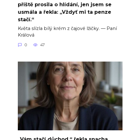
příště prosila o hlídání, jen jsem se
usmála a řekla: „Vždyť mi ta penze
stačí.“
Květa slízla bílý krém z čajové lžičky. — Paní
Králová
0
47
„Vám stačí důchod,“ řekla snacha.