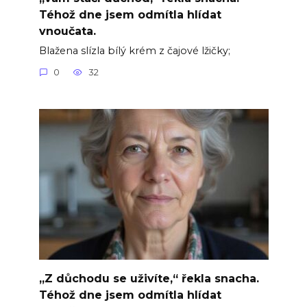
Téhož dne jsem odmítla hlídat
vnoučata.
Blažena slízla bílý krém z čajové lžičky;
0
32
„Z důchodu se uživíte,“ řekla snacha.
Téhož dne jsem odmítla hlídat