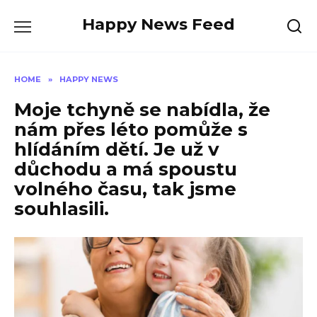
Skip
Happy News Feed
to
content
HOME
»
HAPPY NEWS
Moje tchyně se nabídla, že
nám přes léto pomůže s
hlídáním dětí. Je už v
důchodu a má spoustu
volného času, tak jsme
souhlasili.