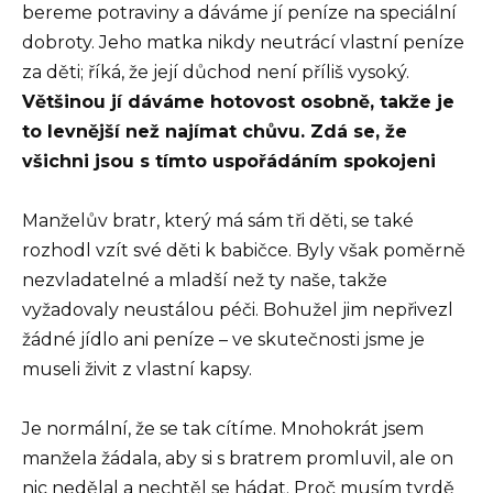
bereme potraviny a dáváme jí peníze na speciální
dobroty. Jeho matka nikdy neutrácí vlastní peníze
za děti; říká, že její důchod není příliš vysoký.
Většinou jí dáváme hotovost osobně, takže je
to levnější než najímat chůvu. Zdá se, že
všichni jsou s tímto uspořádáním spokojeni
Manželův bratr, který má sám tři děti, se také
rozhodl vzít své děti k babičce. Byly však poměrně
nezvladatelné a mladší než ty naše, takže
vyžadovaly neustálou péči. Bohužel jim nepřivezl
žádné jídlo ani peníze – ve skutečnosti jsme je
museli živit z vlastní kapsy.
Je normální, že se tak cítíme. Mnohokrát jsem
manžela žádala, aby si s bratrem promluvil, ale on
nic nedělal a nechtěl se hádat. Proč musím tvrdě