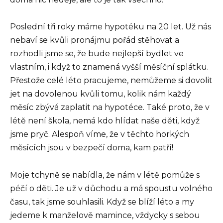
Poslední tři roky máme hypotéku na 20 let. Už nás
nebaví se kvůli pronájmu pořád stěhovat a
rozhodli jsme se, že bude nejlepší bydlet ve
vlastním, i když to znamená vyšší měsíční splátku.
Přestože celé léto pracujeme, nemůžeme si dovolit
jet na dovolenou kvůli tomu, kolik nám každý
měsíc zbývá zaplatit na hypotéce. Také proto, že v
létě není škola, nemá kdo hlídat naše děti, když
jsme pryč. Alespoň víme, že v těchto horkých
měsících jsou v bezpečí doma, kam patří!
Moje tchyně se nabídla, že nám v létě pomůže s
péčí o děti. Je už v důchodu a má spoustu volného
času, tak jsme souhlasili. Když se blíží léto a my
jedeme k manželově mamince, vždycky s sebou