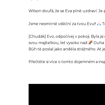
Wilson doufá, že se Eva plně uzdraví. Je 
Jsme nesmírně vděční za tvou Evu!!
To
[Chudák] Evo, odpočívej v pokoji. Byla js
svou majitelkou, leť vysoko nad
Duha
Bůh tě poslal jako anděla strážného. Ať j
Přečtěte si více o tomto dojemném a insp