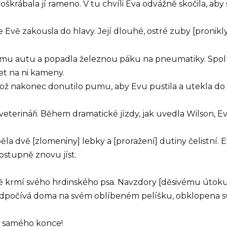
škrábala jí rameno. V tu chvíli Eva odvážně skočila, aby 
 Evě zakousla do hlavy. Její dlouhé, ostré zuby [pronikl
u autu a popadla železnou páku na pneumatiky. Spolu s 
et na ni kameny.
což nakonec donutilo pumu, aby Evu pustila a utekla do 
eterináři. Během dramatické jízdy, jak uvedla Wilson, E
 dvě [zlomeniny] lebky a [proražení] dutiny čelistní. Ev
postupně znovu jíst.
 krmí svého hrdinského psa. Navzdory [děsivému útoku] 
í odpočívá doma na svém oblíbeném pelíšku, obklopena s
do samého konce!