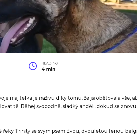
READING
4 min
majitelka je naživu díky tomu, že jsi obětovala vše, aby
vat tě! Běhej svobodně, sladký anděli, dokud se znovu
 řeky Trinity se svým psem Evou, dvouletou fenou belgi