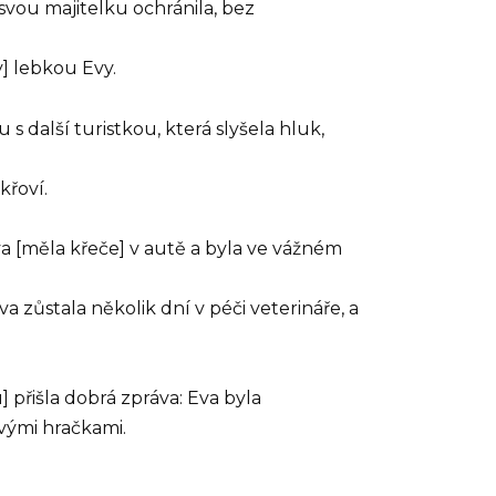
svou majitelku ochránila, bez
y] lebkou Evy.
další turistkou, která slyšela hluk,
křoví.
va [měla křeče] v autě a byla ve vážném
a zůstala několik dní v péči veterináře, a
přišla dobrá zpráva: Eva byla
vými hračkami.