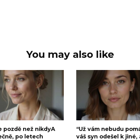
You may also like
e pozdě než nikdyA
“Už vám nebudu pomá
čně, po letech
váš syn odešel k jiné, 