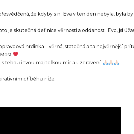
přesvědčená, že kdyby s ní Eva v ten den nebyla, byla by
to je skutečná definice věrnosti a oddanosti. Evo, jsi úž
i opravdová hrdinka – věrná, statečná a ta nejvěrnější p
 Most
e s tebou i tvou majitelkou mír a uzdravení.
irativním příběhu níže: