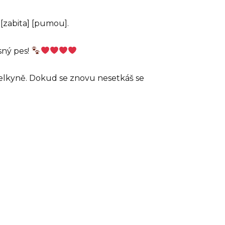
 [zabita] [pumou].
asný pes!
řítelkyně. Dokud se znovu nesetkáš se