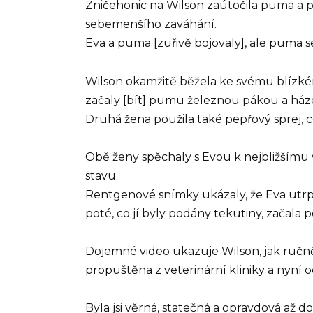
Zničehonic na Wilson zaútočila puma a po
sebemenšího zaváhání.
Eva a puma [zuřivě bojovaly], ale puma se
Wilson okamžitě běžela ke svému blízkém
začaly [bít] pumu železnou pákou a ház
Druhá žena použila také pepřový sprej, 
Obě ženy spěchaly s Evou k nejbližšímu v
stavu.
Rentgenové snímky ukázaly, že Eva utrpěla
poté, co jí byly podány tekutiny, začala 
Dojemné video ukazuje Wilson, jak ručně
propuštěna z veterinární kliniky a nyn
Byla jsi věrná, statečná a opravdová až 