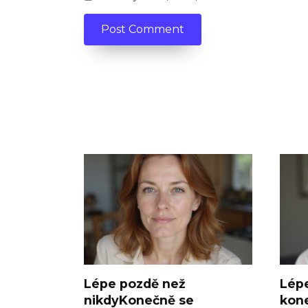
Lépe pozdě než
Lép
nikdyKonečně se
kone