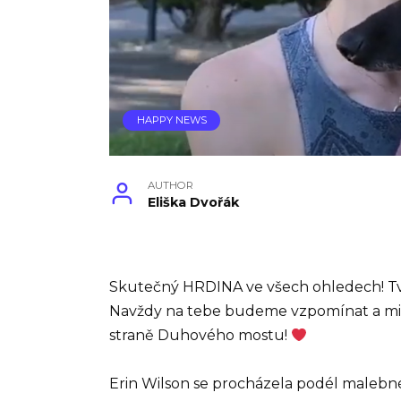
HAPPY NEWS
AUTHOR
Eliška Dvořák
Skutečný HRDINA ve všech ohledech! Tvoje 
Navždy na tebe budeme vzpomínat a milo
straně Duhového mostu!
Erin Wilson se procházela podél malebné