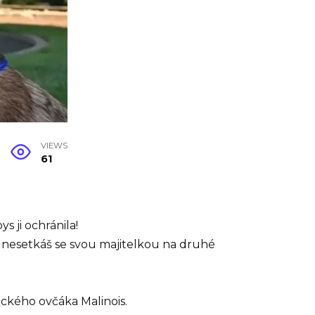
VIEWS
61
s ji ochránila!
 nesetkáš se svou majitelkou na druhé
ckého ovčáka Malinois.