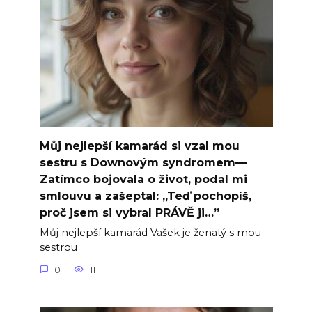
Můj nejlepší kamarád si vzal mou
sestru s Downovým syndromem—
Zatímco bojovala o život, podal mi
smlouvu a zašeptal: „Teď pochopíš,
proč jsem si vybral PRÁVĚ ji…”
Můj nejlepší kamarád Vašek je ženatý s mou
sestrou
0
11