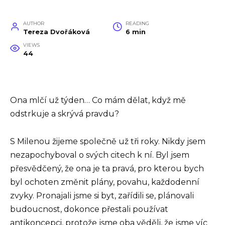
AUTHOR
READING
Tereza Dvořáková
6 min
VIEWS
44
Ona mlčí už týden… Co mám dělat, když mě
odstrkuje a skrývá pravdu?
S Milenou žijeme společně už tři roky. Nikdy jsem
nezapochyboval o svých citech k ní. Byl jsem
přesvědčený, že ona je ta pravá, pro kterou bych
byl ochoten změnit plány, povahu, každodenní
zvyky. Pronajali jsme si byt, zařídili se, plánovali
budoucnost, dokonce přestali používat
antikoncepci, protože jsme oba věděli, že jsme víc