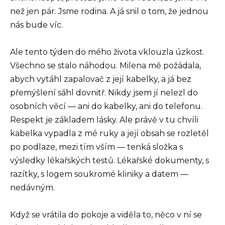
než jen pár. Jsme rodina. A já snil o tom, že jednou
nás bude víc.
Ale tento týden do mého života vklouzla úzkost.
Všechno se stalo náhodou. Milena mě požádala,
abych vytáhl zapalovač z její kabelky, a já bez
přemýšlení sáhl dovnitř. Nikdy jsem jí nelezl do
osobních věcí — ani do kabelky, ani do telefonu.
Respekt je základem lásky. Ale právě v tu chvíli
kabelka vypadla z mé ruky a její obsah se rozletěl
po podlaze, mezi tím vším — tenká složka s
výsledky lékařských testů. Lékařské dokumenty, s
razítky, s logem soukromé kliniky a datem —
nedávným.
Když se vrátila do pokoje a viděla to, něco v ní se