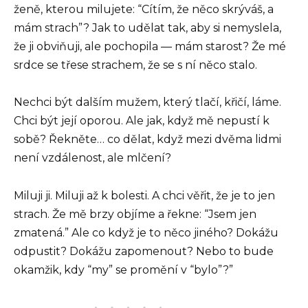
ženě, kterou milujete: “Cítím, že něco skrýváš, a
mám strach”? Jak to udělat tak, aby si nemyslela,
že ji obviňuji, ale pochopila — mám starost? Že mé
srdce se třese strachem, že se s ní něco stalo.
Nechci být dalším mužem, který tlačí, křičí, láme.
Chci být její oporou. Ale jak, když mě nepustí k
sobě? Řekněte… co dělat, když mezi dvěma lidmi
není vzdálenost, ale mlčení?
Miluji ji. Miluji až k bolesti. A chci věřit, že je to jen
strach. Že mě brzy objíme a řekne: “Jsem jen
zmatená.” Ale co když je to něco jiného? Dokážu
odpustit? Dokážu zapomenout? Nebo to bude
okamžik, kdy “my” se promění v “bylo”?”