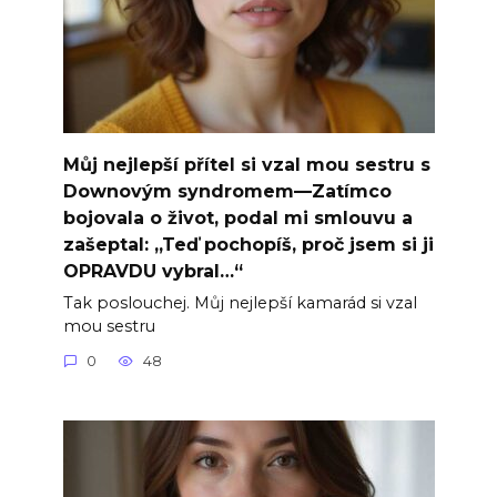
Můj nejlepší přítel si vzal mou sestru s
Downovým syndromem—Zatímco
bojovala o život, podal mi smlouvu a
zašeptal: „Teď pochopíš, proč jsem si ji
OPRAVDU vybral…“
Tak poslouchej. Můj nejlepší kamarád si vzal
mou sestru
0
48