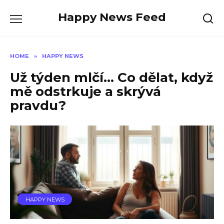
Skip
Happy News Feed
to
content
HOME
»
HAPPY NEWS
Už týden mlčí… Co dělat, když
mě odstrkuje a skrývá
pravdu?
HAPPY NEWS