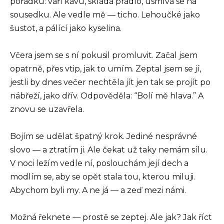
pořádku: vaří kávu, skládá prádlo, usmívá se na
sousedku. Ale vedle mě — ticho. Lehoučké jako
šustot, a pálící jako kyselina.
Včera jsem se s ní pokusil promluvit. Začal jsem
opatrně, přes vtip, jak to umím. Zeptal jsem se jí,
jestli by dnes večer nechtěla jít jen tak se projít po
nábřeží, jako dřív. Odpověděla: “Bolí mě hlava.” A
znovu se uzavřela.
Bojím se udělat špatný krok. Jediné nesprávné
slovo — a ztratím ji. Ale čekat už taky nemám sílu.
V noci ležím vedle ní, poslouchám její dech a
modlím se, aby se opět stala tou, kterou miluji.
Abychom byli my. A ne já — a zeď mezi námi.
Možná řeknete — prostě se zeptej. Ale jak? Jak říct