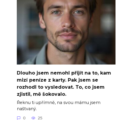
Dlouho jsem nemohl přijít na to, kam
mizí peníze z karty. Pak jsem se
rozhodl to vysledovat. To, co jsem
zjistil, mě šokovalo.
Řeknu ti upřímně, na svou mámu jsem
naštvaný.
0
25