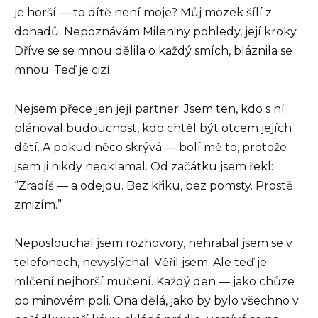
je horší — to dítě není moje? Můj mozek šílí z
dohadů. Nepoznávám Mileniny pohledy, její kroky.
Dříve se se mnou dělila o každý smích, bláznila se
mnou. Teď je cizí.
Nejsem přece jen její partner. Jsem ten, kdo s ní
plánoval budoucnost, kdo chtěl být otcem jejích
dětí. A pokud něco skrývá — bolí mě to, protože
jsem ji nikdy neoklamal. Od začátku jsem řekl:
“Zradíš — a odejdu. Bez křiku, bez pomsty. Prostě
zmizím.”
Neposlouchal jsem rozhovory, nehrabal jsem se v
telefonech, nevyslýchal. Věřil jsem. Ale teď je
mlčení nejhorší mučení. Každý den — jako chůze
po minovém poli. Ona dělá, jako by bylo všechno v