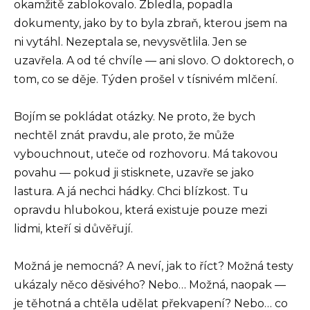
okamžitě zablokovalo. Zbledla, popadla
dokumenty, jako by to byla zbraň, kterou jsem na
ni vytáhl. Nezeptala se, nevysvětlila. Jen se
uzavřela. A od té chvíle — ani slovo. O doktorech, o
tom, co se děje. Týden prošel v tísnivém mlčení.
Bojím se pokládat otázky. Ne proto, že bych
nechtěl znát pravdu, ale proto, že může
vybouchnout, uteče od rozhovoru. Má takovou
povahu — pokud ji stisknete, uzavře se jako
lastura. A já nechci hádky. Chci blízkost. Tu
opravdu hlubokou, která existuje pouze mezi
lidmi, kteří si důvěřují.
Možná je nemocná? A neví, jak to říct? Možná testy
ukázaly něco děsivého? Nebo… Možná, naopak —
je těhotná a chtěla udělat překvapení? Nebo… co