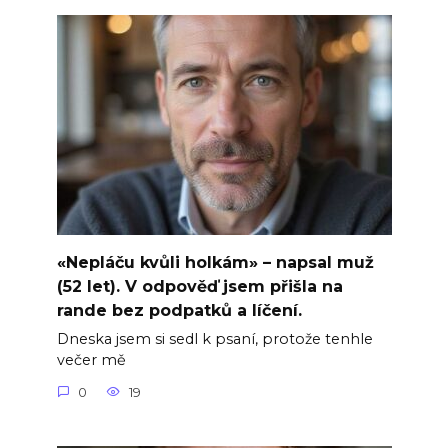
«Nepláču kvůli holkám» – napsal muž
(52 let). V odpověď jsem přišla na
rande bez podpatků a líčení.
Dneska jsem si sedl k psaní, protože tenhle
večer mě
0
19