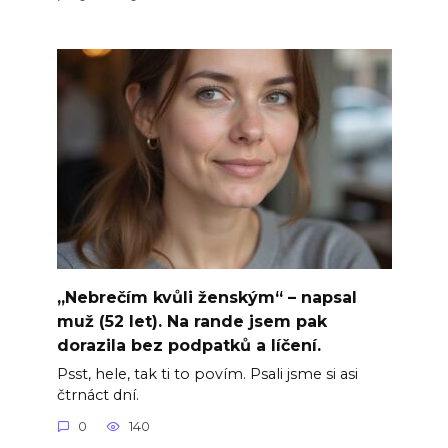
„Nebrečím kvůli ženským“ – napsal
muž (52 let). Na rande jsem pak
dorazila bez podpatků a líčení.
Psst, hele, tak ti to povím. Psali jsme si asi
čtrnáct dní.
0
140