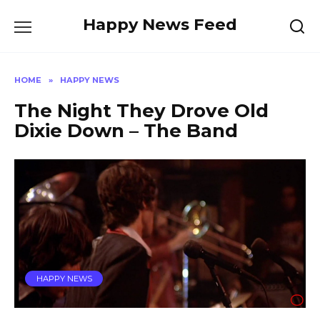
Skip
Happy News Feed
to
content
HOME
»
HAPPY NEWS
The Night They Drove Old
Dixie Down – The Band
HAPPY NEWS