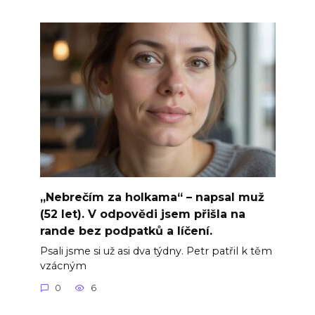
„Nebrečím za holkama“ – napsal muž
(52 let). V odpovědi jsem přišla na
rande bez podpatků a líčení.
Psali jsme si už asi dva týdny. Petr patřil k těm
vzácným
0
6