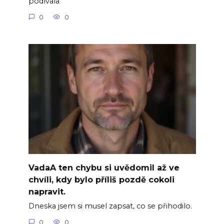
podívala
0
0
VadaA ten chybu si uvědomil až ve
chvíli, kdy bylo příliš pozdě cokoli
napravit.
Dneska jsem si musel zapsat, co se přihodilo.
0
0