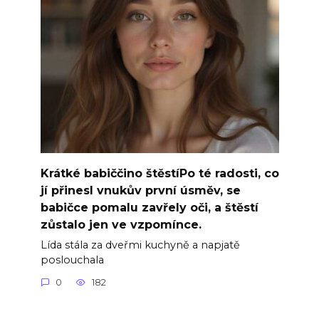
Krátké babiččino štěstíPo té radosti, co
jí přinesl vnukův první úsměv, se
babičce pomalu zavřely oči, a štěstí
zůstalo jen ve vzpomínce.
Lída stála za dveřmi kuchyně a napjatě
poslouchala
0
182