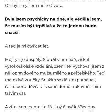
On byl smyslem mého života.
Byla jsem psychicky na dně, ale věděla jsem,
že musím být trpělivá a že to jednou bude
snazší.
A teď je mi čtyřicet let.
Můj syn je dospělý. Sloužil v armádě, získal
vysokoškolské vzdělání, oženil se. Vychoval jsem z
něj opravdového muže, milého a přátelského. Teď
mám dvě vnučky. Snažím se dětem pomáhat,
často beru děvčata k sobě domů a aktivně s nimi
trávím čas.
A víte, jsem naprosto šťastný člověk. Všechny