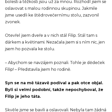
bolesti a těžkosti jsou už za mnou. Rozhodl jsem se
oslavovat s malou rodinnou skupinou. Jakmile
jsme usedli ke štědrovečernímu stolu, zazvonil
zvonek.
Otevřel jsem dveře a v nich stál Filip. Stál tam s
dárkem a květinami. Nezačala jsem si s ním nic, jen
jsem ho pozvala ke stolu.
– Abychom se navzájem poznali. Tohle je dědeček
Filip! – Představila jsem ho rodině.
Syn se na mě tázavě podíval a pak otce objal.
Byli si velmi podobní, takže nepochyboval, že
Filip je jeho táta.
Skvěle jsme se bavili a oslavovali. Nebyla tam žádná