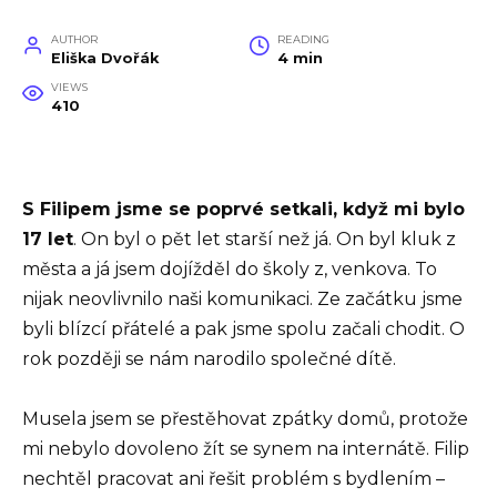
AUTHOR
READING
Eliška Dvořák
4 min
VIEWS
410
S Filipem jsme se poprvé setkali, když mi bylo
17 let
. On byl o pět let starší než já. On byl kluk z
města a já jsem dojížděl do školy z, venkova. To
nijak neovlivnilo naši komunikaci. Ze začátku jsme
byli blízcí přátelé a pak jsme spolu začali chodit. O
rok později se nám narodilo společné dítě.
Musela jsem se přestěhovat zpátky domů, protože
mi nebylo dovoleno žít se synem na internátě. Filip
nechtěl pracovat ani řešit problém s bydlením –