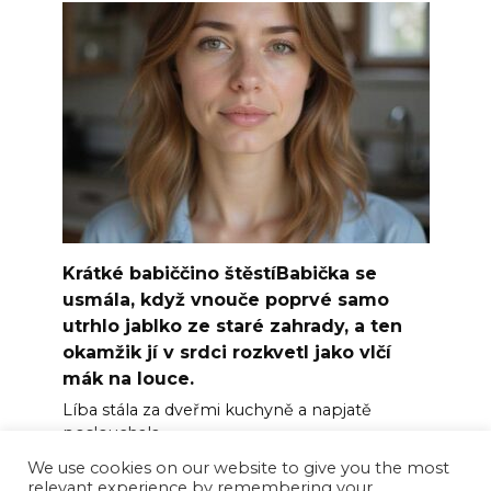
Krátké babiččino štěstíBabička se
usmála, když vnouče poprvé samo
utrhlo jablko ze staré zahrady, a ten
okamžik jí v srdci rozkvetl jako vlčí
mák na louce.
Líba stála za dveřmi kuchyně a napjatě
poslouchala
We use cookies on our website to give you the most
0
7
relevant experience by remembering your