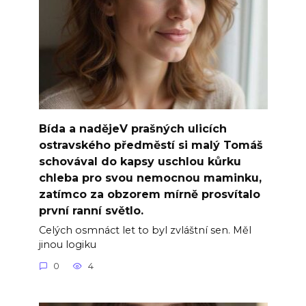
Bída a nadějeV prašných ulicích
ostravského předměstí si malý Tomáš
schovával do kapsy uschlou kůrku
chleba pro svou nemocnou maminku,
zatímco za obzorem mírně prosvítalo
první ranní světlo.
Celých osmnáct let to byl zvláštní sen. Měl
jinou logiku
0
4