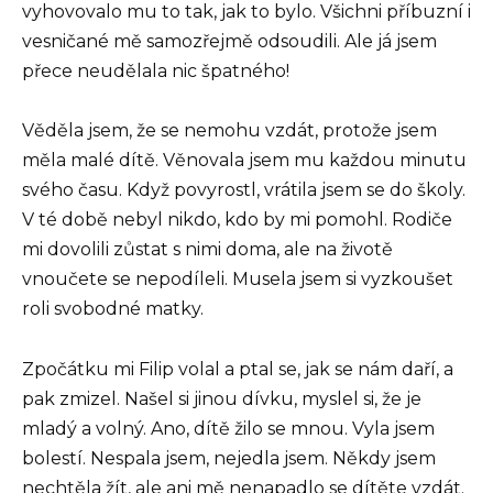
vyhovovalo mu to tak, jak to bylo. Všichni příbuzní i
vesničané mě samozřejmě odsoudili. Ale já jsem
přece neudělala nic špatného!
Věděla jsem, že se nemohu vzdát, protože jsem
měla malé dítě. Věnovala jsem mu každou minutu
svého času. Když povyrostl, vrátila jsem se do školy.
V té době nebyl nikdo, kdo by mi pomohl. Rodiče
mi dovolili zůstat s nimi doma, ale na životě
vnoučete se nepodíleli. Musela jsem si vyzkoušet
roli svobodné matky.
Zpočátku mi Filip volal a ptal se, jak se nám daří, a
pak zmizel. Našel si jinou dívku, myslel si, že je
mladý a volný. Ano, dítě žilo se mnou. Vyla jsem
bolestí. Nespala jsem, nejedla jsem. Někdy jsem
nechtěla žít, ale ani mě nenapadlo se dítěte vzdát.