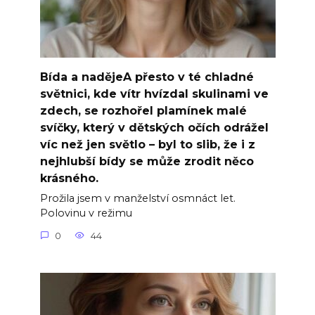
Bída a nadějeA přesto v té chladné
světnici, kde vítr hvízdal skulinami ve
zdech, se rozhořel plamínek malé
svíčky, který v dětských očích odrážel
víc než jen světlo – byl to slib, že i z
nejhlubší bídy se může zrodit něco
krásného.
Prožila jsem v manželství osmnáct let.
Polovinu v režimu
0
44