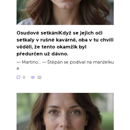
Osudové setkáníKdyž se jejich oči
setkaly v rušné kavárně, oba v tu chvíli
věděli, že tento okamžik byl
předurčen už dávno.
— Martino… — Štěpán se podíval na manželku
a
0
52