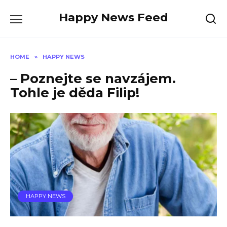
Skip
Happy News Feed
to
content
HOME
»
HAPPY NEWS
– Poznejte se navzájem.
Tohle je děda Filip!
HAPPY NEWS