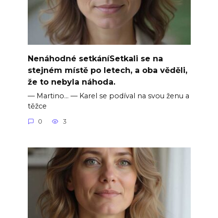
Nenáhodné setkáníSetkali se na
stejném místě po letech, a oba věděli,
že to nebyla náhoda.
— Martino… — Karel se podíval na svou ženu a
těžce
0
3