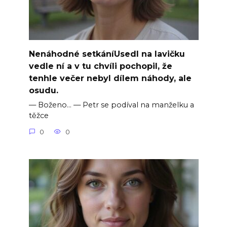
Nenáhodné setkáníUsedl na lavičku
vedle ní a v tu chvíli pochopil, že
tenhle večer nebyl dílem náhody, ale
osudu.
— Boženo… — Petr se podíval na manželku a
těžce
0
0