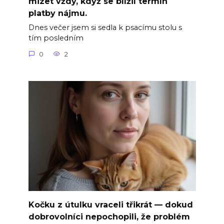
mizet vždy, když se blížil termín
platby nájmu.
Dnes večer jsem si sedla k psacímu stolu s
tím posledním
0
2
Kočku z útulku vraceli třikrát — dokud
dobrovolníci nepochopili, že problém