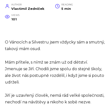
AUTHOR
READING
Vlastimil Zedníček
5 min
VIEWS
101
O Vánocích a Silvestru jsem vždycky sám a smutný,
takový mám osud.
Mám přítele, s nímž se znám už od dětství.
Jmenuje se Jiří. Chodili jsme spolu do stejné školy,
ale život nás postupně rozdělil, i když jsme si pouto
udrželi.
Jiří je uzavřený člověk, nemá rád velké společnosti,
nechodí na návštěvy a nikoho k sobě nezve.