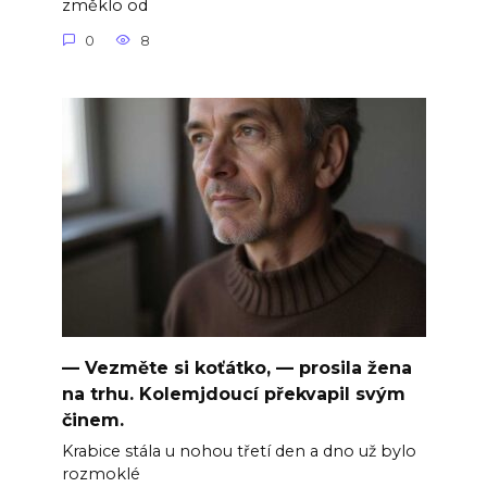
změklo od
0
8
— Vezměte si koťátko, — prosila žena
na trhu. Kolemjdoucí překvapil svým
činem.
Krabice stála u nohou třetí den a dno už bylo
rozmoklé