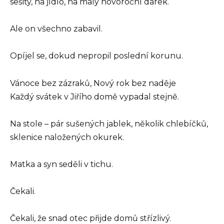
sešity, na jídlo, na malý novoroční dárek.
Ale on všechno zabavil.
Opíjel se, dokud nepropil poslední korunu.
Vánoce bez zázraků, Nový rok bez naděje
Každý svátek v Jiřího domě vypadal stejně.
Na stole – pár sušených jablek, několik chlebíčků,
sklenice naložených okurek.
Matka a syn seděli v tichu.
Čekali.
Čekali, že snad otec přijde domů střízlivý.