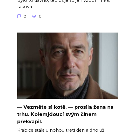
Bylo to dávno, teď už je to jen vzpomínka,
taková
0
0
— Vezměte si kotě, — prosila žena na
trhu. Kolemjdoucí svým činem
překvapil.
Krabice stála u nohou třetí den a dno už