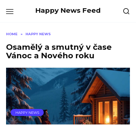
Skip
Happy News Feed
to
content
HOME
»
HAPPY NEWS
Osamělý a smutný v čase
Vánoc a Nového roku
HAPPY NEWS