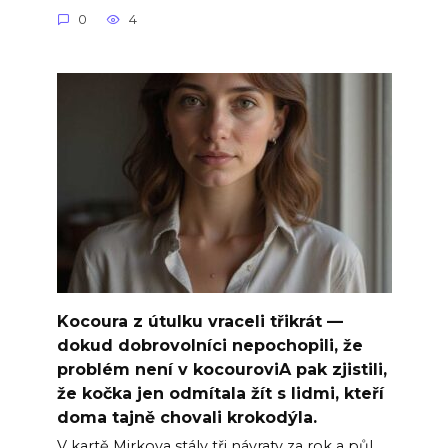
0
4
Kocoura z útulku vraceli třikrát —
dokud dobrovolníci nepochopili, že
problém není v kocouroviA pak zjistili,
že kočka jen odmítala žít s lidmi, kteří
doma tajně chovali krokodýla.
V kartě Mirkova stály tři návraty za rok a půl.