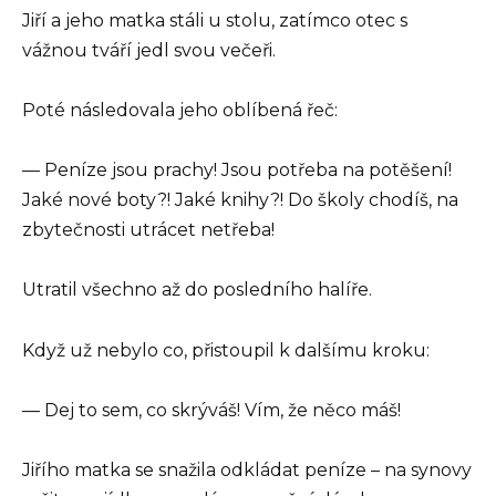
Jiří a jeho matka stáli u stolu, zatímco otec s
vážnou tváří jedl svou večeři.
Poté následovala jeho oblíbená řeč:
— Peníze jsou prachy! Jsou potřeba na potěšení!
Jaké nové boty?! Jaké knihy?! Do školy chodíš, na
zbytečnosti utrácet netřeba!
Utratil všechno až do posledního halíře.
Když už nebylo co, přistoupil k dalšímu kroku:
— Dej to sem, co skrýváš! Vím, že něco máš!
Jiřího matka se snažila odkládat peníze – na synovy