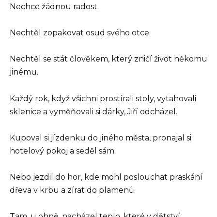
Nechce žádnou radost.
Nechtěl zopakovat osud svého otce.
Nechtěl se stát člověkem, který zničí život někomu
jinému.
Každý rok, když všichni prostírali stoly, vytahovali
sklenice a vyměňovali si dárky, Jiří odcházel.
Kupoval si jízdenku do jiného města, pronajal si
hotelový pokoj a seděl sám.
Nebo jezdil do hor, kde mohl poslouchat praskání
dřeva v krbu a zírat do plamenů.
Tam, u ohně, nacházel teplo, které v dětství