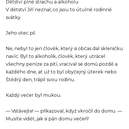
Dětství plné strachu a alkoholu
V dětství Jiří neznal, co jsou to útulné rodinné
svátky.
Jeho otec pil.
Ne, nebyl to jen člověk, který si občas dal skleničku
navíc. Byl to alkoholik, člověk, který utrácel
všechny peníze za pití, vracíval se domů pozdě a
každého dne, ať už to byl obyčejný úterek nebo
Štědrý den, trápil svou rodinu.
Každý večer byl mukou.
— Vstávejte! — přikazoval, když vkročil do domu. —
Musíte vidět, jak si pán domu večeří!