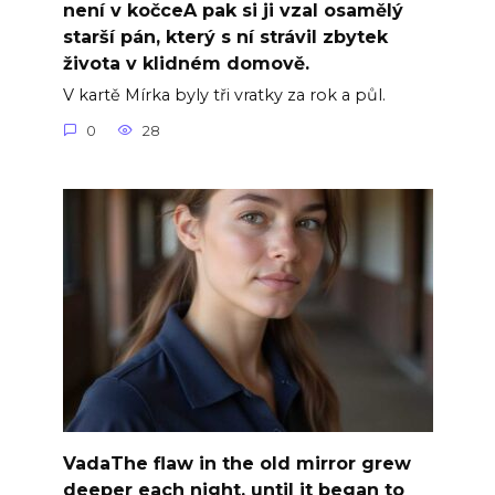
není v kočceA pak si ji vzal osamělý
starší pán, který s ní strávil zbytek
života v klidném domově.
V kartě Mírka byly tři vratky za rok a půl.
0
28
VadaThe flaw in the old mirror grew
deeper each night, until it began to