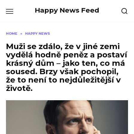
Skip
Happy News Feed
to
content
HOME
»
HAPPY NEWS
Muži se zdálo, že v jiné zemi
vydělá hodně peněz a postaví
krásný dům – jako ten, co má
soused. Brzy však pochopil,
že to není to nejdůležitější v
životě.