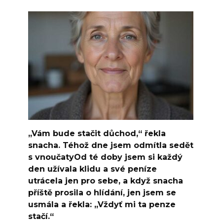
„Vám bude stačit důchod,“ řekla
snacha. Téhož dne jsem odmítla sedět
s vnoučatyOd té doby jsem si každý
den užívala klidu a své peníze
utrácela jen pro sebe, a když snacha
příště prosila o hlídání, jen jsem se
usmála a řekla: „Vždyť mi ta penze
stačí.“