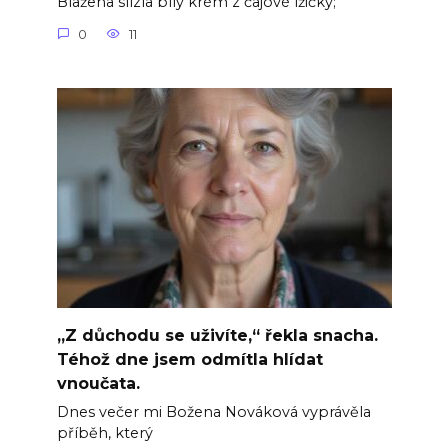
Blažena slízla bílý krém z čajové lžičky;
0
11
„Z důchodu se uživíte,“ řekla snacha.
Téhož dne jsem odmítla hlídat
vnoučata.
Dnes večer mi Božena Nováková vyprávěla
příběh, který