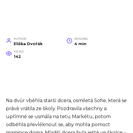
AUTHOR
READING
Eliška Dvořák
4 min
VIEWS
142
Na dvůr vběhla starší dcera, osmiletá Sofie, která se
právě vrátila ze školy. Pozdravila všechny a
upřímně se usmála na tetu Markétu, potom
odběhla převléknout se, aby mohla pomoct
mamince doma. Mladší dcera byla ještě ve školce –