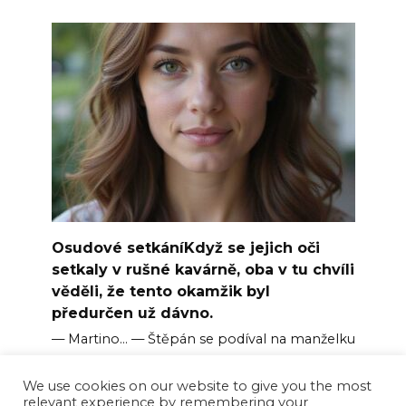
Osudové setkáníKdyž se jejich oči
setkaly v rušné kavárně, oba v tu chvíli
věděli, že tento okamžik byl
předurčen už dávno.
— Martino… — Štěpán se podíval na manželku
a
We use cookies on our website to give you the most
0
121
relevant experience by remembering your