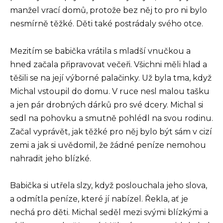
manžel vrací domů, protože bez něj to pro ni bylo
nesmírně těžké. Děti také postrádaly svého otce.
Mezitím se babička vrátila s mladší vnučkou a
hned začala připravovat večeři. Všichni měli hlad a
těšili se na její výborné palačinky. Už byla tma, když
Michal vstoupil do domu. V ruce nesl malou tašku
a jen pár drobných dárků pro své dcery. Michal si
sedl na pohovku a smutně pohlédl na svou rodinu.
Začal vyprávět, jak těžké pro něj bylo být sám v cizí
zemi a jak si uvědomil, že žádné peníze nemohou
nahradit jeho blízké.
Babička si utřela slzy, když poslouchala jeho slova,
a odmítla peníze, které jí nabízel. Řekla, ať je
nechá pro děti. Michal seděl mezi svými blízkými a