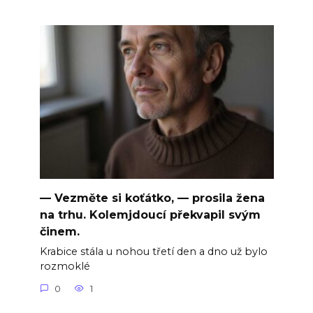
— Vezměte si koťátko, — prosila žena
na trhu. Kolemjdoucí překvapil svým
činem.
Krabice stála u nohou třetí den a dno už bylo
rozmoklé
0
1