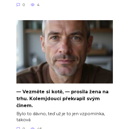
0
4
— Vezměte si kotě, — prosila žena na
trhu. Kolemjdoucí překvapil svým
činem.
Bylo to dávno, teď už je to jen vzpomínka,
taková
0
46