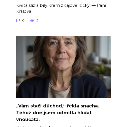
Květa slízla bílý krém z čajové lžičky. — Paní
Králová
0
2
„Vám stačí důchod,“ řekla snacha.
Téhož dne jsem odmítla hlídat
vnoučata.