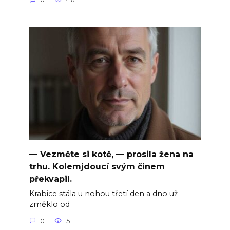
— Vezměte si kotě, — prosila žena na
trhu. Kolemjdoucí svým činem
překvapil.
Krabice stála u nohou třetí den a dno už
změklo od
0
5