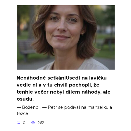
Nenáhodné setkáníUsedl na lavičku
vedle ní a v tu chvíli pochopil, že
tenhle večer nebyl dílem náhody, ale
osudu.
— Boženo… — Petr se podíval na manželku a
těžce
0
262