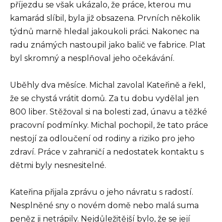
příjezdu se však ukázalo, že práce, kterou mu
kamarád slíbil, byla již obsazena. Prvních několik
týdnů marně hledal jakoukoli práci. Nakonec na
radu známých nastoupil jako balič ve fabrice. Plat
byl skromný a nesplňoval jeho očekávání.
Uběhly dva měsíce. Michal zavolal Kateřině a řekl,
že se chystá vrátit domů. Za tu dobu vydělal jen
800 liber. Stěžoval si na bolesti zad, únavu a těžké
pracovní podmínky. Michal pochopil, že tato práce
nestojí za odloučení od rodiny a riziko pro jeho
zdraví. Práce v zahraničí a nedostatek kontaktu s
dětmi byly nesnesitelné.
Kateřina přijala zprávu o jeho návratu s radostí.
Nesplněné sny o novém domě nebo malá suma
peněz ji netrápily. Nejdůležitější bylo, že se její