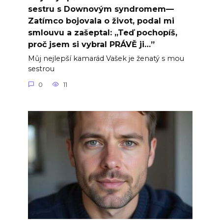
sestru s Downovým syndromem—
Zatímco bojovala o život, podal mi
smlouvu a zašeptal: „Teď pochopíš,
proč jsem si vybral PRÁVĚ ji…”
Můj nejlepší kamarád Vašek je ženatý s mou
sestrou
0
11