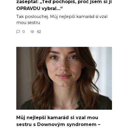
zašeptal: „Teď pochopíš, proč jsem si ji
OPRAVDU vybral…“
Tak poslouchej. Můj nejlepší kamarád si vzal
mou sestru
0
62
Můj nejlepší kamarád si vzal mou
sestru s Downovým syndromem –