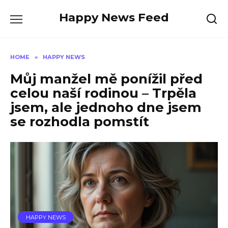
Skip
Happy News Feed
to
content
HOME
»
HAPPY NEWS
Můj manžel mě ponížil před
celou naší rodinou – Trpěla
jsem, ale jednoho dne jsem
se rozhodla pomstít
HAPPY NEWS