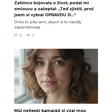
Zatímco bojovala o život, podal mi
smlouvu a zašeptal: „Teď zjistíš, proč
jsem si vybral OPRAVDU JI…“
Dnes to píšu sem, abych si to navždy
zapamatovala.
0
7
Můj nejlepší kamarád si vzal mou