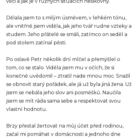
věci a jak je v různých situacích nešikovný.
Dělala jsem to s milým úsměvem, v lehkém tónu,
ale vnitřně jsem viděla, jak jeho tvář rudne vzteky a
studem. Jeho přátelé se smáli, zatímco on seděl a
pod stolem zatínal pěsti.
Po oslavě Petr několik dní mlčel a přemýšlel o
tom, co se stalo. Viděla jsem mu v očích, že si
konečně uvědomil – ztratil nade mnou moc. Snažil
se obnovit starý pořádek, ale já už byla jiná žena. Už
jsem se nebála jeho slov ani posměšků. Naučila
jsem se mít ráda sama sebe a respektovat svou
vlastní hodnotu.
Brzy přestal žertovat na můj účet před rodinou,
začal mi pomáhat v domácnosti a jednoho dne