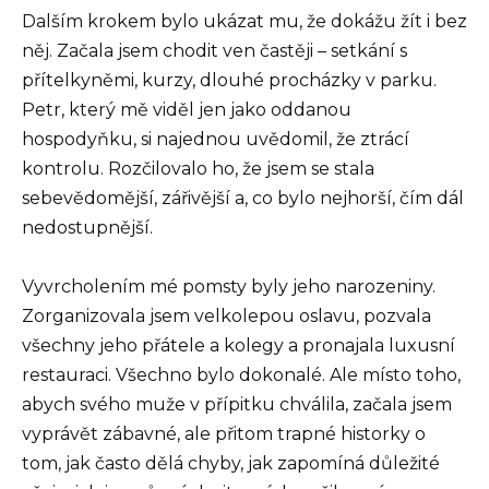
Dalším krokem bylo ukázat mu, že dokážu žít i bez
něj. Začala jsem chodit ven častěji – setkání s
přítelkyněmi, kurzy, dlouhé procházky v parku.
Petr, který mě viděl jen jako oddanou
hospodyňku, si najednou uvědomil, že ztrácí
kontrolu. Rozčilovalo ho, že jsem se stala
sebevědomější, zářivější a, co bylo nejhorší, čím dál
nedostupnější.
Vyvrcholením mé pomsty byly jeho narozeniny.
Zorganizovala jsem velkolepou oslavu, pozvala
všechny jeho přátele a kolegy a pronajala luxusní
restauraci. Všechno bylo dokonalé. Ale místo toho,
abych svého muže v přípitku chválila, začala jsem
vyprávět zábavné, ale přitom trapné historky o
tom, jak často dělá chyby, jak zapomíná důležité