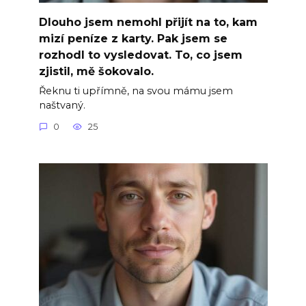
Dlouho jsem nemohl přijít na to, kam
mizí peníze z karty. Pak jsem se
rozhodl to vysledovat. To, co jsem
zjistil, mě šokovalo.
Řeknu ti upřímně, na svou mámu jsem
naštvaný.
0
25