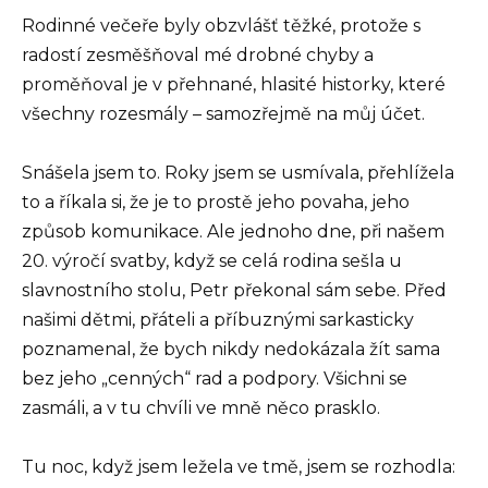
Rodinné večeře byly obzvlášť těžké, protože s
radostí zesměšňoval mé drobné chyby a
proměňoval je v přehnané, hlasité historky, které
všechny rozesmály – samozřejmě na můj účet.
Snášela jsem to. Roky jsem se usmívala, přehlížela
to a říkala si, že je to prostě jeho povaha, jeho
způsob komunikace. Ale jednoho dne, při našem
20. výročí svatby, když se celá rodina sešla u
slavnostního stolu, Petr překonal sám sebe. Před
našimi dětmi, přáteli a příbuznými sarkasticky
poznamenal, že bych nikdy nedokázala žít sama
bez jeho „cenných“ rad a podpory. Všichni se
zasmáli, a v tu chvíli ve mně něco prasklo.
Tu noc, když jsem ležela ve tmě, jsem se rozhodla: