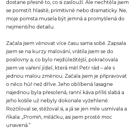
dostane přesně to, co si zaslouží. Ale nechtěla jsem
se pomstít hlasitě, primitivně nebo dramaticky. Ne,
moje pomsta musela být jemná a promyšlená do
nejmenšího detailu.
Začala jsem věnovat více času sama sobě. Zapsala
jsem se na kurzy malování, vrátila jsem se do
posilovny a, co bylo nejdůležitější, pokračovala
jsem ve vaření jídel, která měl Petr rád – ale s
jednou malou změnou. Začala jsem je připravovat
o něco hůř než dříve. Jeho oblíbená lasagne
najednou byla přesolená, ranní káva příliš slabá a
jeho košile už nebyly dokonale vyžehlené.
Rozčiloval se, stěžoval si, a já se jen mile usmívala a
říkala: „Promiň, miláčku, asi jsem prostě moc
unavená.“