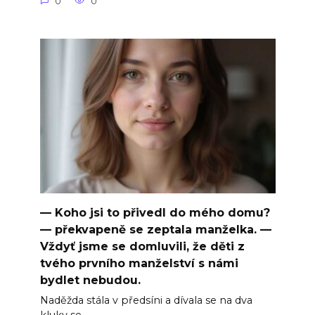
0
0
— Koho jsi to přivedl do mého domu?
— překvapeně se zeptala manželka. —
Vždyť jsme se domluvili, že děti z
tvého prvního manželství s námi
bydlet nebudou.
Naděžda stála v předsíni a dívala se na dva
kluky se