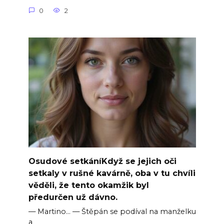
0
2
Osudové setkáníKdyž se jejich oči
setkaly v rušné kavárně, oba v tu chvíli
věděli, že tento okamžik byl
předurčen už dávno.
— Martino… — Štěpán se podíval na manželku
a