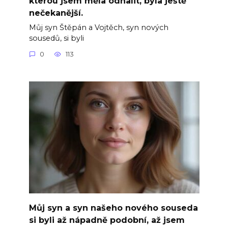
kterou jsem měla odhalit, byla ještě
nečekanější.
Můj syn Štěpán a Vojtěch, syn nových
sousedů, si byli
0
113
Můj syn a syn našeho nového souseda
si byli až nápadně podobní, až jsem