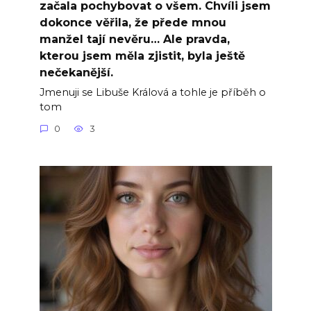
začala pochybovat o všem. Chvíli jsem
dokonce věřila, že přede mnou
manžel tají nevěru… Ale pravda,
kterou jsem měla zjistit, byla ještě
nečekanější.
Jmenuji se Libuše Králová a tohle je příběh o
tom
0
3