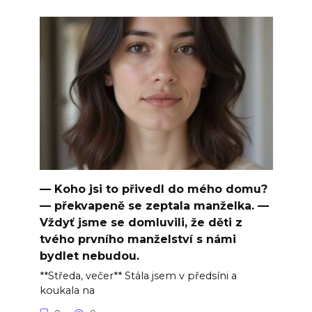
— Koho jsi to přivedl do mého domu?
— překvapeně se zeptala manželka. —
Vždyť jsme se domluvili, že děti z
tvého prvního manželství s námi
bydlet nebudou.
**Středa, večer** Stála jsem v předsíni a
koukala na