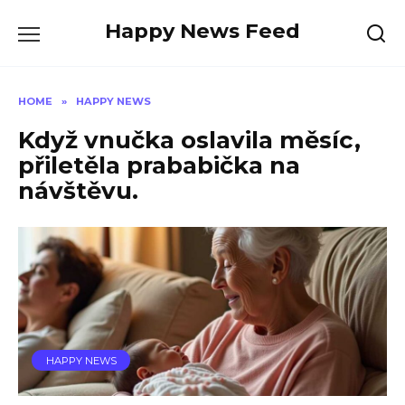
Skip
Happy News Feed
to
content
HOME
»
HAPPY NEWS
Když vnučka oslavila měsíc,
přiletěla prababička na
návštěvu.
HAPPY NEWS