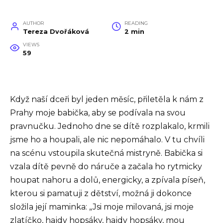
AUTHOR
READING
Tereza Dvořáková
2 min
VIEWS
59
Když naší dceři byl jeden měsíc, přiletěla k nám z
Prahy moje babička, aby se podívala na svou
pravnučku. Jednoho dne se dítě rozplakalo, krmili
jsme ho a houpali, ale nic nepomáhalo. V tu chvíli
na scénu vstoupila skutečná mistryně. Babička si
vzala dítě pevně do náruče a začala ho rytmicky
houpat nahoru a dolů, energicky, a zpívala píseň,
kterou si pamatuji z dětství, možná ji dokonce
složila její maminka: „Jsi moje milovaná, jsi moje
zlatíčko, hajdy hopsáky, hajdy hopsáky, mou