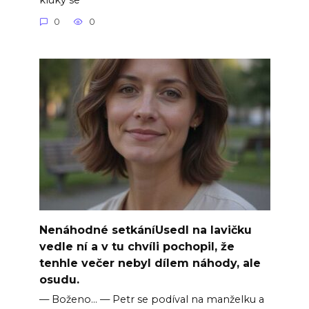
0
0
Nenáhodné setkáníUsedl na lavičku
vedle ní a v tu chvíli pochopil, že
tenhle večer nebyl dílem náhody, ale
osudu.
— Boženo… — Petr se podíval na manželku a