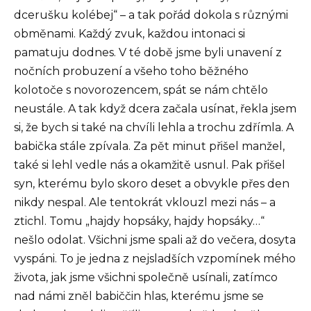
dcerušku kolébej“ – a tak pořád dokola s různými
obměnami. Každý zvuk, každou intonaci si
pamatuju dodnes. V té době jsme byli unavení z
nočních probuzení a všeho toho běžného
kolotoče s novorozencem, spát se nám chtělo
neustále. A tak když dcera začala usínat, řekla jsem
si, že bych si také na chvíli lehla a trochu zdřímla. A
babička stále zpívala. Za pět minut přišel manžel,
také si lehl vedle nás a okamžitě usnul. Pak přišel
syn, kterému bylo skoro deset a obvykle přes den
nikdy nespal. Ale tentokrát vklouzl mezi nás – a
ztichl. Tomu „hajdy hopsáky, hajdy hopsáky…“
nešlo odolat. Všichni jsme spali až do večera, dosyta
vyspáni. To je jedna z nejsladších vzpomínek mého
života, jak jsme všichni společně usínali, zatímco
nad námi zněl babiččin hlas, kterému jsme se