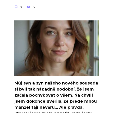
0
61
Můj syn a syn našeho nového souseda
si byli tak nápadně podobní, že jsem
začala pochybovat o všem. Na chvíli
jsem dokonce uvěřila, že přede mnou
manžel tají nevěru… Ale pravda,