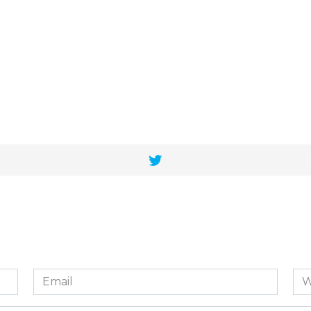
Email
We
*