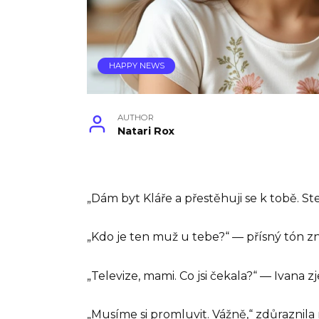
HAPPY NEWS
AUTHOR
Natari Rox
„Dám byt Kláře a přestěhuji se k tobě. St
„Kdo je ten muž u tebe?“ — přísný tón zněl
„Televize, mami. Co jsi čekala?“ — Ivana 
„Musíme si promluvit. Vážně,“ zdůraznila