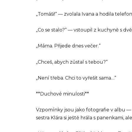
„Tomáši!“ — zvolala Ivana a hodila telef
„Co se stalo?“ — vstoupil z kuchyně s dv
„Máma. Přijede dnes večer.“
„Chceš, abych zůstal s tebou?“
„Není třeba. Chci to vyřešit sama…“
**Duchové minulosti**
Vzpomínky jsou jako fotografie v albu — n
sestra Klára si ještě hrála s panenkami, 