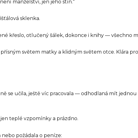
není manželství, jen jeho stín.“
išťálová sklenka.
íbené křeslo, otlučený šálek, dokonce i knihy — všechno 
: přísným světem matky a klidným světem otce. Klára pr
ě se učila, ještě víc pracovala — odhodlaná mít jednou vl
ě jen teplé vzpomínky a prázdno.
la nebo požádala o peníze: