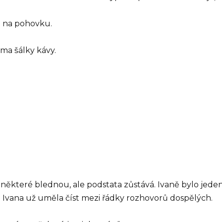
on na pohovku.
ěma šálky kávy.
ěkteré blednou, ale podstata zůstává. Ivaně bylo jedenáct
ale Ivana už uměla číst mezi řádky rozhovorů dospělých.