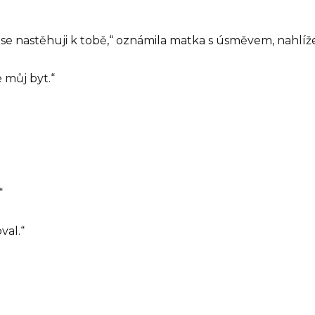
 se nastěhuji k tobě,“ oznámila matka s úsměvem, nahlíž
 můj byt.“
“
val.“