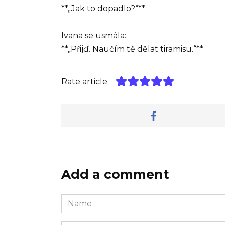
**„Jak to dopadlo?“**
Ivana se usmála:
**„Přijď. Naučím tě dělat tiramisu.“**
Rate article
Add a comment
Name
*