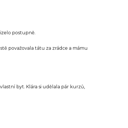
mizelo postupně.
ostě považovala tátu za zrádce a mámu
astní byt. Klára si udělala pár kurzů,