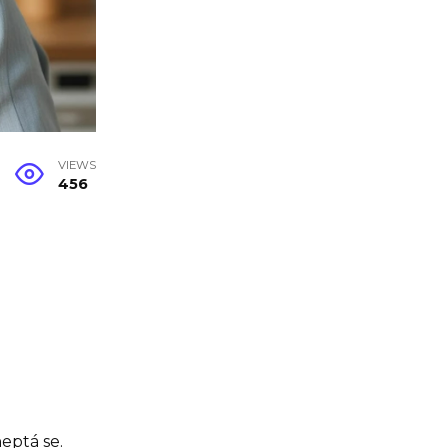
VIEWS
456
eptá se.