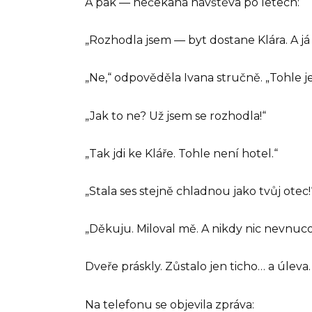
A pak — nečekaná návštěva po letech:
„Rozhodla jsem — byt dostane Klára. A já
„Ne,“ odpověděla Ivana stručně. „Tohle je
„Jak to ne? Už jsem se rozhodla!“
„Tak jdi ke Kláře. Tohle není hotel.“
„Stala ses stejně chladnou jako tvůj otec!
„Děkuju. Miloval mě. A nikdy nic nevnuco
Dveře práskly. Zůstalo jen ticho… a úleva.
Na telefonu se objevila zpráva: