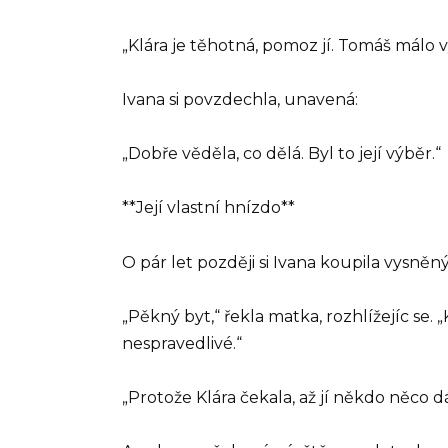
„Klára je těhotná, pomoz jí. Tomáš málo
Ivana si povzdechla, unavená:
„Dobře věděla, co dělá. Byl to její výběr.“
**Její vlastní hnízdo**
O pár let později si Ivana koupila vysněný
„Pěkný byt,“ řekla matka, rozhlížejíc se. „
nespravedlivé.“
„Protože Klára čekala, až jí někdo něco dá.