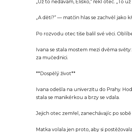
„Už to nedávám, Eliško,“ řekl otec. „To už 
„A děti?“ — matčin hlas se zachvěl jako kř
Po rozvodu otec tiše balil své věci. Obl
Ivana se stala mostem mezi dvěma světy
za mučednici.
**Dospělý život**
Ivana odešla na univerzitu do Prahy. Hodn
stala se manikérkou a brzy se vdala.
Jejich otec zemřel, zanechávajíc po sob
Matka volala jen proto, aby si postěžova