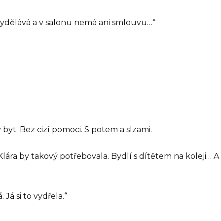
 vydělává a v salonu nemá ani smlouvu…“
 byt. Bez cizí pomoci. S potem a slzami.
Klára by takový potřebovala. Bydlí s dítětem na koleji… A t
 Já si to vydřela.“