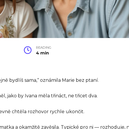
READING
4 min
ejně bydlíš sama,“ oznámila Marie bez ptaní.
, jako by Ivana měla třináct, ne třicet dva.
zjevně chtěla rozhovor rychle ukončit.
 matka a okamžitě zavěsila. Typické pro ni — rozhoduje, n