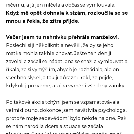
ničemu, a já jen mlčela a občas se vymlouvala.
Když mě opět dohnala k slzám, rozloučila se se
mnou a řekla, že zítra přijde.
Večer jsem tu nahrávku přehrála manželovi.
Poslechl si ji několikrát a nevěřil, že by se jeho
matka mohla takhle chovat. Ještě ten den jí
zavolal a začali se hádat, ona se snažila vymlouvat a
říkala, že si vymýšlím, abych je rozhádala, ale on
všechno slyšel, a tak jí důrazně řekl, že přijde,
kdykoli ji pozveme, a zítra vymění všechny zámky.
Po takové akci s tchýní jsem se vzpamatovávala
velmi dlouho, dokonce jsem navštívila psychologa,
protože moje sebevědomí bylo někde na dně. Pak
se nám narodila dcera a situace se začala