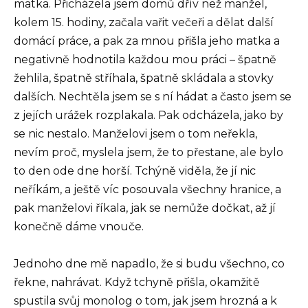
matka. Přicházela jsem domů dřív než manžel,
kolem 15. hodiny, začala vařit večeři a dělat další
domácí práce, a pak za mnou přišla jeho matka a
negativně hodnotila každou mou práci – špatně
žehlila, špatně stříhala, špatně skládala a stovky
dalších. Nechtěla jsem se s ní hádat a často jsem se
z jejích urážek rozplakala. Pak odcházela, jako by
se nic nestalo. Manželovi jsem o tom neřekla,
nevím proč, myslela jsem, že to přestane, ale bylo
to den ode dne horší. Tchýně viděla, že jí nic
neříkám, a ještě víc posouvala všechny hranice, a
pak manželovi říkala, jak se nemůže dočkat, až jí
konečně dáme vnouče.
Jednoho dne mě napadlo, že si budu všechno, co
řekne, nahrávat. Když tchyně přišla, okamžitě
spustila svůj monolog o tom, jak jsem hrozná a k