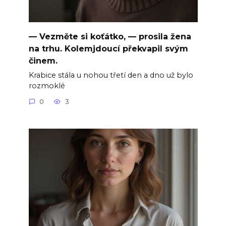
— Vezměte si koťátko, — prosila žena
na trhu. Kolemjdoucí překvapil svým
činem.
Krabice stála u nohou třetí den a dno už bylo
rozmoklé
0
3