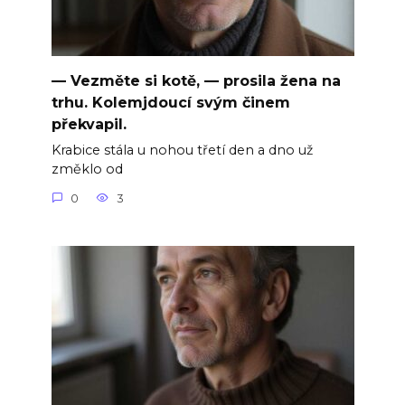
— Vezměte si kotě, — prosila žena na
trhu. Kolemjdoucí svým činem
překvapil.
Krabice stála u nohou třetí den a dno už
změklo od
0
3