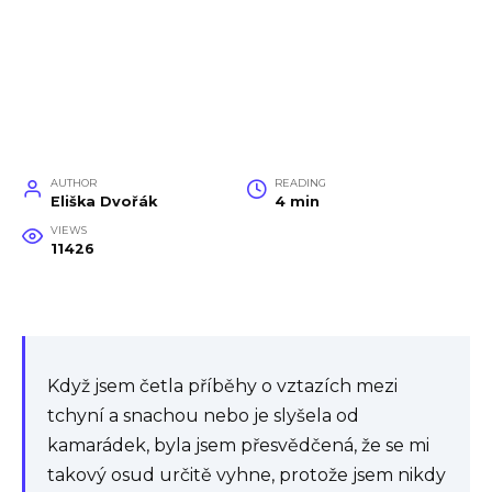
AUTHOR
READING
Eliška Dvořák
4 min
VIEWS
11426
Když jsem četla příběhy o vztazích mezi
tchyní a snachou nebo je slyšela od
kamarádek, byla jsem přesvědčená, že se mi
takový osud určitě vyhne, protože jsem nikdy