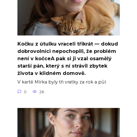
Kočku z útulku vraceli třikrát — dokud
dobrovolníci nepochopili, že problém
není v kočceA pak si ji vzal osamělý
starší pán, který s ní strávil zbytek
života v klidném domově.
V kartě Mírka byly tři vratky za rok a půl.
0
26