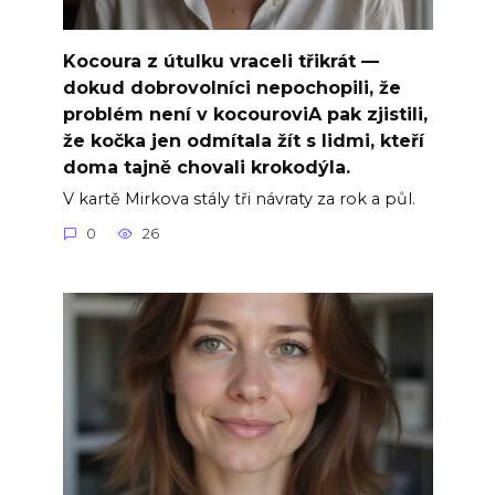
Kocoura z útulku vraceli třikrát —
dokud dobrovolníci nepochopili, že
problém není v kocouroviA pak zjistili,
že kočka jen odmítala žít s lidmi, kteří
doma tajně chovali krokodýla.
V kartě Mirkova stály tři návraty za rok a půl.
0
26