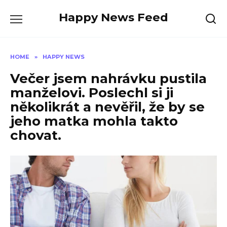
Skip
Happy News Feed
to
content
HOME
»
HAPPY NEWS
Večer jsem nahrávku pustila
manželovi. Poslechl si ji
několikrát a nevěřil, že by se
jeho matka mohla takto
chovat.