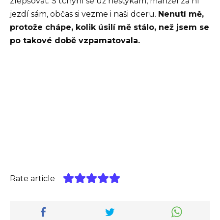
zlepšovat. S tchýní se už nestýkám, manžel za ní
jezdí sám, občas si vezme i naši dceru.
Nenutí mě,
protože chápe, kolik úsilí mě stálo, než jsem se
po takové době vzpamatovala.
Rate article