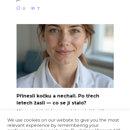
0
7
Přinesli kočku a nechali. Po třech
letech žasli — co se jí stalo?
Míca se už třetí den po sobě nedotkla jídla.
We use cookies on our website to give you the most
0
22
relevant experience by remembering your