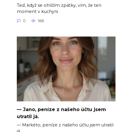
Teď, když se ohlížím zpátky, vím, že ten
moment v kuchyni
0
166
— Jano, peníze z našeho účtu jsem
utratil já.
— Markéto, peníze z našeho účtu jsem utratil
já.