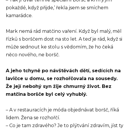
pokaždé, když přijde,’ řekla jsem se smíchem
kamarádce.
Mark nemá rád matčino vaření. Když byl malý, měl
řízků s borščem dost na sto let. A teď je rád, když si
může sednout ke stolu s vědomím, že ho čeká
něco nového, ne boršč.
A jeho tchyně po návštěvách dětí, sedících na
lavičce u domu, se rozhořčovala na sousedy.
Že její nebohý syn žije chmurný život. Bez
matčina boršče byl celý vyhublý.
– A v restauracích je móda objednávat boršč, říká
lidem. Žena se rozhořčí.
– Co je tam zdravého? Je to plýtvání zdravím, jíst ty