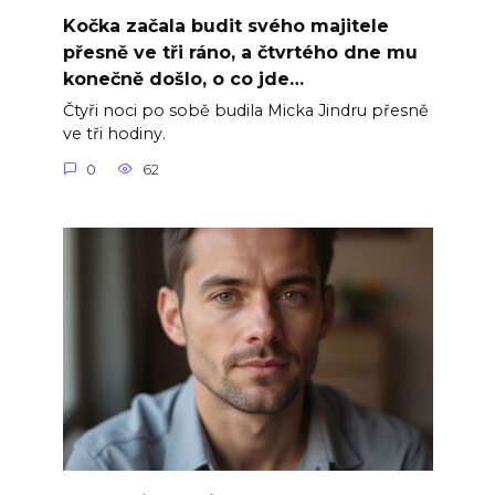
Kočka začala budit svého majitele
přesně ve tři ráno, a čtvrtého dne mu
konečně došlo, o co jde…
Čtyři noci po sobě budila Micka Jindru přesně
ve tři hodiny.
0
62