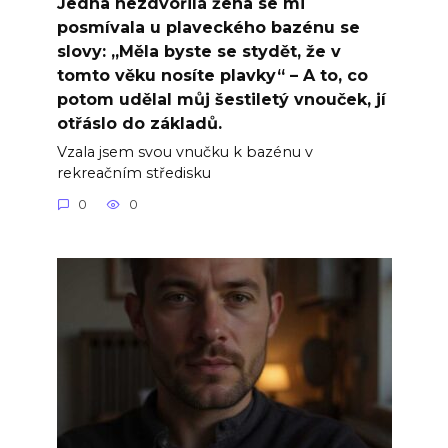
Jedna nezdvořilá žena se mi
posmívala u plaveckého bazénu se
slovy: „Měla byste se stydět, že v
tomto věku nosíte plavky“ – A to, co
potom udělal můj šestiletý vnouček, jí
otřáslo do základů.
Vzala jsem svou vnučku k bazénu v
rekreačním středisku
0
0