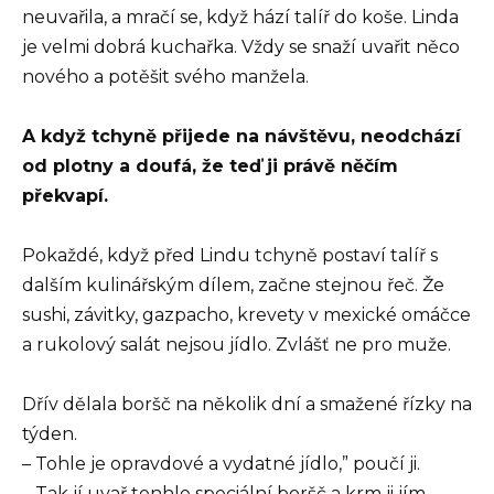
neuvařila, a mračí se, když hází talíř do koše. Linda
je velmi dobrá kuchařka. Vždy se snaží uvařit něco
nového a potěšit svého manžela.
A když tchyně přijede na návštěvu, neodchází
od plotny a doufá, že teď ji právě něčím
překvapí.
Pokaždé, když před Lindu tchyně postaví talíř s
dalším kulinářským dílem, začne stejnou řeč. Že
sushi, závitky, gazpacho, krevety v mexické omáčce
a rukolový salát nejsou jídlo. Zvlášť ne pro muže.
Dřív dělala boršč na několik dní a smažené řízky na
týden.
– Tohle je opravdové a vydatné jídlo,” poučí ji.
– Tak jí uvař tenhle speciální boršč a krm ji jím