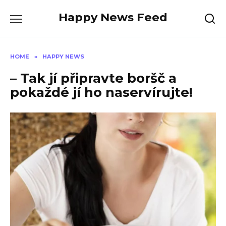
Skip
Happy News Feed
to
content
HOME
»
HAPPY NEWS
– Tak jí připravte boršč a
pokaždé jí ho naservírujte!