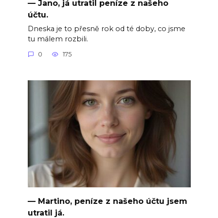
— Jano, já utratil peníze z našeho
účtu.
Dneska je to přesně rok od té doby, co jsme
tu málem rozbili.
0
175
— Martino, peníze z našeho účtu jsem
utratil já.