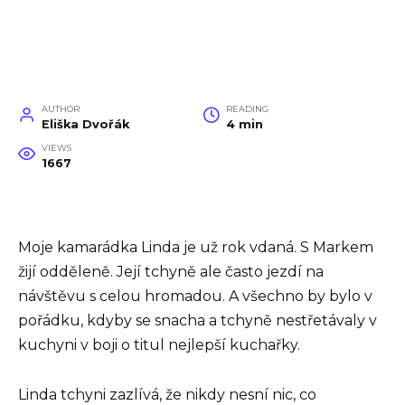
AUTHOR
READING
Eliška Dvořák
4 min
VIEWS
1667
Moje kamarádka Linda je už rok vdaná. S Markem
žijí odděleně. Její tchyně ale často jezdí na
návštěvu s celou hromadou. A všechno by bylo v
pořádku, kdyby se snacha a tchyně nestřetávaly v
kuchyni v boji o titul nejlepší kuchařky.
Linda tchyni zazlívá, že nikdy nesní nic, co