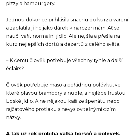
pizzy a hamburgery.
Jednou dokonce přihlásila snachu do kurzu vaření
a zaplatila jí ho jako dárek k narozeninám. Ať se
naučí vařit normální jídlo. Ale ne, šla a přešla na
kurz nejlepších dortů a dezertů z celého světa.
– K čemu člověk potřebuje všechny tyhle a další
éclairs?
Člověk potřebuje maso a pořádnou polévku, ve
které plavou brambory a nudle, a nejlépe hustou.
Lidské jídlo. A ne nějakou kaši ze špenátu nebo
rajčatového protlaku s nevyslovitelnými cizími
názvy.
A tak už rok probíhá válka borščů a polévek.