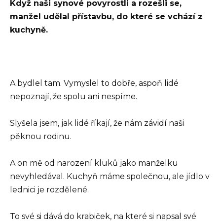
Když naši synové povyrostli a rozešli se,
manžel udělal přístavbu, do které se vchází z
kuchyně.
A bydlel tam. Vymyslel to dobře, aspoň lidé
nepoznají, že spolu ani nespíme.
Slyšela jsem, jak lidé říkají, že nám závidí naši
pěknou rodinu.
A on mě od narození kluků jako manželku
nevyhledával. Kuchyň máme společnou, ale jídlo v
lednici je rozdělené.
To své si dává do krabiček, na které si napsal své