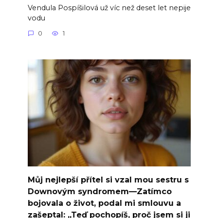
Vendula Pospíšilová už víc než deset let nepije
vodu
0
1
Můj nejlepší přítel si vzal mou sestru s
Downovým syndromem—Zatímco
bojovala o život, podal mi smlouvu a
zašeptal: „Teď pochopíš, proč jsem si ji