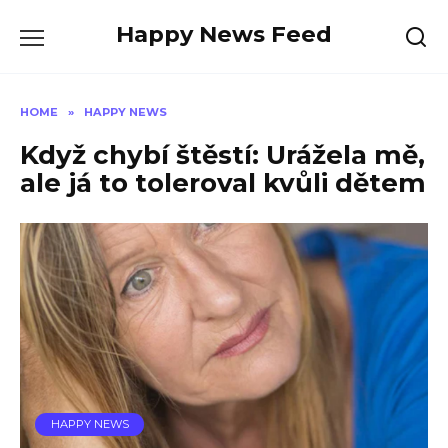
Skip
Happy News Feed
to
content
HOME
»
HAPPY NEWS
Když chybí štěstí: Urážela mě,
ale já to toleroval kvůli dětem
HAPPY NEWS