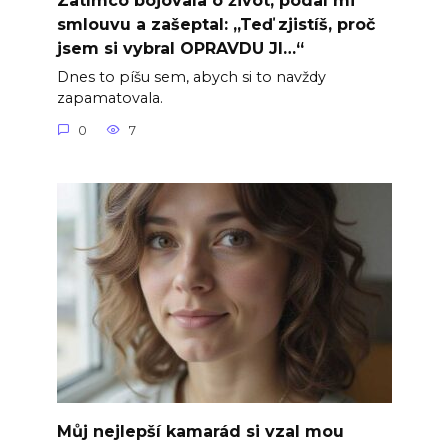
Zatímco bojovala o život, podal mi
smlouvu a zašeptal: „Teď zjistíš, proč
jsem si vybral OPRAVDU JI…“
Dnes to píšu sem, abych si to navždy
zapamatovala.
0
7
Můj nejlepší kamarád si vzal mou