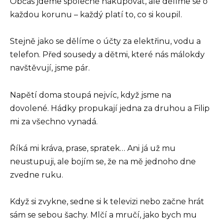
Občas jdeme společně nakupovat, ale dělíme se o
každou korunu – každý platí to, co si koupil.
Stejně jako se dělíme o účty za elektřinu, vodu a
telefon. Před sousedy a dětmi, které nás málokdy
navštěvují, jsme pár.
Napětí doma stoupá nejvíc, když jsme na
dovolené. Hádky propukají jedna za druhou a Filip
mi za všechno vynadá.
Říká mi kráva, prase, spratek… Ani já už mu
neustupuji, ale bojím se, že na mě jednoho dne
zvedne ruku.
Když si zvykne, sedne si k televizi nebo začne hrát
sám se sebou šachy. Mlčí a mručí, jako bych mu