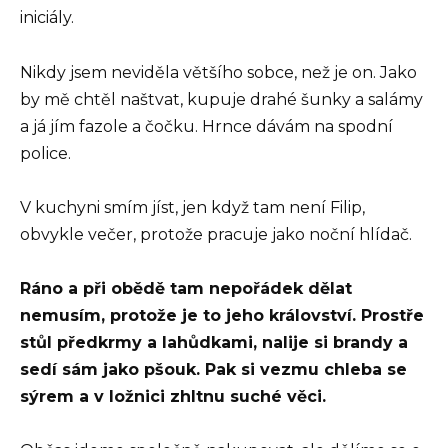
iniciály.
Nikdy jsem neviděla většího sobce, než je on. Jako
by mě chtěl naštvat, kupuje drahé šunky a salámy
a já jím fazole a čočku. Hrnce dávám na spodní
police.
V kuchyni smím jíst, jen když tam není Filip,
obvykle večer, protože pracuje jako noční hlídač.
Ráno a při obědě tam nepořádek dělat
nemusím, protože je to jeho království. Prostře
stůl předkrmy a lahůdkami, nalije si brandy a
sedí sám jako pšouk. Pak si vezmu chleba se
sýrem a v ložnici zhltnu suché věci.