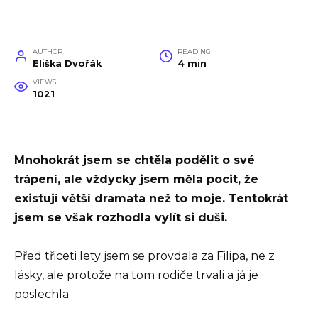
AUTHOR
READING
Eliška Dvořák
4 min
VIEWS
1021
Mnohokrát jsem se chtěla podělit o své
trápení, ale vždycky jsem měla pocit, že
existují větší dramata než to moje. Tentokrát
jsem se však rozhodla vylít si duši.
Před třiceti lety jsem se provdala za Filipa, ne z
lásky, ale protože na tom rodiče trvali a já je
poslechla.