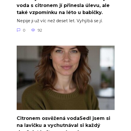
voda s citronem jí přinesla úlevu, ale
také vzpomínku na léto u babičky.
Nepije ji už víc než deset let. Vyhýbá se jí.
0
92
Citronem osvěžená vodaSedl jsem si
na lavičku a vychutnával si každý