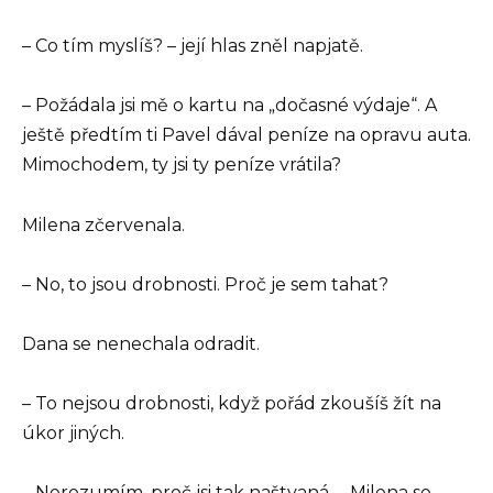
– Co tím myslíš? – její hlas zněl napjatě.
– Požádala jsi mě o kartu na „dočasné výdaje“. A
ještě předtím ti Pavel dával peníze na opravu auta.
Mimochodem, ty jsi ty peníze vrátila?
Milena zčervenala.
– No, to jsou drobnosti. Proč je sem tahat?
Dana se nenechala odradit.
– To nejsou drobnosti, když pořád zkoušíš žít na
úkor jiných.
– Nerozumím, proč jsi tak naštvaná, – Milena se