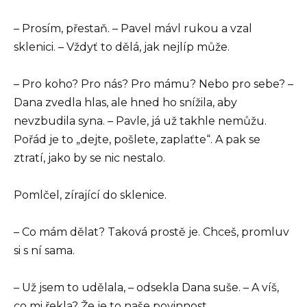
– Prosím, přestaň. – Pavel mávl rukou a vzal
sklenici. – Vždyť to dělá, jak nejlíp může.
– Pro koho? Pro nás? Pro mámu? Nebo pro sebe? –
Dana zvedla hlas, ale hned ho snížila, aby
nevzbudila syna. – Pavle, já už takhle nemůžu.
Pořád je to „dejte, pošlete, zaplaťte“. A pak se
ztratí, jako by se nic nestalo.
Pomlčel, zírající do sklenice.
– Co mám dělat? Taková prostě je. Chceš, promluv
si s ní sama.
– Už jsem to udělala, – odsekla Dana suše. – A víš,
co mi řekla? Že je to naše povinnost.