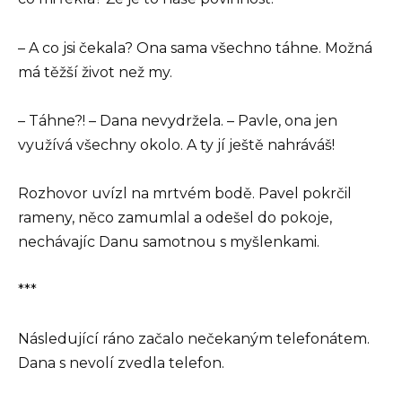
– A co jsi čekala? Ona sama všechno táhne. Možná
má těžší život než my.
– Táhne?! – Dana nevydržela. – Pavle, ona jen
využívá všechny okolo. A ty jí ještě nahráváš!
Rozhovor uvízl na mrtvém bodě. Pavel pokrčil
rameny, něco zamumlal a odešel do pokoje,
nechávajíc Danu samotnou s myšlenkami.
***
Následující ráno začalo nečekaným telefonátem.
Dana s nevolí zvedla telefon.