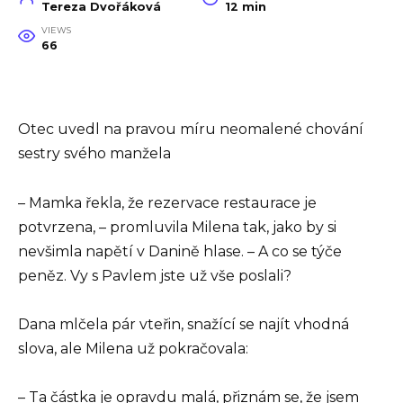
Tereza Dvořáková
12 min
VIEWS
66
Otec uvedl na pravou míru neomalené chování
sestry svého manžela
– Mamka řekla, že rezervace restaurace je
potvrzena, – promluvila Milena tak, jako by si
nevšimla napětí v Danině hlase. – A co se týče
peněz. Vy s Pavlem jste už vše poslali?
Dana mlčela pár vteřin, snažící se najít vhodná
slova, ale Milena už pokračovala:
– Ta částka je opravdu malá, přiznám se, že jsem