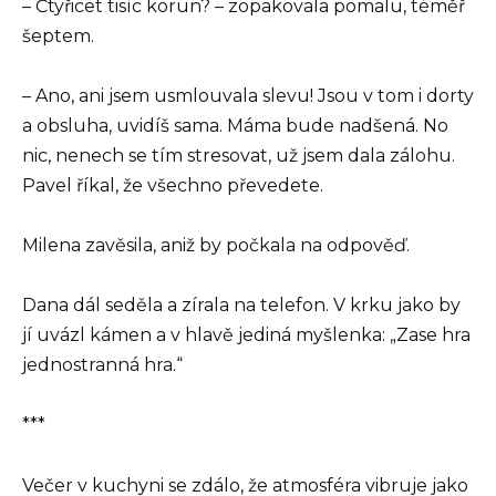
– Čtyřicet tisíc korun? – zopakovala pomalu, téměř
šeptem.
– Ano, ani jsem usmlouvala slevu! Jsou v tom i dorty
a obsluha, uvidíš sama. Máma bude nadšená. No
nic, nenech se tím stresovat, už jsem dala zálohu.
Pavel říkal, že všechno převedete.
Milena zavěsila, aniž by počkala na odpověď.
Dana dál seděla a zírala na telefon. V krku jako by
jí uvázl kámen a v hlavě jediná myšlenka: „Zase hra
jednostranná hra.“
***
Večer v kuchyni se zdálo, že atmosféra vibruje jako