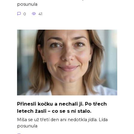
posunula
0
41
Přinesli kočku a nechali ji. Po třech
letech žasli – co se s ní stalo.
Míša se už třetí den ani nedotkla jídla. Lída
posunula