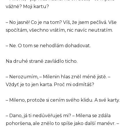
vážně? Moji kartu?
– No jasně! Co je na tom? Víš, že jsem pečlivá. Vše
spočítám, všechno vrátím, nic navíc neutratím.
– Ne. O tom se nehodlám dohadovat.
Na druhé straně zavládlo ticho.
– Nerozumím, – Milenin hlas zněl méně jistě. –
Vždyť je to jen karta. Proč mi odmítáš?
– Mileno, protože si cením svého klidu. A své karty.
– Dano, já ti nedůvěřuješ mi? – Milena se zdála
pohoršena, ale znělo to spíše jako další manévr. –