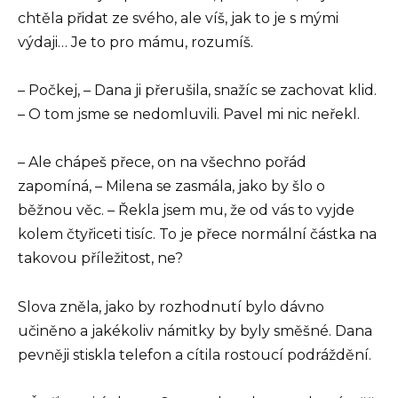
chtěla přidat ze svého, ale víš, jak to je s mými
výdaji… Je to pro mámu, rozumíš.
– Počkej, – Dana ji přerušila, snažíc se zachovat klid.
– O tom jsme se nedomluvili. Pavel mi nic neřekl.
– Ale chápeš přece, on na všechno pořád
zapomíná, – Milena se zasmála, jako by šlo o
běžnou věc. – Řekla jsem mu, že od vás to vyjde
kolem čtyřiceti tisíc. To je přece normální částka na
takovou příležitost, ne?
Slova zněla, jako by rozhodnutí bylo dávno
učiněno a jakékoliv námitky by byly směšné. Dana
pevněji stiskla telefon a cítila rostoucí podráždění.