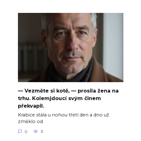
— Vezměte si kotě, — prosila žena na
trhu. Kolemjdoucí svým činem
překvapil.
Krabice stála u nohou třetí den a dno už
změklo od
0
11