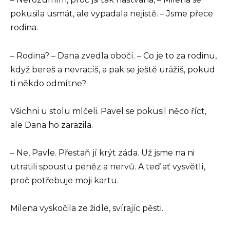
pokusila usmát, ale vypadala nejistě. – Jsme přece
rodina.
– Rodina? – Dana zvedla obočí. – Co je to za rodinu,
když bereš a nevracíš, a pak se ještě urážíš, pokud
ti někdo odmítne?
Všichni u stolu mlčeli. Pavel se pokusil něco říct,
ale Dana ho zarazila.
– Ne, Pavle. Přestaň jí krýt záda. Už jsme na ni
utratili spoustu peněz a nervů. A teď ať vysvětlí,
proč potřebuje moji kartu.
Milena vyskočila ze židle, svírajíc pěsti.