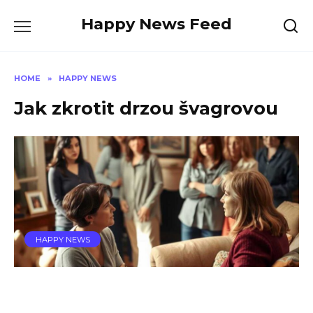
Skip
Happy News Feed
to
content
HOME
»
HAPPY NEWS
Jak zkrotit drzou švagrovou
HAPPY NEWS