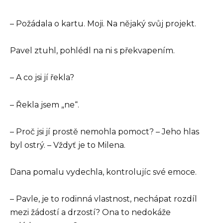
– Požádala o kartu. Moji. Na nějaký svůj projekt.
Pavel ztuhl, pohlédl na ni s překvapením.
– A co jsi jí řekla?
– Řekla jsem „ne“.
– Proč jsi jí prostě nemohla pomoct? – Jeho hlas
byl ostrý. – Vždyť je to Milena.
Dana pomalu vydechla, kontrolujíc své emoce.
– Pavle, je to rodinná vlastnost, nechápat rozdíl
mezi žádostí a drzostí? Ona to nedokáže