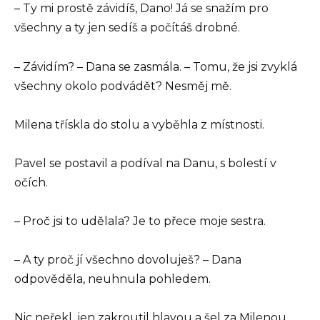
– Ty mi prostě závidíš, Dano! Já se snažím pro
všechny a ty jen sedíš a počítáš drobné.
– Závidím? – Dana se zasmála. – Tomu, že jsi zvyklá
všechny okolo podvádět? Nesměj mě.
Milena třískla do stolu a vyběhla z místnosti.
Pavel se postavil a podíval na Danu, s bolestí v
očích.
– Proč jsi to udělala? Je to přece moje sestra.
– A ty proč jí všechno dovoluješ? – Dana
odpověděla, neuhnula pohledem.
Nic neřekl, jen zakroutil hlavou a šel za Milenou.