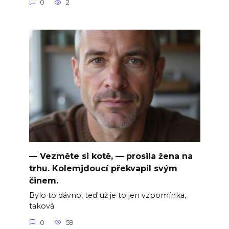
0
2
— Vezměte si kotě, — prosila žena na
trhu. Kolemjdoucí překvapil svým
činem.
Bylo to dávno, teď už je to jen vzpomínka,
taková
0
59