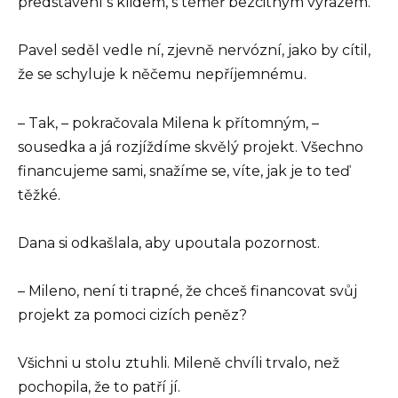
představení s klidem, s téměř bezcitným výrazem.
Pavel seděl vedle ní, zjevně nervózní, jako by cítil,
že se schyluje k něčemu nepříjemnému.
– Tak, – pokračovala Milena k přítomným, –
sousedka a já rozjíždíme skvělý projekt. Všechno
financujeme sami, snažíme se, víte, jak je to teď
těžké.
Dana si odkašlala, aby upoutala pozornost.
– Mileno, není ti trapné, že chceš financovat svůj
projekt za pomoci cizích peněz?
Všichni u stolu ztuhli. Mileně chvíli trvalo, než
pochopila, že to patří jí.