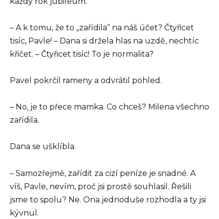
každý rok jubileum.
– A k tomu, že to „zařídila“ na náš účet? Čtyřicet
tisíc, Pavle! – Dana si držela hlas na uzdě, nechtíc
křičet. – Čtyřicet tisíc! To je normalita?
Pavel pokrčil rameny a odvrátil pohled.
– No, je to přece mamka. Co chceš? Milena všechno
zařídila.
Dana se ušklíbla.
– Samozřejmě, zařídit za cizí peníze je snadné. A
víš, Pavle, nevím, proč jsi prostě souhlasil. Řešili
jsme to spolu? Ne. Ona jednoduše rozhodla a ty jsi
kývnul.