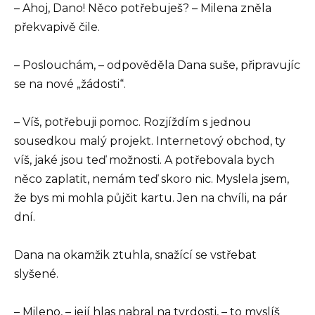
– Ahoj, Dano! Něco potřebuješ? – Milena zněla
překvapivě čile.
– Poslouchám, – odpověděla Dana suše, připravujíc
se na nové „žádosti“.
– Víš, potřebuji pomoc. Rozjíždím s jednou
sousedkou malý projekt. Internetový obchod, ty
víš, jaké jsou teď možnosti. A potřebovala bych
něco zaplatit, nemám teď skoro nic. Myslela jsem,
že bys mi mohla půjčit kartu. Jen na chvíli, na pár
dní.
Dana na okamžik ztuhla, snažící se vstřebat
slyšené.
– Mileno, – její hlas nabral na tvrdosti, – to myslíš