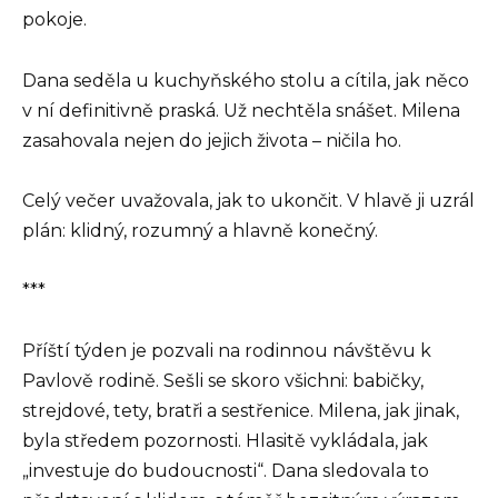
pokoje.
Dana seděla u kuchyňského stolu a cítila, jak něco
v ní definitivně praská. Už nechtěla snášet. Milena
zasahovala nejen do jejich života – ničila ho.
Celý večer uvažovala, jak to ukončit. V hlavě ji uzrál
plán: klidný, rozumný a hlavně konečný.
***
Příští týden je pozvali na rodinnou návštěvu k
Pavlově rodině. Sešli se skoro všichni: babičky,
strejdové, tety, bratři a sestřenice. Milena, jak jinak,
byla středem pozornosti. Hlasitě vykládala, jak
„investuje do budoucnosti“. Dana sledovala to