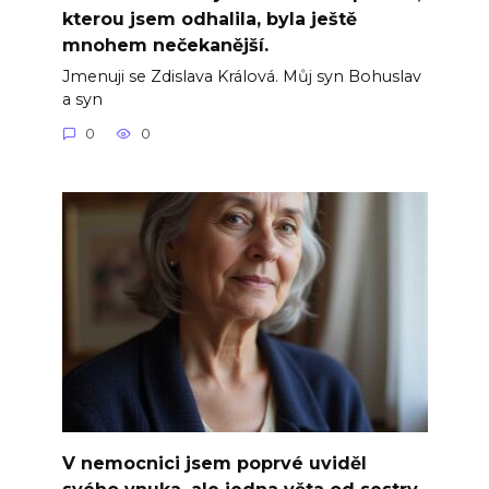
kterou jsem odhalila, byla ještě
mnohem nečekanější.
Jmenuji se Zdislava Králová. Můj syn Bohuslav
a syn
0
0
V nemocnici jsem poprvé uviděl
svého vnuka, ale jedna věta od sestry