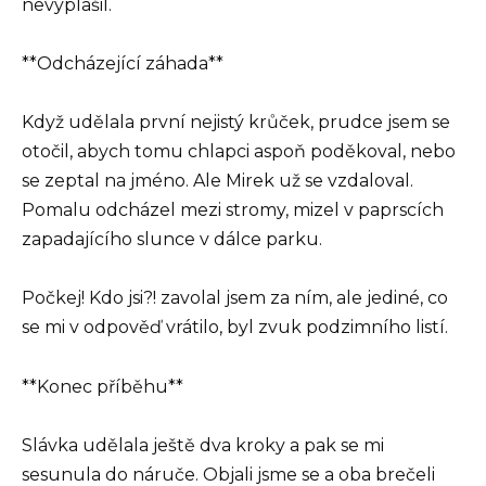
nevyplašil.
**Odcházející záhada**
Když udělala první nejistý krůček, prudce jsem se
otočil, abych tomu chlapci aspoň poděkoval, nebo
se zeptal na jméno. Ale Mirek už se vzdaloval.
Pomalu odcházel mezi stromy, mizel v paprscích
zapadajícího slunce v dálce parku.
Počkej! Kdo jsi?! zavolal jsem za ním, ale jediné, co
se mi v odpověď vrátilo, byl zvuk podzimního listí.
**Konec příběhu**
Slávka udělala ještě dva kroky a pak se mi
sesunula do náruče. Objali jsme se a oba brečeli