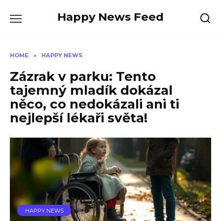
Skip
Happy News Feed
to
content
HOME
»
HAPPY NEWS
Zázrak v parku: Tento
tajemný mladík dokázal
něco, co nedokázali ani ti
nejlepší lékaři světa!
HAPPY NEWS