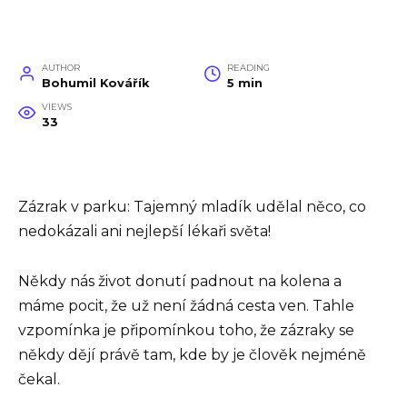
AUTHOR
READING
Bohumil Kovářík
5 min
VIEWS
33
Zázrak v parku: Tajemný mladík udělal něco, co
nedokázali ani nejlepší lékaři světa!
Někdy nás život donutí padnout na kolena a
máme pocit, že už není žádná cesta ven. Tahle
vzpomínka je připomínkou toho, že zázraky se
někdy dějí právě tam, kde by je člověk nejméně
čekal.