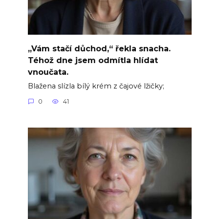
„Vám stačí důchod,“ řekla snacha.
Téhož dne jsem odmítla hlídat
vnoučata.
Blažena slízla bílý krém z čajové lžičky;
0
41