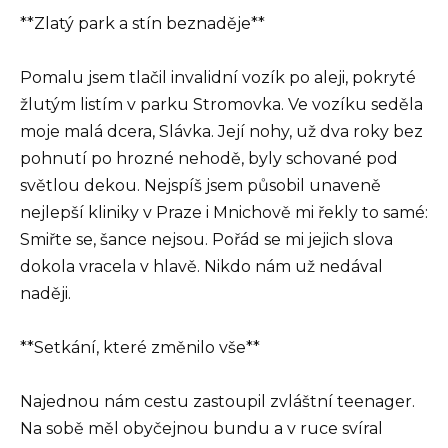
**Zlatý park a stín beznaděje**
Pomalu jsem tlačil invalidní vozík po aleji, pokryté
žlutým listím v parku Stromovka. Ve vozíku seděla
moje malá dcera, Slávka. Její nohy, už dva roky bez
pohnutí po hrozné nehodě, byly schované pod
světlou dekou. Nejspíš jsem působil unaveně
nejlepší kliniky v Praze i Mnichově mi řekly to samé:
Smiřte se, šance nejsou. Pořád se mi jejich slova
dokola vracela v hlavě. Nikdo nám už nedával
naději.
**Setkání, které změnilo vše**
Najednou nám cestu zastoupil zvláštní teenager.
Na sobě měl obyčejnou bundu a v ruce svíral