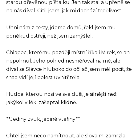
starou dřevěnou píšťalku. Jen tak stál a upřeně se
na nás díval. Cítil jsem, jak mi dochází trpělivost.
Uhni nám z cesty, jdeme domů, řekl jsem mu
poněkud ostřeji, než jsem zamýšlel.
Chlapec, kterému později místní říkali Mirek, se ani
nepohnul. Jeho pohled nesměřoval na mě, ale
díval se Slávce hluboko do očí až jsem měl pocit, že
snad vidí její bolest uvnitř těla.
Hudba, kterou nosí ve své duši, je silnější než
jakýkoliv lék, zašeptal klidně.
**Jediný zvuk, jediné vteřiny**
Chtěl jsem něco namítnout, ale slova mi zamrzla