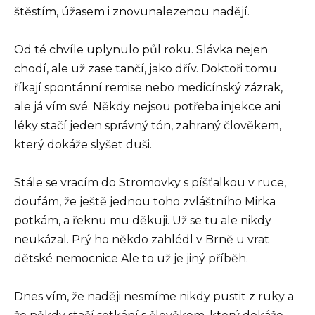
štěstím, úžasem i znovunalezenou nadějí.
Od té chvíle uplynulo půl roku. Slávka nejen
chodí, ale už zase tančí, jako dřív. Doktoři tomu
říkají spontánní remise nebo medicínský zázrak,
ale já vím své. Někdy nejsou potřeba injekce ani
léky stačí jeden správný tón, zahraný člověkem,
který dokáže slyšet duši.
Stále se vracím do Stromovky s píšťalkou v ruce,
doufám, že ještě jednou toho zvláštního Mirka
potkám, a řeknu mu děkuji. Už se tu ale nikdy
neukázal. Prý ho někdo zahlédl v Brně u vrat
dětské nemocnice Ale to už je jiný příběh.
Dnes vím, že naději nesmíme nikdy pustit z ruky a