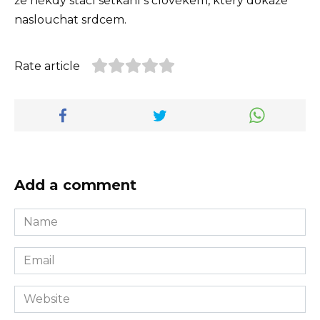
že někdy stačí setkání s člověkem, který dokáže
naslouchat srdcem.
Rate article
Add a comment
Name
*
Email
*
Website