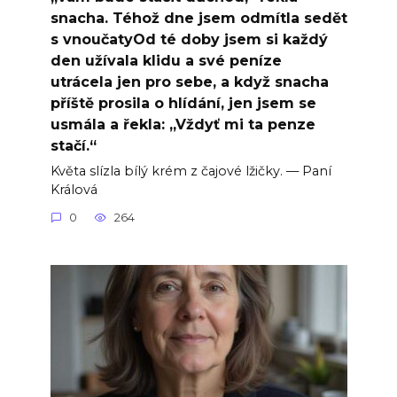
snacha. Téhož dne jsem odmítla sedět
s vnoučatyOd té doby jsem si každý
den užívala klidu a své peníze
utrácela jen pro sebe, a když snacha
příště prosila o hlídání, jen jsem se
usmála a řekla: „Vždyť mi ta penze
stačí.“
Květa slízla bílý krém z čajové lžičky. — Paní
Králová
0
264