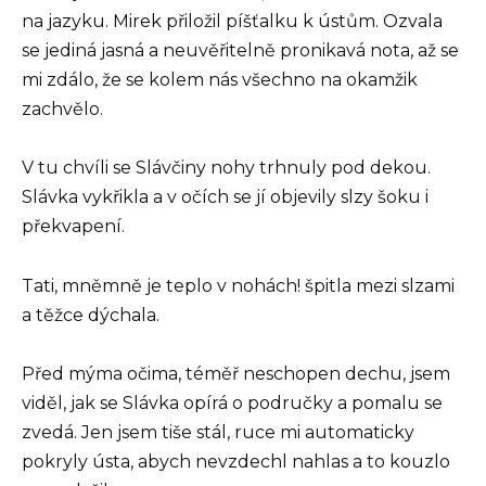
na jazyku. Mirek přiložil píšťalku k ústům. Ozvala
se jediná jasná a neuvěřitelně pronikavá nota, až se
mi zdálo, že se kolem nás všechno na okamžik
zachvělo.
V tu chvíli se Slávčiny nohy trhnuly pod dekou.
Slávka vykřikla a v očích se jí objevily slzy šoku i
překvapení.
Tati, mněmně je teplo v nohách! špitla mezi slzami
a těžce dýchala.
Před mýma očima, téměř neschopen dechu, jsem
viděl, jak se Slávka opírá o područky a pomalu se
zvedá. Jen jsem tiše stál, ruce mi automaticky
pokryly ústa, abych nevzdechl nahlas a to kouzlo