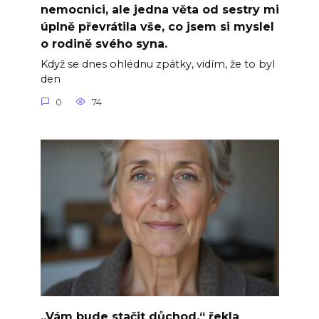
nemocnici, ale jedna věta od sestry mi
úplně převrátila vše, co jsem si myslel
o rodině svého syna.
Když se dnes ohlédnu zpátky, vidím, že to byl
den
0
74
„Vám bude stačit důchod,“ řekla