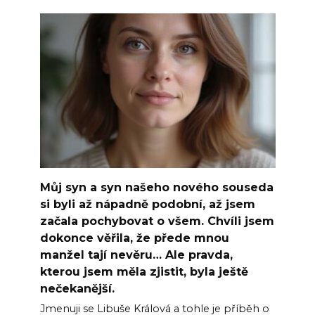
Můj syn a syn našeho nového souseda
si byli až nápadně podobní, až jsem
začala pochybovat o všem. Chvíli jsem
dokonce věřila, že přede mnou
manžel tají nevěru… Ale pravda,
kterou jsem měla zjistit, byla ještě
nečekanější.
Jmenuji se Libuše Králová a tohle je příběh o