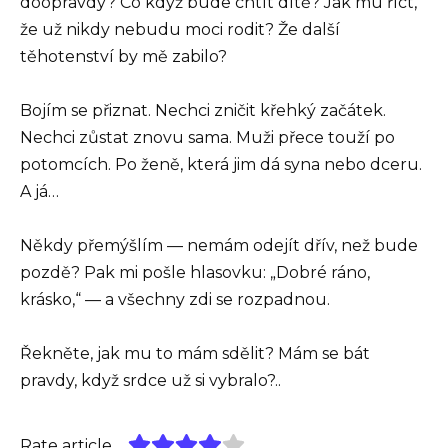
doopravdy? Co když bude chtít dítě? Jak mu říct,
že už nikdy nebudu moci rodit? Že další
těhotenství by mě zabilo?
Bojím se přiznat. Nechci zničit křehký začátek.
Nechci zůstat znovu sama. Muži přece touží po
potomcích. Po ženě, která jim dá syna nebo dceru.
A já…
Někdy přemýšlím — nemám odejít dřív, než bude
pozdě? Pak mi pošle hlasovku: „Dobré ráno,
krásko,“ — a všechny zdi se rozpadnou.
Řekněte, jak mu to mám sdělit? Mám se bát
pravdy, když srdce už si vybralo?..
Rate article