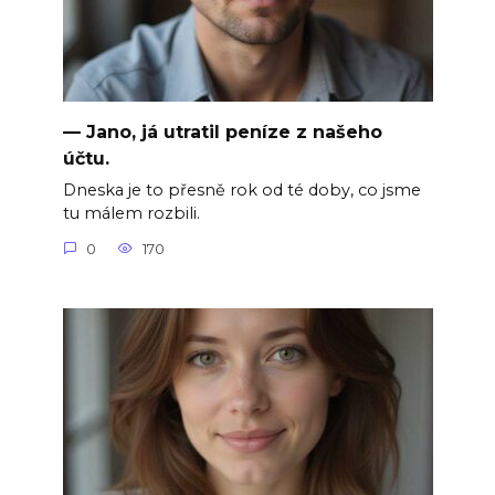
— Jano, já utratil peníze z našeho
účtu.
Dneska je to přesně rok od té doby, co jsme
tu málem rozbili.
0
170