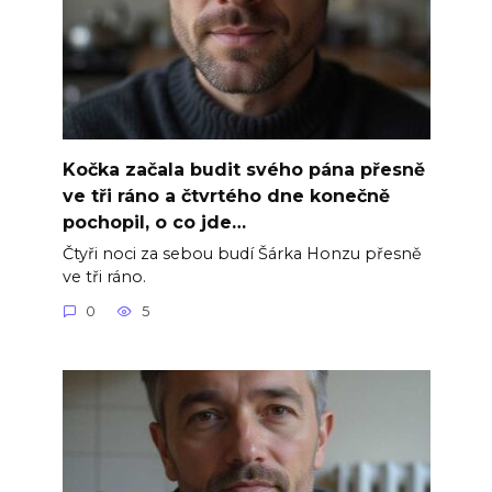
Kočka začala budit svého pána přesně
ve tři ráno a čtvrtého dne konečně
pochopil, o co jde…
Čtyři noci za sebou budí Šárka Honzu přesně
ve tři ráno.
0
5