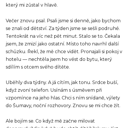
který mi zůstal v hlavě.
Večer znovu psal. Psali jsme si denně, jako bychom
se znali od dětství. Za týden jsme se sešli podruhé.
Tentokrát na víc než pět minut. Stalo se to. Čekala
jsem, že zmizí jako ostatní. Místo toho navrhl další
schůzku. Řekl, že mě chce vidět. Pronajali si pokoj v
hotelu — nechtěla jsem ho vést do bytu, který
sdílím s otcem svého dítěte.
Uběhly dva týdny. A já cítím, jak tonu. Srdce buší,
když zvoní telefon. Usínám s úsměvem při
vzpomínce na jeho hlas. Chci s ním snídaně, výlety
do Šumavy, noční rozhovory. Znovu se mi chce žít.
Ale bojím se. Co když mě začne milovat