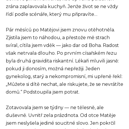
zrána zaplavovala kuchyň. Jenže život se ne vždy
řídí podle scénáře, který mu připravíte…
Pár měsíců po Matějovi jsem znovu otěhotněla.
Zjistila jsem to náhodou, a přestože mě strach
svíral, cítila jsem vděk — jako dar od Boha. Radost
však netrvala dlouho. Po prvním císařském řezu
byla druhá gravidita riskantní. Lékaři mluvili jasně:
pokud ji donosím, možná nepřežiji. Jeden
gynekolog, starý a nekompromisní, mi upřeně řekl:
„Můžete si dítě nechat, ale riskujete, že se nevrátíte
domů.“ Podstoupila jsem potrat.
Zotavovala jsem se týdny — ne tělesně, ale
duševně. Uvnitř zela prázdnota. Od otce Matěje
jsem neslyšela jediné soucitné slovo. Jen pokrčil