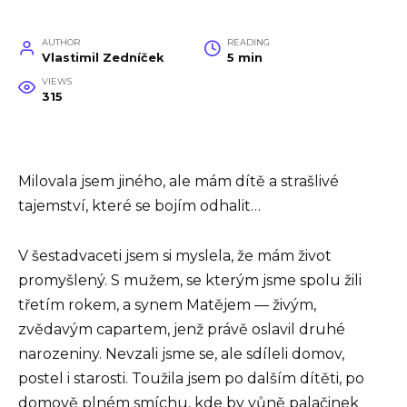
AUTHOR
READING
Vlastimil Zedníček
5 min
VIEWS
315
Milovala jsem jiného, ale mám dítě a strašlivé
tajemství, které se bojím odhalit…
V šestadvaceti jsem si myslela, že mám život
promyšlený. S mužem, se kterým jsme spolu žili
třetím rokem, a synem Matějem — živým,
zvědavým capartem, jenž právě oslavil druhé
narozeniny. Nevzali jsme se, ale sdíleli domov,
postel i starosti. Toužila jsem po dalším dítěti, po
domově plném smíchu, kde by vůně palačinek