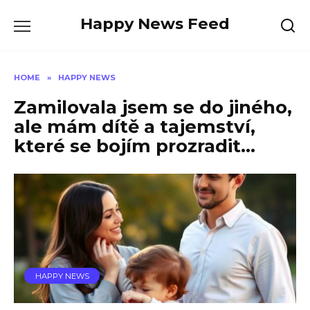
Skip
Happy News Feed
to
content
HOME
»
HAPPY NEWS
Zamilovala jsem se do jiného,
ale mám dítě a tajemství,
které se bojím prozradit…
HAPPY NEWS