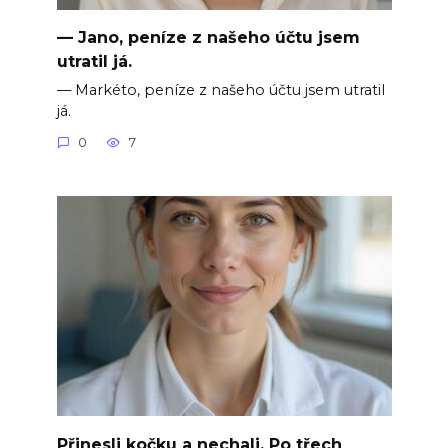
— Jano, peníze z našeho účtu jsem
utratil já.
— Markéto, peníze z našeho účtu jsem utratil
já.
0
7
Přinesli kočku a nechali. Po třech