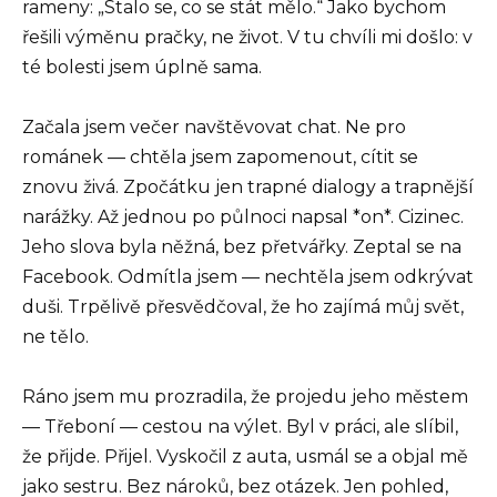
rameny: „Stalo se, co se stát mělo.“ Jako bychom
řešili výměnu pračky, ne život. V tu chvíli mi došlo: v
té bolesti jsem úplně sama.
Začala jsem večer navštěvovat chat. Ne pro
románek — chtěla jsem zapomenout, cítit se
znovu živá. Zpočátku jen trapné dialogy a trapnější
narážky. Až jednou po půlnoci napsal *on*. Cizinec.
Jeho slova byla něžná, bez přetvářky. Zeptal se na
Facebook. Odmítla jsem — nechtěla jsem odkrývat
duši. Trpělivě přesvědčoval, že ho zajímá můj svět,
ne tělo.
Ráno jsem mu prozradila, že projedu jeho městem
— Třeboní — cestou na výlet. Byl v práci, ale slíbil,
že přijde. Přijel. Vyskočil z auta, usmál se a objal mě
jako sestru. Bez nároků, bez otázek. Jen pohled,