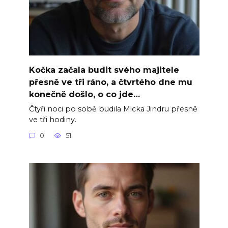
Kočka začala budit svého majitele
přesně ve tři ráno, a čtvrtého dne mu
konečně došlo, o co jde…
Čtyři noci po sobě budila Micka Jindru přesně
ve tři hodiny.
0
51