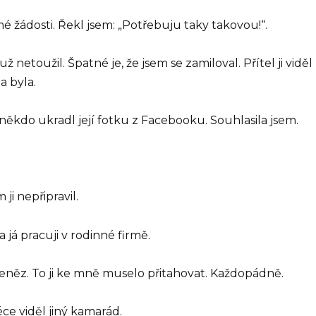
é žádosti. Řekl jsem: „Potřebuju taky takovou!“.
ž netoužil. Špatné je, že jsem se zamiloval. Přítel ji vi
a byla.
e někdo ukradl její fotku z Facebooku. Souhlasila jsem.
ji nepřipravil.
 já pracuji v rodinné firmě.
něz. To ji ke mně muselo přitahovat. Každopádně.
éce viděl jiný kamarád.