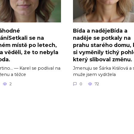
áhodné
Bída a nadějeBída a
áníSetkali se na
naděje se potkaly na
ném místě po letech,
prahu starého domu,
a věděli, že to nebyla
si vyměnily tichý pohl
oda.
který sliboval změnu.
tino… — Karel se podíval na
Jmenuju se Šárka Králová a
ženu a těžce
muže jsem vydržela
2
0
72