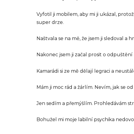
Vyfotil ji mobilem, aby mi ji ukázal, prot
super drze.
Naštvala se na mě, že jsem ji sledoval a h
Nakonec jsem ji začal prosit o odpuštění 
Kamarádi si ze mě dělají legraci a neustál
Mám ji moc rád a žárlím. Nevím, jak se od
Jen sedím a přemýšlím. Prohledávám stránk
Bohužel mi moje labilní psychika nedovol