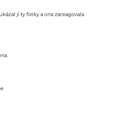
 ukázal jí ty fotky a ona zareagovala
ona.
e.