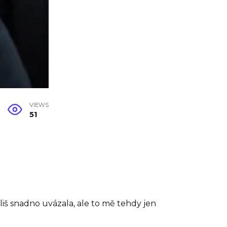
VIEWS
51
íliš snadno uvázala, ale to mě tehdy jen