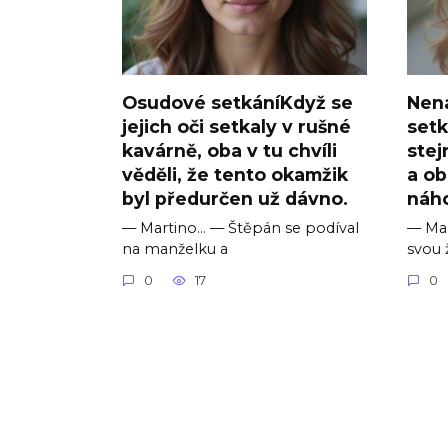
Osudové setkáníKdyž se
Nen
jejich oči setkaly v rušné
setk
kavárně, oba v tu chvíli
stej
věděli, že tento okamžik
a ob
byl předurčen už dávno.
náh
— Martino… — Štěpán se podíval
— Mar
na manželku a
svou 
0
17
0