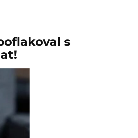
poflakoval s
at!