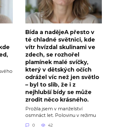
Bída a nadějeA přesto v
té chladné světnici, kde
 kde
vítr hvízdal skulinami ve
ed,
zdech, se rozhořel
plamínek malé svíčky,
který v dětských očích
 svého
odrážel víc než jen světlo
– byl to slib, že i z
nejhlubší bídy se může
zrodit něco krásného.
Prožila jsem v manželství
osmnáct let. Polovinu v režimu
0
42