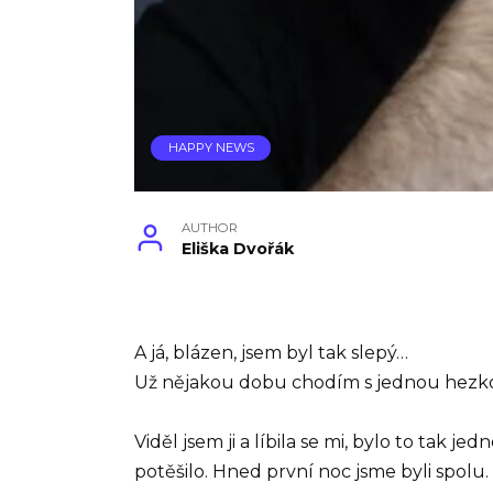
HAPPY NEWS
AUTHOR
Eliška Dvořák
A já, blázen, jsem byl tak slepý…
Už nějakou dobu chodím s jednou hezkou
Viděl jsem ji a líbila se mi, bylo to tak
potěšilo. Hned první noc jsme byli spolu.