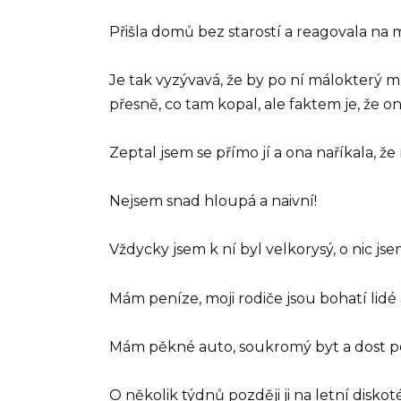
Přišla domů bez starostí a reagovala na m
Je tak vyzývavá, že by po ní málokterý mu
přesně, co tam kopal, ale faktem je, že on
Zeptal jsem se přímo jí a ona naříkala, ž
Nejsem snad hloupá a naivní!
Vždycky jsem k ní byl velkorysý, o nic jsem 
Mám peníze, moji rodiče jsou bohatí lidé a
Mám pěkné auto, soukromý byt a dost pe
O několik týdnů později ji na letní diskot