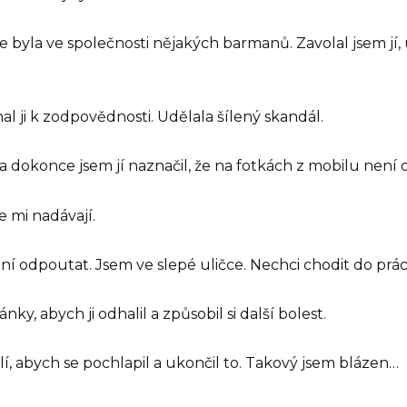
ože byla ve společnosti nějakých barmanů. Zavolal jsem jí,
nal ji k zodpovědnosti. Udělala šílený skandál.
a dokonce jsem jí naznačil, že na fotkách z mobilu není 
e mi nadávají.
 ní odpoutat. Jsem ve slepé uličce. Nechci chodit do prác
y, abych ji odhalil a způsobil si další bolest.
í, abych se pochlapil a ukončil to. Takový jsem blázen…