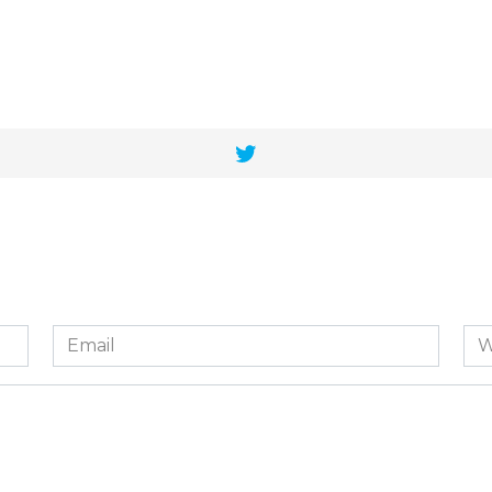
Email
We
*