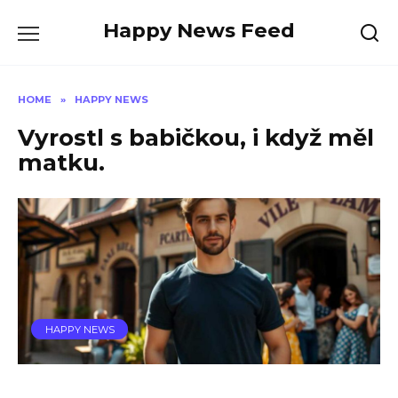
Skip
Happy News Feed
to
content
HOME
»
HAPPY NEWS
Vyrostl s babičkou, i když měl
matku.
HAPPY NEWS