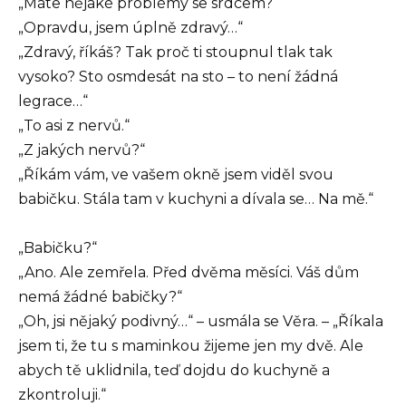
„Máte nějaké problémy se srdcem?“
„Opravdu, jsem úplně zdravý…“
„Zdravý, říkáš? Tak proč ti stoupnul tlak tak
vysoko? Sto osmdesát na sto – to není žádná
legrace…“
„To asi z nervů.“
„Z jakých nervů?“
„Říkám vám, ve vašem okně jsem viděl svou
babičku. Stála tam v kuchyni a dívala se… Na mě.“
„Babičku?“
„Ano. Ale zemřela. Před dvěma měsíci. Váš dům
nemá žádné babičky?“
„Oh, jsi nějaký podivný…“ – usmála se Věra. – „Říkala
jsem ti, že tu s maminkou žijeme jen my dvě. Ale
abych tě uklidnila, teď dojdu do kuchyně a
zkontroluji.“