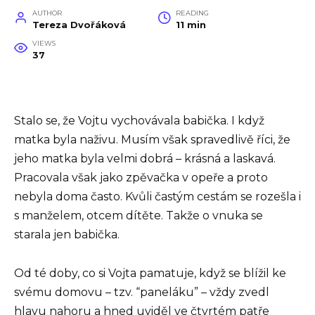
AUTHOR
READING
Tereza Dvořáková
11 min
VIEWS
37
Stalo se, že Vojtu vychovávala babička. I když
matka byla naživu. Musím však spravedlivě říci, že
jeho matka byla velmi dobrá – krásná a laskavá.
Pracovala však jako zpěvačka v opeře a proto
nebyla doma často. Kvůli častým cestám se rozešla i
s manželem, otcem dítěte. Takže o vnuka se
starala jen babička.
Od té doby, co si Vojta pamatuje, když se blížil ke
svému domovu – tzv. “paneláku” – vždy zvedl
hlavu nahoru a hned uviděl ve čtvrtém patře