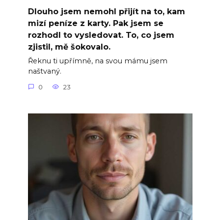
Dlouho jsem nemohl přijít na to, kam
mizí peníze z karty. Pak jsem se
rozhodl to vysledovat. To, co jsem
zjistil, mě šokovalo.
Řeknu ti upřímně, na svou mámu jsem
naštvaný.
0
23