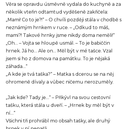
Věra se opravdu úsměvně vydala do kuchyně a za
několik vteřin odtamtud vyděšeně zakřičela:
„Mami! Co to je?!“ – O chvíli později stála v chodbě s
neznámým hrnkem v ruce. – „Odkud to máš,
mami?! Takové hrnky jsme nikdy doma neměli!“
„Oh… – Vojta se hloupě usmál. – To je babiččin
hrnek. Já ho… Ale on… Měl být v mé tašce. Vzal
jsem si ho z domova na památku. To je nějaká
záhada…“
„A kde je tvá taška?“ – Matka s dcerou se na něj
ohromeně dívaly a vůbec ničemu nerozuměly.
„Jak kde? Tady je…“ – Přikývl na svou cestovní
tašku, která stála u dveří. – „Hrnek by měl být v
ní…“
Všichni tři prohrábl mo obsah tašky, ale druhý
hrnek v ní nenašli.