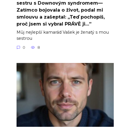
sestru s Downovým syndromem—
Zatímco bojovala o život, podal mi
smlouvu a zašeptal: „Teď pochopíš,
proč jsem si vybral PRÁVĚ ji…”
Můj nejlepší kamarád Vašek je ženatý s mou
sestrou
0
8