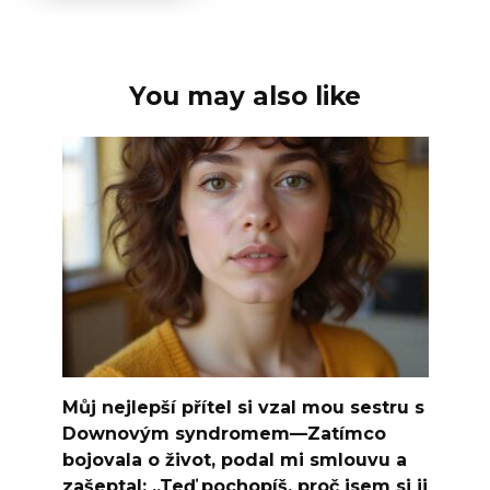
You may also like
Můj nejlepší přítel si vzal mou sestru s
Downovým syndromem—Zatímco
bojovala o život, podal mi smlouvu a
zašeptal: „Teď pochopíš, proč jsem si ji