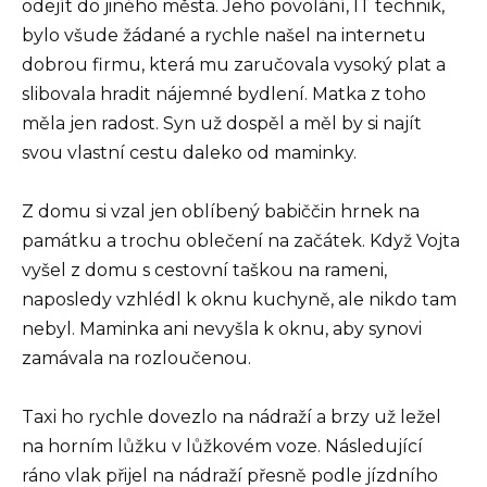
odejít do jiného města. Jeho povolání, IT technik,
bylo všude žádané a rychle našel na internetu
dobrou firmu, která mu zaručovala vysoký plat a
slibovala hradit nájemné bydlení. Matka z toho
měla jen radost. Syn už dospěl a měl by si najít
svou vlastní cestu daleko od maminky.
Z domu si vzal jen oblíbený babiččin hrnek na
památku a trochu oblečení na začátek. Když Vojta
vyšel z domu s cestovní taškou na rameni,
naposledy vzhlédl k oknu kuchyně, ale nikdo tam
nebyl. Maminka ani nevyšla k oknu, aby synovi
zamávala na rozloučenou.
Taxi ho rychle dovezlo na nádraží a brzy už ležel
na horním lůžku v lůžkovém voze. Následující
ráno vlak přijel na nádraží přesně podle jízdního