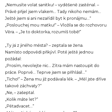
„Nemusíte volat sanitku! – vyděšeně zasténal. –
Právě přijel jsem vlakem… Tady nikoho nemám…
Ještě jsem si ani nezařídil byt k pronájmu…“
„Poslouchej mou matku!“ – Vložila se do rozhovoru
Věra. – „Je to doktorka, rozumíš tobě!“
„Ty jsi z jiného města? – zeptala se žena.
Namísto odpovědi přikývl. Poté ještě jednou
požádal:
„Prosím, nevolejte nic… Zítra mám nastoupit do
práce. Poprvé… Teprve jsem se přihlásil…“
„Ticho!“ – Žena mu již podávala lék. – „Měl jste dříve
takové záchvaty?“
„Ne, – zašeptal.
„Kolik máte let?“
„Pětadvacet…“