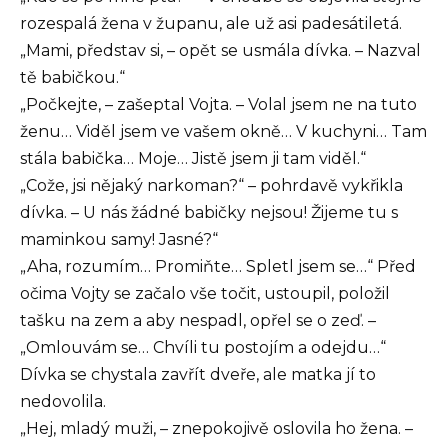
rozespalá žena v županu, ale už asi padesátiletá.
„Mami, představ si, – opět se usmála dívka. – Nazval
tě babičkou.“
„Počkejte, – zašeptal Vojta. – Volal jsem ne na tuto
ženu… Viděl jsem ve vašem okně… V kuchyni… Tam
stála babička… Moje… Jistě jsem ji tam viděl.“
„Cože, jsi nějaký narkoman?“ – pohrdavě vykřikla
dívka. – U nás žádné babičky nejsou! Žijeme tu s
maminkou samy! Jasné?“
„Aha, rozumím… Promiňte… Spletl jsem se…“ Před
očima Vojty se začalo vše točit, ustoupil, položil
tašku na zem a aby nespadl, opřel se o zeď. –
„Omlouvám se… Chvíli tu postojím a odejdu…“
Dívka se chystala zavřít dveře, ale matka jí to
nedovolila.
„Hej, mladý muži, – znepokojivě oslovila ho žena. –