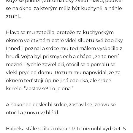
Když se přiblížil, automaticky zvedl hlavu, podíval
se na okno, za kterým měla být kuchyně, a náhle
ztuhl…
Hlava se mu zatočila, protože za kuchyňským
oknem ve čtvrtém patře viděl siluetu své babičky.
Ihned ji poznal a srdce mu teď málem vyskočilo z
hrudi. Vojta byl při smyslech a chápal, že to není
možné. Rychle zavřel oči, otočil se a pomalu se
vlekl pryč od domu. Rozum mu napovídal, že za
oknem teď stojí úplně jiná babička, ale srdce
křičelo: “Zastav se! To je ona!”
A nakonec poslechl srdce, zastavil se, znovu se
otočil a znovu vzhlédl.
Babička stále stála u okna. Už to nemohl vydržet. S