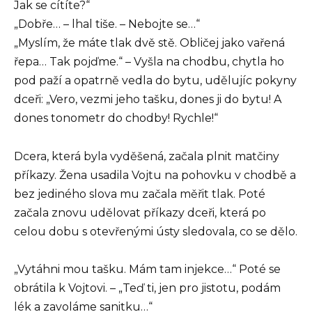
Jak se cítíte?“
„Dobře… – lhal tiše. – Nebojte se…“
„Myslím, že máte tlak dvě stě. Obličej jako vařená
řepa… Tak pojďme.“ – Vyšla na chodbu, chytla ho
pod paží a opatrně vedla do bytu, udělujíc pokyny
dceři: „Vero, vezmi jeho tašku, dones ji do bytu! A
dones tonometr do chodby! Rychle!“
Dcera, která byla vyděšená, začala plnit matčiny
příkazy. Žena usadila Vojtu na pohovku v chodbě a
bez jediného slova mu začala měřit tlak. Poté
začala znovu udělovat příkazy dceři, která po
celou dobu s otevřenými ústy sledovala, co se dělo.
„Vytáhni mou tašku. Mám tam injekce…“ Poté se
obrátila k Vojtovi. – „Teď ti, jen pro jistotu, podám
lék a zavoláme sanitku…“