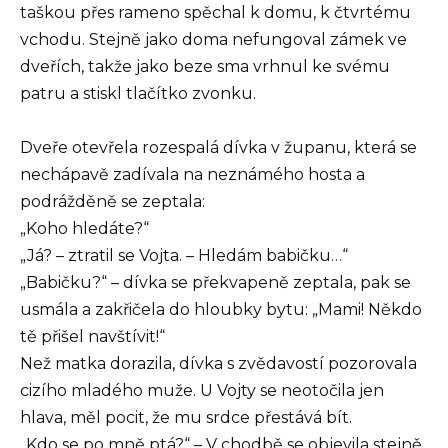
taškou přes rameno spěchal k domu, k čtvrtému
vchodu. Stejně jako doma nefungoval zámek ve
dveřích, takže jako beze sma vrhnul ke svému
patru a stiskl tlačítko zvonku.
Dveře otevřela rozespalá dívka v županu, která se
nechápavě zadívala na neznámého hosta a
podrážděně se zeptala:
„Koho hledáte?“
„Já? – ztratil se Vojta. – Hledám babičku…“
„Babičku?“ – dívka se překvapeně zeptala, pak se
usmála a zakřičela do hloubky bytu: „Mami! Někdo
tě přišel navštívit!“
Než matka dorazila, dívka s zvědavostí pozorovala
cizího mladého muže. U Vojty se neotočila jen
hlava, měl pocit, že mu srdce přestává bít.
„Kdo se po mně ptá?“ – V chodbě se objevila stejně