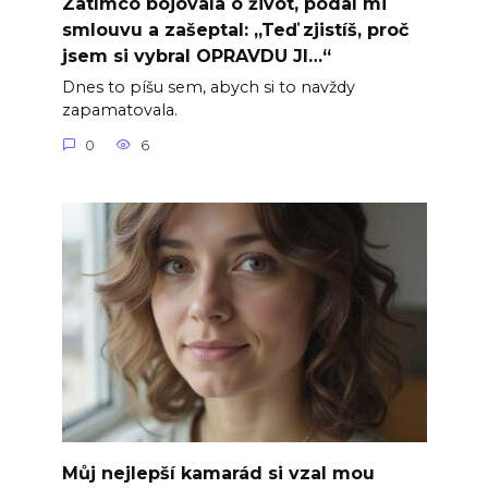
Zatímco bojovala o život, podal mi
smlouvu a zašeptal: „Teď zjistíš, proč
jsem si vybral OPRAVDU JI…“
Dnes to píšu sem, abych si to navždy
zapamatovala.
0
6
Můj nejlepší kamarád si vzal mou