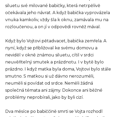
siluetu své milované babičky, která netrpělivě
očekávala jeho návrat. A když babička vyprovázela
vnuka kamkoliv, vždy šla k oknu, zamávala mu na
rozloučenou, a on jí v odpovědi rovněž mával.
Když bylo Vojtovi pětadvacet, babička zemřela. A
nyní, když se přibližoval ke svému domovu a
neviděl v okně známou siluetu, cítil v srdci
neuvěřitelný smutek a prázdnotu. I v bytě bylo
prázdno. I když matka byla doma, Vojtovi bylo stále
smutno. S matkou si už dávno nerozuměli,
neuměli si povídat od srdce. Neměli žádná
společná témata ani zájmy. Dokonce ani běžné
problémy neprobírali, jako by byli cizí.
Dva měsíce po babiččině smrti se Vojta rozhodl