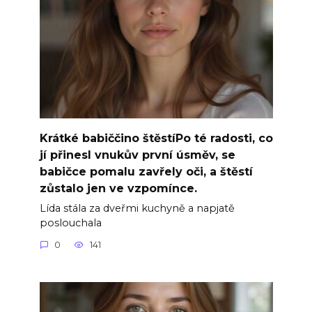
Krátké babiččino štěstíPo té radosti, co
jí přinesl vnukův první úsměv, se
babičce pomalu zavřely oči, a štěstí
zůstalo jen ve vzpomínce.
Lída stála za dveřmi kuchyně a napjatě
poslouchala
0
141