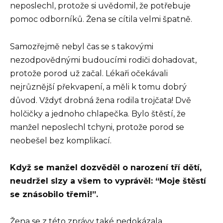
neposlechl, protože si uvědomil, že potřebuje
pomoc odborníků. Žena se cítila velmi špatně.
Samozřejmě nebyl čas se s takovými
nezodpovědnými budoucími rodiči dohadovat,
protože porod už začal. Lékaři očekávali
nejrůznější překvapení, a měli k tomu dobrý
důvod. Vždyť drobná žena rodila trojčata! Dvě
holčičky a jednoho chlapečka. Bylo štěstí, že
manžel neposlechl tchyni, protože porod se
neobešel bez komplikací.
Když se manžel dozvěděl o narození tří dětí,
neudržel slzy a všem to vyprávěl: “Moje štěstí
se znásobilo třemi!”.
Žena se z této zprávy také nedokázala