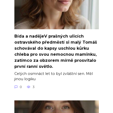
Bída a nadějeV prašných ulicích
ostravského předměstí si malý Tomáš
schovával do kapsy uschlou kůrku
chleba pro svou nemocnou maminku,
zatímco za obzorem mírně prosvítalo
první ranní světlo.
Celých osmnáct let to byl zvláštní sen. Měl
jinou logiku
0
3