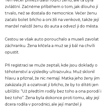
Ten večer přivezli další rodící ženu, ale ta byla
zvláštní. Začněme příběhem o tom, jak dlouho jí
trvalo, než se dostala do nemocnice. Večer ženu
začalo bolet břicho a oni žili na venkově, takže její
manžel naložil ženu do auta a odvezl ji do města.
Cestou se však auto porouchalo a museli zavolat
záchranku. Žena křičela a muž se ji bál na chvíli
opustit.
Při registraci se muže zeptali, kde jsou doklady o
těhotenství a výsledky ultrazvuku. Muž sklonil
hlavu a přiznal, že nic nemají. Matka jeho ženy jim
zakázala jít a ozařovat jí břicho, že by to dítěti jen
ublížilo: “Už předtím rodily bez toho a ona porodí i
bez toho”. Žena byla dokonce proti tomu, aby její
dcera rodila v porodnici, ale její manžel ji