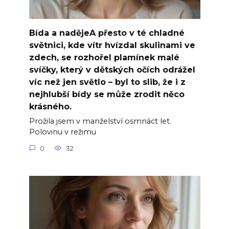
Bída a nadějeA přesto v té chladné
světnici, kde vítr hvízdal skulinami ve
zdech, se rozhořel plamínek malé
svíčky, který v dětských očích odrážel
víc než jen světlo – byl to slib, že i z
nejhlubší bídy se může zrodit něco
krásného.
Prožila jsem v manželství osmnáct let.
Polovinu v režimu
0
32