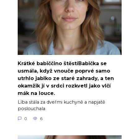
Krátké babiččino štěstíBabička se
usmála, když vnouče poprvé samo
utrhlo jablko ze staré zahrady, a ten
okamžik jí v srdci rozkvetl jako vlčí
mák na louce.
Líba stála za dveřmi kuchyně a napjatě
poslouchala
0
6