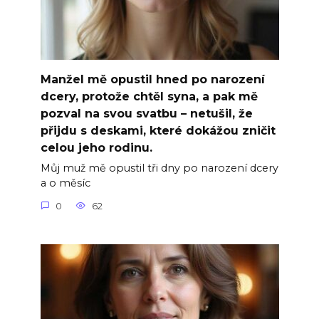
Manžel mě opustil hned po narození
dcery, protože chtěl syna, a pak mě
pozval na svou svatbu – netušil, že
přijdu s deskami, které dokážou zničit
celou jeho rodinu.
Můj muž mě opustil tři dny po narození dcery
a o měsíc
0
62