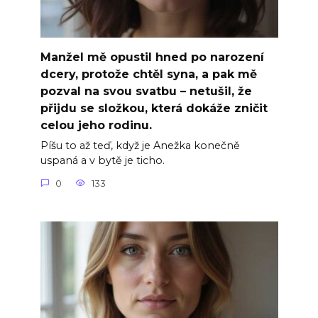
Manžel mě opustil hned po narození
dcery, protože chtěl syna, a pak mě
pozval na svou svatbu – netušil, že
přijdu se složkou, která dokáže zničit
celou jeho rodinu.
Píšu to až teď, když je Anežka konečně
uspaná a v bytě je ticho.
0
133