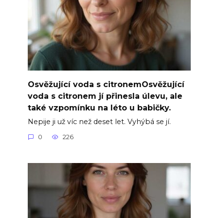
Osvěžující voda s citronemOsvěžující
voda s citronem jí přinesla úlevu, ale
také vzpomínku na léto u babičky.
Nepije ji už víc než deset let. Vyhýbá se jí.
0
226