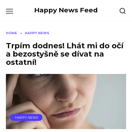
Skip
Happy News Feed
to
content
HOME
»
HAPPY NEWS
Trpím dodnes! Lhát mi do očí
a bezostyšně se dívat na
ostatní!
HAPPY NEWS