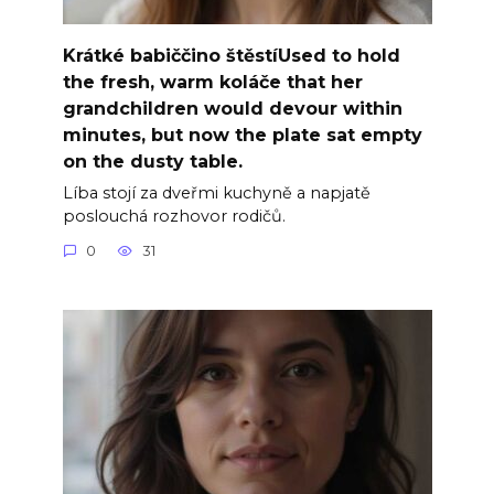
Krátké babiččino štěstíUsed to hold
the fresh, warm koláče that her
grandchildren would devour within
minutes, but now the plate sat empty
on the dusty table.
Líba stojí za dveřmi kuchyně a napjatě
poslouchá rozhovor rodičů.
0
31