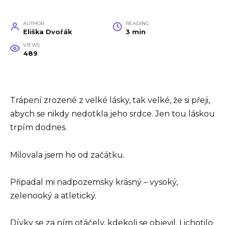
AUTHOR
READING
Eliška Dvořák
3 min
VIEWS
489
Trápení zrozené z velké lásky, tak velké, že si přeji,
abych se nikdy nedotkla jeho srdce. Jen tou láskou
trpím dodnes.
Milovala jsem ho od začátku.
Připadal mi nadpozemsky krásný – vysoký,
zelenooký a atletický.
Dívky se za ním otáčely, kdekoli se objevil. Lichotilo