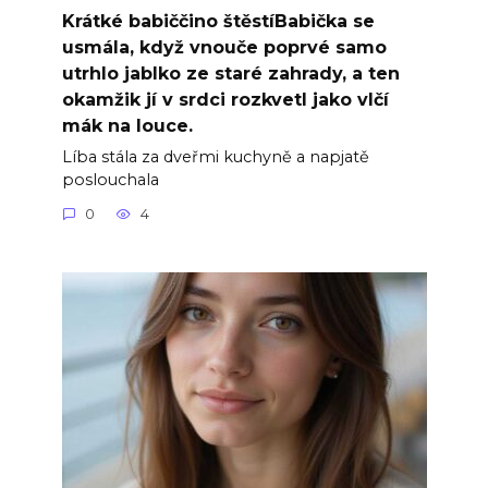
Krátké babiččino štěstíBabička se
usmála, když vnouče poprvé samo
utrhlo jablko ze staré zahrady, a ten
okamžik jí v srdci rozkvetl jako vlčí
mák na louce.
Líba stála za dveřmi kuchyně a napjatě
poslouchala
0
4