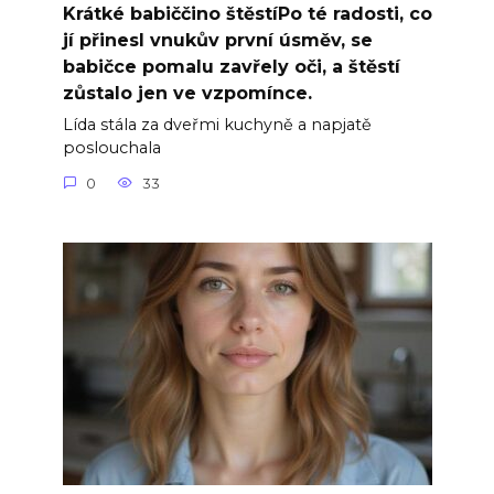
Krátké babiččino štěstíPo té radosti, co
jí přinesl vnukův první úsměv, se
babičce pomalu zavřely oči, a štěstí
zůstalo jen ve vzpomínce.
Lída stála za dveřmi kuchyně a napjatě
poslouchala
0
33