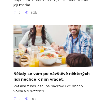
Když Olive řekla rodičům, že se bude vdávat,
její matka
0
6.3k.
Někdy se vám po návštěvě některých
lidí nechce k nim vracet.
Většina z nás jezdí na návštěvu ve dnech
volna a o svátcích.
0
1.5k.