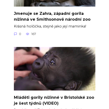
Jmenuje se Zahra, západní gorila
nížinná ve Smithsonově národní zoo
Krásná holčička, stejně jako její maminka!
0
167
Mláděti gorily nížinné v Bristolské zoo
je šest týdnů (VIDEO)