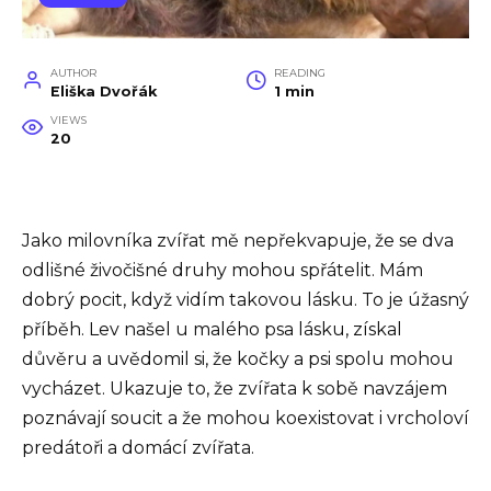
AUTHOR
READING
Eliška Dvořák
1 min
VIEWS
20
Jako milovníka zvířat mě nepřekvapuje, že se dva
odlišné živočišné druhy mohou spřátelit. Mám
dobrý pocit, když vidím takovou lásku. To je úžasný
příběh. Lev našel u malého psa lásku, získal
důvěru a uvědomil si, že kočky a psi spolu mohou
vycházet. Ukazuje to, že zvířata k sobě navzájem
poznávají soucit a že mohou koexistovat i vrcholoví
predátoři a domácí zvířata.