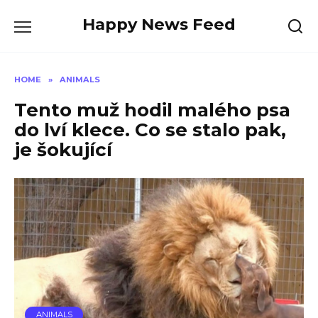
Skip
Happy News Feed
to
content
HOME
»
ANIMALS
Tento muž hodil malého psa
do lví klece. Co se stalo pak,
je šokující
ANIMALS