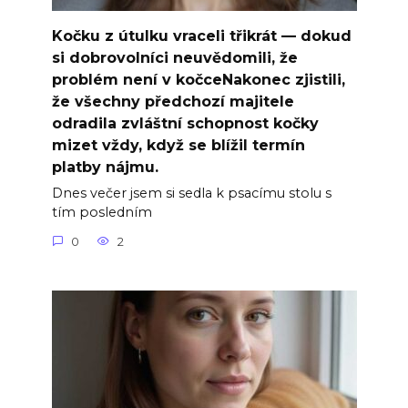
Kočku z útulku vraceli třikrát — dokud
si dobrovolníci neuvědomili, že
problém není v kočceNakonec zjistili,
že všechny předchozí majitele
odradila zvláštní schopnost kočky
mizet vždy, když se blížil termín
platby nájmu.
Dnes večer jsem si sedla k psacímu stolu s
tím posledním
0
2