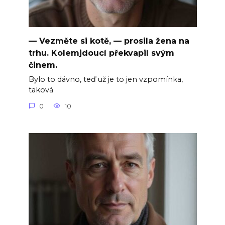
— Vezměte si kotě, — prosila žena na
trhu. Kolemjdoucí překvapil svým
činem.
Bylo to dávno, teď už je to jen vzpomínka,
taková
0
10