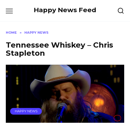
Skip
Happy News Feed
to
content
HOME
»
HAPPY NEWS
Tennessee Whiskey – Chris
Stapleton
HAPPY NEWS