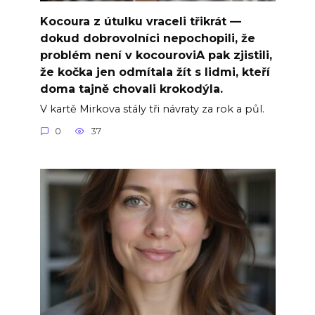
Kocoura z útulku vraceli třikrát —
dokud dobrovolníci nepochopili, že
problém není v kocouroviA pak zjistili,
že kočka jen odmítala žít s lidmi, kteří
doma tajně chovali krokodýla.
V kartě Mirkova stály tři návraty za rok a půl.
0
37