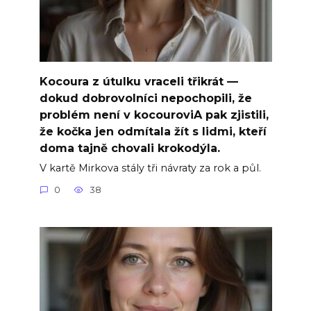
Kocoura z útulku vraceli třikrát —
dokud dobrovolníci nepochopili, že
problém není v kocouroviA pak zjistili,
že kočka jen odmítala žít s lidmi, kteří
doma tajně chovali krokodýla.
V kartě Mirkova stály tři návraty za rok a půl.
0
38