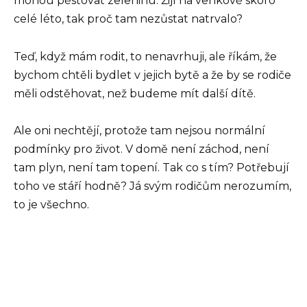
mohou pěstovat zeleninu. Žijí na venkově skoro
celé léto, tak proč tam nezůstat natrvalo?
Teď, když mám rodit, to nenavrhuji, ale říkám, že
bychom chtěli bydlet v jejich bytě a že by se rodiče
měli odstěhovat, než budeme mít další dítě.
Ale oni nechtějí, protože tam nejsou normální
podmínky pro život. V domě není záchod, není
tam plyn, není tam topení. Tak co s tím? Potřebují
toho ve stáří hodně? Já svým rodičům nerozumím,
to je všechno.