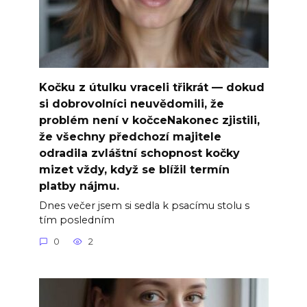
Kočku z útulku vraceli třikrát — dokud
si dobrovolníci neuvědomili, že
problém není v kočceNakonec zjistili,
že všechny předchozí majitele
odradila zvláštní schopnost kočky
mizet vždy, když se blížil termín
platby nájmu.
Dnes večer jsem si sedla k psacímu stolu s
tím posledním
0
2