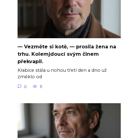
— Vezměte si kotě, — prosila žena na
trhu. Kolemjdoucí svým činem
překvapil.
Krabice stála u nohou třetí den a dno už
změklo od
0
11