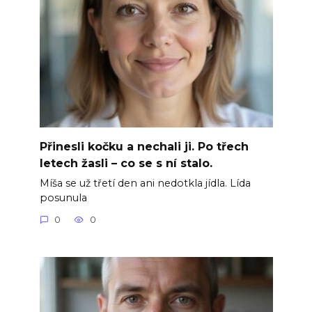
Přinesli kočku a nechali ji. Po třech
letech žasli – co se s ní stalo.
Míša se už třetí den ani nedotkla jídla. Lída
posunula
0
0