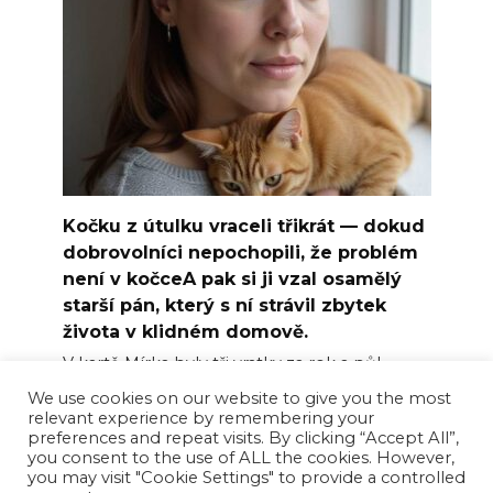
Kočku z útulku vraceli třikrát — dokud
dobrovolníci nepochopili, že problém
není v kočceA pak si ji vzal osamělý
starší pán, který s ní strávil zbytek
života v klidném domově.
V kartě Mírka byly tři vratky za rok a půl.
We use cookies on our website to give you the most
0
33
relevant experience by remembering your
preferences and repeat visits. By clicking “Accept All”,
you consent to the use of ALL the cookies. However,
you may visit "Cookie Settings" to provide a controlled