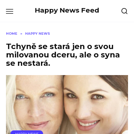
Skip
Happy News Feed
to
content
HOME
»
HAPPY NEWS
Tchyně se stará jen o svou
milovanou dceru, ale o syna
se nestará.
HAPPY NEWS