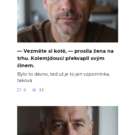
— Vezměte si kotě, — prosila žena na
trhu. Kolemjdoucí překvapil svým
činem.
Bylo to dávno, teď už je to jen vzpomínka,
taková
0
33