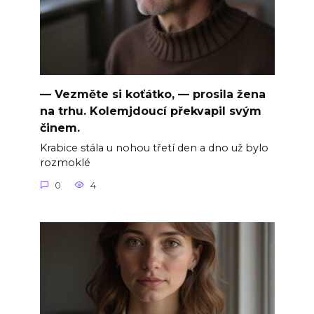
— Vezměte si koťátko, — prosila žena
na trhu. Kolemjdoucí překvapil svým
činem.
Krabice stála u nohou třetí den a dno už bylo
rozmoklé
0
4