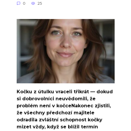
0
25
Kočku z útulku vraceli třikrát — dokud
si dobrovolníci neuvědomili, že
problém není v kočceNakonec zjistili,
že všechny předchozí majitele
odradila zvláštní schopnost kočky
mizet vždy, když se blížil termín