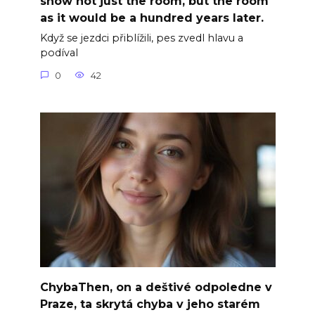
show not just the room, but the room
as it would be a hundred years later.
Když se jezdci přiblížili, pes zvedl hlavu a
podíval
0
42
ChybaThen, on a deštivé odpoledne v
Praze, ta skrytá chyba v jeho starém