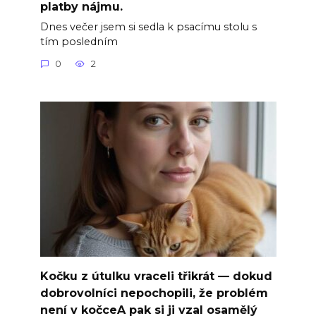
platby nájmu.
Dnes večer jsem si sedla k psacímu stolu s
tím posledním
0
2
Kočku z útulku vraceli třikrát — dokud
dobrovolníci nepochopili, že problém
není v kočceA pak si ji vzal osamělý