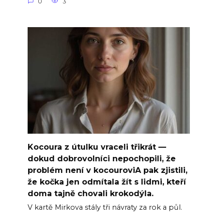
0
3
Kocoura z útulku vraceli třikrát —
dokud dobrovolníci nepochopili, že
problém není v kocouroviA pak zjistili,
že kočka jen odmítala žít s lidmi, kteří
doma tajně chovali krokodýla.
V kartě Mirkova stály tři návraty za rok a půl.