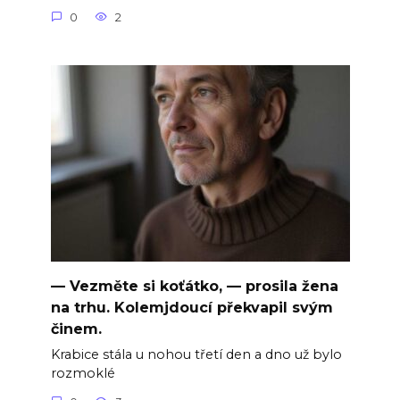
0
2
— Vezměte si koťátko, — prosila žena
na trhu. Kolemjdoucí překvapil svým
činem.
Krabice stála u nohou třetí den a dno už bylo
rozmoklé