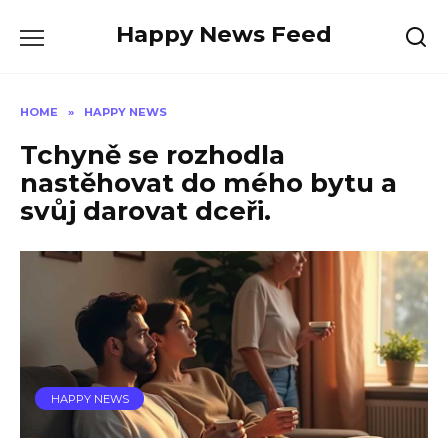
Skip
Happy News Feed
to
content
HOME
»
HAPPY NEWS
Tchyně se rozhodla
nastěhovat do mého bytu a
svůj darovat dceři.
HAPPY NEWS