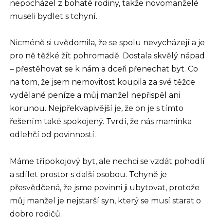
nepocházel z bohaté rodiny, takže novomanželé
museli bydlet s tchyní.
Nicméně si uvědomila, že se spolu nevycházejí a je
pro ně těžké žít pohromadě. Dostala skvělý nápad
– přestěhovat se k nám a dceři přenechat byt. Co
na tom, že jsem nemovitost koupila za své těžce
vydělané peníze a můj manžel nepřispěl ani
korunou. Nejpřekvapivější je, že on je s tímto
řešením také spokojený. Tvrdí, že nás maminka
odlehčí od povinností.
Máme třípokojový byt, ale nechci se vzdát pohodlí
a sdílet prostor s další osobou. Tchyně je
přesvědčená, že jsme povinni ji ubytovat, protože
můj manžel je nejstarší syn, který se musí starat o
dobro rodičů.