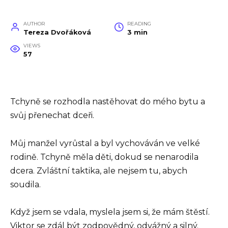
AUTHOR
READING
Tereza Dvořáková
3 min
VIEWS
57
Tchyně se rozhodla nastěhovat do mého bytu a
svůj přenechat dceři.
Můj manžel vyrůstal a byl vychováván ve velké
rodině. Tchyně měla děti, dokud se nenarodila
dcera. Zvláštní taktika, ale nejsem tu, abych
soudila.
Když jsem se vdala, myslela jsem si, že mám štěstí.
Viktor se zdál být zodpovědný, odvážný a silný.