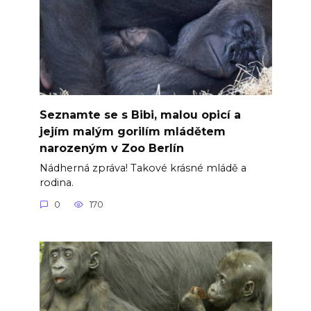
Seznamte se s Bibi, malou opicí a
jejím malým gorilím mládětem
narozeným v Zoo Berlín
Nádherná zpráva! Takové krásné mládě a
rodina.
0
170