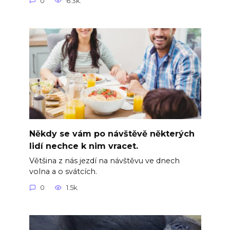
0
6.3k.
Někdy se vám po návštěvě některých
lidí nechce k nim vracet.
Většina z nás jezdí na návštěvu ve dnech
volna a o svátcích.
0
1.5k.