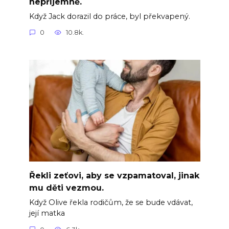
nepříjemně.
Když Jack dorazil do práce, byl překvapený.
0
10.8k.
Řekli zeťovi, aby se vzpamatoval, jinak
mu děti vezmou.
Když Olive řekla rodičům, že se bude vdávat,
její matka