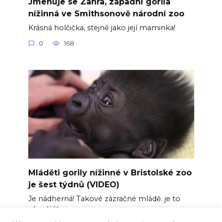
Jmenuje se Zahra, západní gorila
nížinná ve Smithsonově národní zoo
Krásná holčička, stejně jako její maminka!
0
168
Mláděti gorily nížinné v Bristolské zoo
je šest týdnů (VIDEO)
Je nádherná! Takové zázračné mládě. je to
obzvlášť