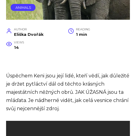
ANIMALS
AUTHOR
READING
Eliška Dvořák
1 min
VIEWS
14
Úspěchem Keni jsou její lidé, kteří vědí, jak důležité
je držet pytláctví dál od těchto krásných
majestátních něžných obrů. JAK ÚŽASNÁ jsou ta
mláďata. Je nádherné vidět, jak celá vesnice chrání
svůj nejcennější zdroj.