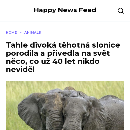
Skip
Happy News Feed
to
content
HOME
»
ANIMALS
Tahle divoká těhotná slonice
porodila a přivedla na svět
něco, co už 40 let nikdo
neviděl