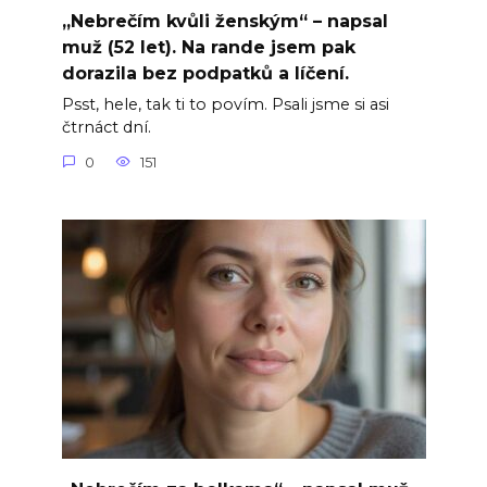
„Nebrečím kvůli ženským“ – napsal
muž (52 let). Na rande jsem pak
dorazila bez podpatků a líčení.
Psst, hele, tak ti to povím. Psali jsme si asi
čtrnáct dní.
0
151