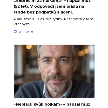
„Nebrečím za holkama“ – napsal muž
(52 let). V odpovědi jsem přišla na
rande bez podpatků a líčení.
Psali jsme si už asi dva týdny. Petr patřil k těm
vzácným
0
6
«Nepláču kvůli holkám» – napsal muž