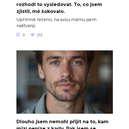
rozhodl to vysledovat. To, co jsem
zjistil, mě šokovalo.
Upřímně řečeno, na svou mámu jsem
naštvaný.
0
213
Dlouho jsem nemohl přijít na to, kam
mizí peníze z karty. Pak jsem se