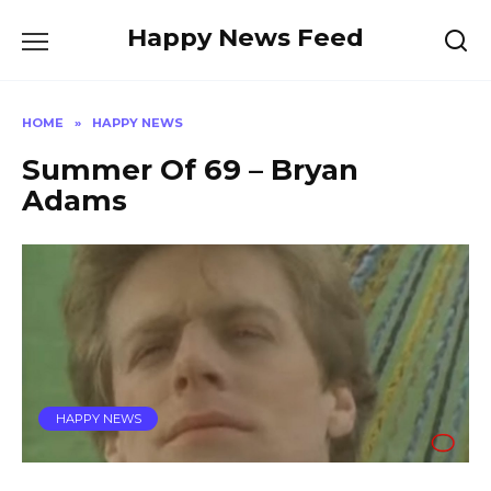
Skip
Happy News Feed
to
content
HOME
»
HAPPY NEWS
Summer Of 69 – Bryan
Adams
HAPPY NEWS