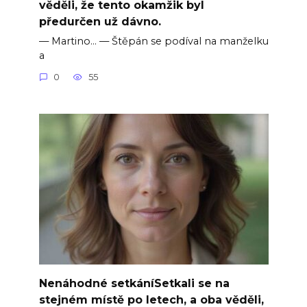
věděli, že tento okamžik byl
předurčen už dávno.
— Martino… — Štěpán se podíval na manželku
a
0
55
Nenáhodné setkáníSetkali se na
stejném místě po letech, a oba věděli,