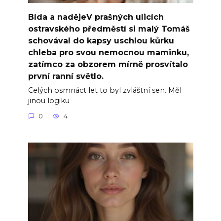
Bída a nadějeV prašných ulicích
ostravského předměstí si malý Tomáš
schovával do kapsy uschlou kůrku
chleba pro svou nemocnou maminku,
zatímco za obzorem mírně prosvítalo
první ranní světlo.
Celých osmnáct let to byl zvláštní sen. Měl
jinou logiku
0
4