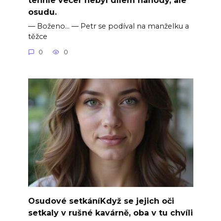
osudu.
— Boženo… — Petr se podíval na manželku a
těžce
0
0
Osudové setkáníKdyž se jejich oči
setkaly v rušné kavárně, oba v tu chvíli