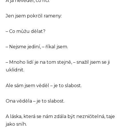
A já nevěděl, co říci.
Jen jsem pokrčil rameny:
– Co můžu dělat?
– Nejsme jediní, – říkal jsem.
– Mnoho lidí je na tom stejně, – snažil jsem se ji
uklidnit.
Ale sám jsem věděl – je to slabost.
Ona věděla – je to slabost.
A láska, která se nám zdála být nezničitelná, taje
jako sníh.