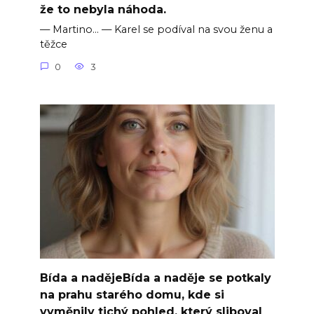
že to nebyla náhoda.
— Martino… — Karel se podíval na svou ženu a
těžce
0
3
Bída a nadějeBída a naděje se potkaly
na prahu starého domu, kde si
vyměnily tichý pohled, který sliboval