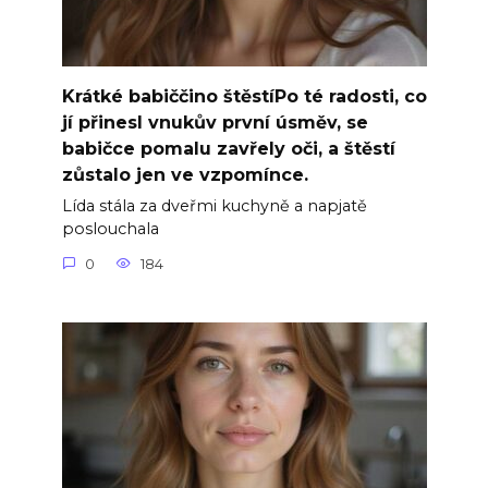
Krátké babiččino štěstíPo té radosti, co
jí přinesl vnukův první úsměv, se
babičce pomalu zavřely oči, a štěstí
zůstalo jen ve vzpomínce.
Lída stála za dveřmi kuchyně a napjatě
poslouchala
0
184