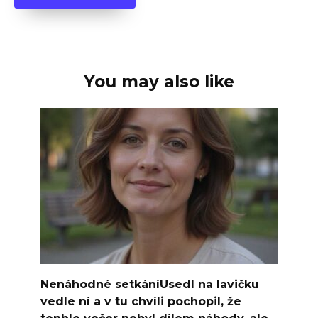
You may also like
Nenáhodné setkáníUsedl na lavičku
vedle ní a v tu chvíli pochopil, že
tenhle večer nebyl dílem náhody, ale