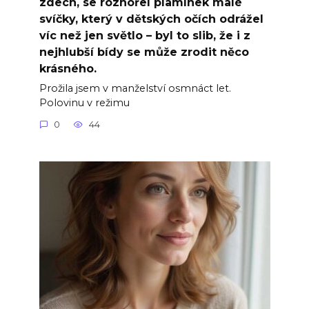
zdech, se rozhořel plamínek malé
svíčky, který v dětských očích odrážel
víc než jen světlo – byl to slib, že i z
nejhlubší bídy se může zrodit něco
krásného.
Prožila jsem v manželství osmnáct let.
Polovinu v režimu
0
44