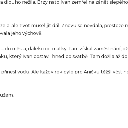
á a dlouho nežila. Brzy nato Ivan zemřel na zánět slepého 
la, ale život musel jít dál. Znovu se nevdala, přestože m
ovala jeho výchově.
u – do města, daleko od matky. Tam získal zaměstnání, ožen
, který Ivan postavil hned po svatbě. Tam dožila až do
í, přinesl vodu. Ale každý rok bylo pro Aničku těžší vést 
mužem.