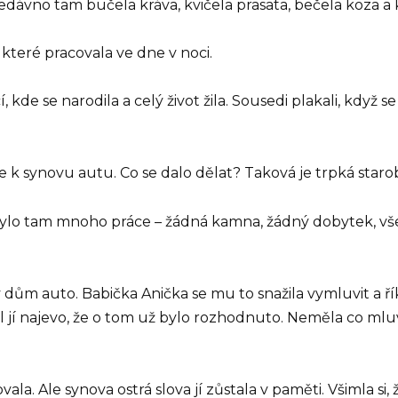
. Nedávno tam bučela kráva, kvičela prasata, bečela koza a
které pracovala ve dne v noci.
de se narodila a celý život žila. Sousedi plakali, když se lo
e k synovu autu. Co se dalo dělat? Taková je trpká star
ylo tam mnoho práce – žádná kamna, žádný dobytek, vše 
 dům auto. Babička Anička se mu to snažila vymluvit a ří
dal jí najevo, že o tom už bylo rozhodnuto. Neměla co mluv
la. Ale synova ostrá slova jí zůstala v paměti. Všimla s