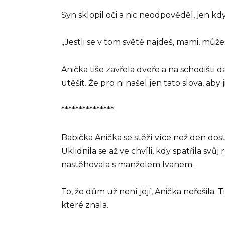
Syn sklopil oči a nic neodpověděl, jen kd
„Jestli se v tom světě najdeš, mami, můžeš 
Anička tiše zavřela dveře a na schodišti d
utěšit. Že pro ni našel jen tato slova, aby 
***************
Babička Anička se stěží více než den dost
Uklidnila se až ve chvíli, kdy spatřila sv
nastěhovala s manželem Ivanem.
To, že dům už není její, Anička neřešila. 
které znala.