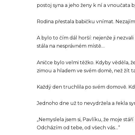
postoj syna a jeho ženy k ní a vnoučata 
Rodina přestala babičku vnímat. Nezajímal
A bylo to čím dál horší: nejenže ji nezvali
stála na nesprávném místě…
Aničce bylo velmi těžko. Kdyby věděla, 
zimou a hladem ve svém domě, než žít ta
Každý den truchlila po svém domově. Kdyby
Jednoho dne už to nevydržela a řekla syn
„Nemyslela jsem si, Pavlíku, že moje stář
Odcházím od tebe, od všech vás…“