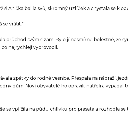
yž si Anička balila svůj skromný uzlíček a chystala se k o
se vrátit.“
ala průchod svým slzám. Bylo jí nesmírně bolestné, že syn s
ji co nejrychleji vyprovodil.
ávala zpátky do rodné vesnice. Přespala na nádraží, jezdi
ůj rodný dům. Noví obyvatelé ho opravili, natřeli a vypadal
Tiše se vplížila na půdu chlívku pro prasata a rozhodla se