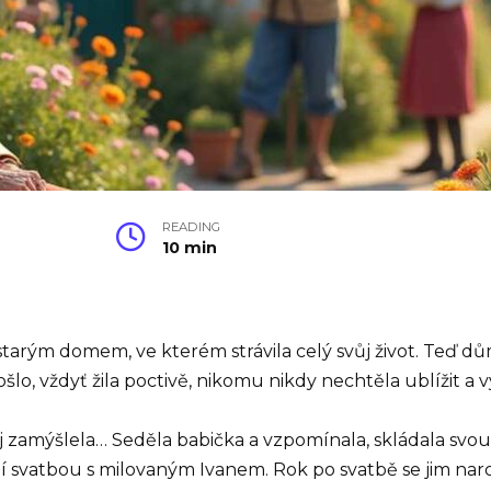
READING
10 min
tarým domem, ve kterém strávila celý svůj život. Teď dům
ošlo, vždyť žila poctivě, nikomu nikdy nechtěla ublížit a
j zamýšlela… Seděla babička a vzpomínala, skládala svou 
jí svatbou s milovaným Ivanem. Rok po svatbě se jim naro