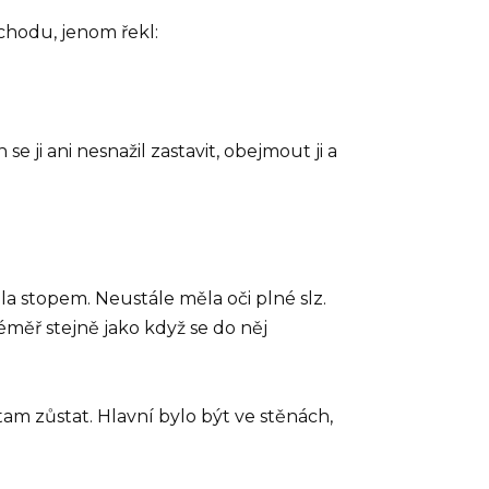
dchodu, jenom řekl:
e ji ani nesnažil zastavit, obejmout ji a
la stopem. Neustále měla oči plné slz.
 téměř stejně jako když se do něj
 tam zůstat. Hlavní bylo být ve stěnách,