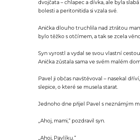
dvojčata – chlapec a dívka, ale byla slab
bolesti a peritonitida si vzala své.
Anička dlouho truchlila nad ztrátou manže
bylo těžko s otčímem, a tak se zcela věn
Syn vyrostl a vydal se svou vlastní cesto
Anička zůstala sama ve svém malém domku
Pavel ji občas navštěvoval – nasekal dřív
slepice, o které se musela starat.
Jednoho dne přijel Pavel s neznámým 
„Ahoj, mami,“ pozdravil syn.
„Ahoj, Pavlíku.“