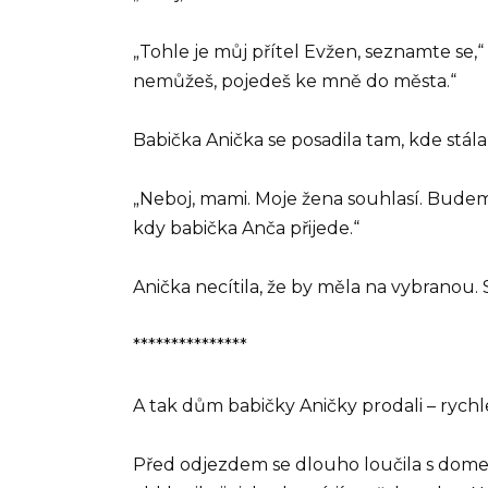
„Tohle je můj přítel Evžen, seznamte se,
nemůžeš, pojedeš ke mně do města.“
Babička Anička se posadila tam, kde stála
„Neboj, mami. Moje žena souhlasí. Budeme 
kdy babička Anča přijede.“
Anička necítila, že by měla na vybranou.
***************
A tak dům babičky Aničky prodali – rychle
Před odjezdem se dlouho loučila s domem