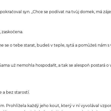
“ pokračoval syn. „Chce se podívat na tvůj domek, má záj
, zaskočena.
se o tebe starat, budeš v teple, sytá a pomůžeš nám s vn
 Sama už nemohla hospodařit, a tak se alespoň postará o
 a bez starostí.
. Prohlížela každý jeho kout, který v ní vyvolával vzpo