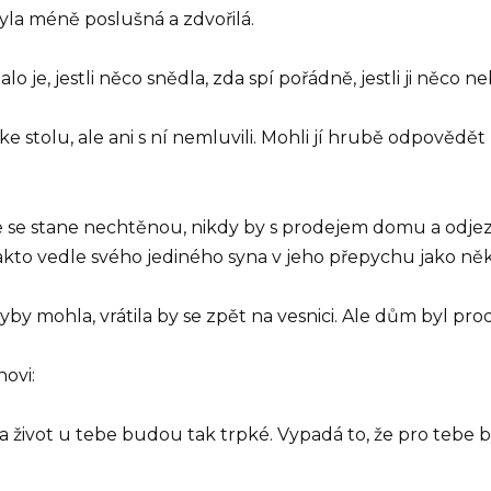
byla méně poslušná a zdvořilá.
o je, jestli něco snědla, zda spí pořádně, jestli ji něco
 ke stolu, ale ani s ní nemluvili. Mohli jí hrubě odpovědět
že se stane nechtěnou, nikdy by s prodejem domu a odje
kto vedle svého jediného syna v jeho přepychu jako někd
 mohla, vrátila by se zpět na vesnici. Ale dům byl prodán
ovi:
í a život u tebe budou tak trpké. Vypadá to, že pro tebe b