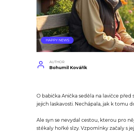
HAPPY NEWS
AUTHOR
Bohumil Kovářík
O babička Anička seděla na lavičce před s
jejich laskavosti. Nechápala, jak k tomu d
Ale syn se nevydal cestou, kterou pro ně
stékaly hořké slzy. Vzpomínky začaly s je