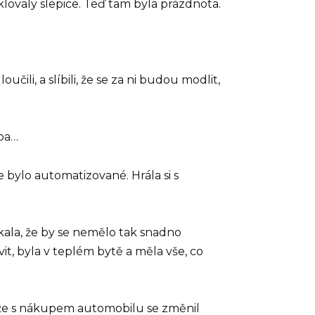
 klovaly slepice. Teď tam byla prázdnota.
učili, a slíbili, že se za ni budou modlit,
oba…
bylo automatizované. Hrála si s
kala, že by se nemělo tak snadno
it, byla v teplém bytě a měla vše, co
i, že s nákupem automobilu se změnil