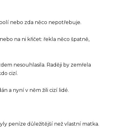
 nebolí nebo zda něco nepotřebuje.
 nebo na ni křičet: řekla něco špatně,
zdem nesouhlasila. Raději by zemřela
o cizí.
 a nyní v něm žili cizí lidé.
yly peníze důležitější než vlastní matka.