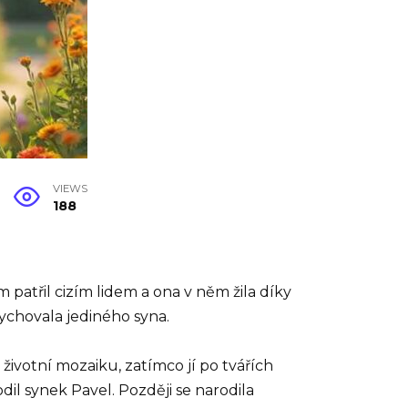
VIEWS
188
 patřil cizím lidem a ona v něm žila díky
 vychovala jediného syna.
životní mozaiku, zatímco jí po tvářích
dil synek Pavel. Později se narodila