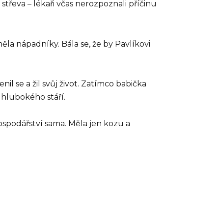
střeva – lékaři včas nerozpoznali příčinu
ěla nápadníky. Bála se, že by Pavlíkovi
il se a žil svůj život. Zatímco babička
 hlubokého stáří.
hospodářství sama. Měla jen kozu a