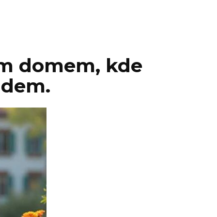
rým domem, kde
lidem.