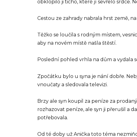
obklopilo ji ticho, které jí sevřelo srdce
Cestou ze zahrady nabrala hrst země, na 
Těžko se loučila s rodným místem, vesnicí, k
aby na novém místě našla štěstí.
Poslední pohled vrhla na dům a vydala s
Zpočátku bylo u syna je nání dobře. Neb
vnoučaty a sledovala televizi.
Brzy ale syn koupil za peníze za prodaný
rozhazovat peníze, ale syn ji přerušil a 
potřebovala.
Od té doby už Anička toto téma nezmiňova