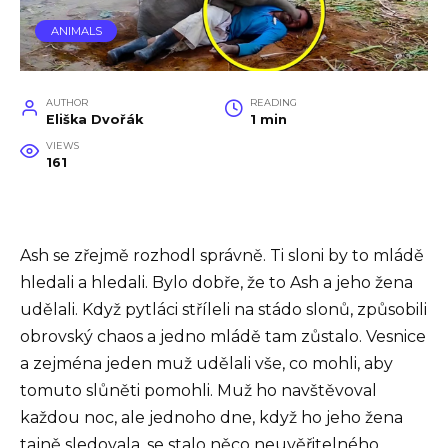
ANIMALS
AUTHOR
READING
Eliška Dvořák
1 min
VIEWS
161
Ash se zřejmě rozhodl správně. Ti sloni by to mládě
hledali a hledali. Bylo dobře, že to Ash a jeho žena
udělali. Když pytláci stříleli na stádo slonů, způsobili
obrovský chaos a jedno mládě tam zůstalo. Vesnice
a zejména jeden muž udělali vše, co mohli, aby
tomuto slůněti pomohli. Muž ho navštěvoval
každou noc, ale jednoho dne, když ho jeho žena
tajně sledovala, se stalo něco neuvěřitelného.