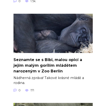
0
1.5k.
Seznamte se s Bibi, malou opicí a
jejím malým gorilím mládětem
narozeným v Zoo Berlín
Nádherná zpráva! Takové krásné mládě a
rodina.
0
171