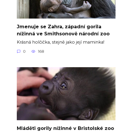
Jmenuje se Zahra, západní gorila
nížinná ve Smithsonově národní zoo
Krásná holčička, stejně jako její maminka!
0
168
Mláděti gorily nížinné v Bristolské zoo