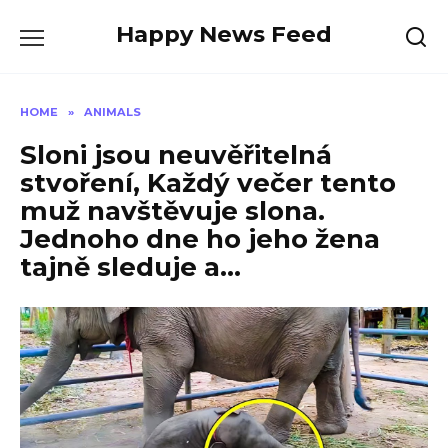
Skip
Happy News Feed
to
content
HOME
»
ANIMALS
Sloni jsou neuvěřitelná
stvoření, Každý večer tento
muž navštěvuje slona.
Jednoho dne ho jeho žena
tajně sleduje a…