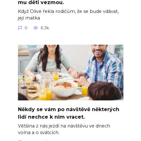
mu děti vezmou.
Když Olive řekla rodičům, že se bude vdávat,
její matka
0
6.3k.
Někdy se vám po návštěvě některých
lidí nechce k nim vracet.
Většina z nás jezdí na návštěvu ve dnech
volna a o svátcích.