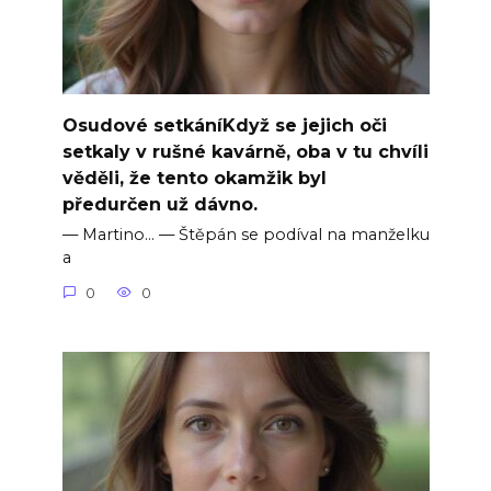
Osudové setkáníKdyž se jejich oči
setkaly v rušné kavárně, oba v tu chvíli
věděli, že tento okamžik byl
předurčen už dávno.
— Martino… — Štěpán se podíval na manželku
a
0
0