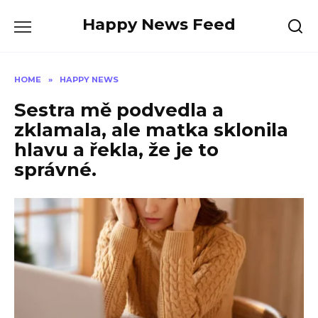
Skip
Happy News Feed
to
content
HOME
»
HAPPY NEWS
Sestra mě podvedla a
zklamala, ale matka sklonila
hlavu a řekla, že je to
správné.