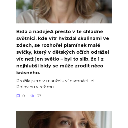
Bída a nadějeA přesto v té chladné
světnici, kde vítr hvízdal skulinami ve
zdech, se rozhořel plamínek malé
svíčky, který v dětských očích odrážel
víc než jen světlo – byl to slib, že i z
nejhlubší bídy se může zrodit něco
krásného.
Prožila jsem v manželství osmnáct let.
Polovinu v režimu
0
37