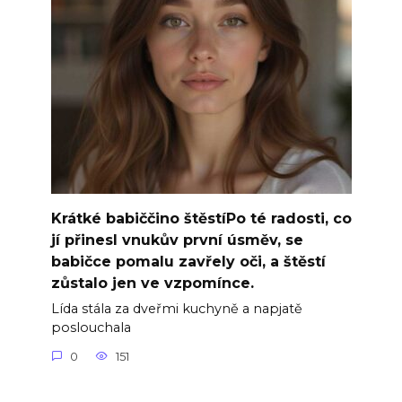
Krátké babiččino štěstíPo té radosti, co
jí přinesl vnukův první úsměv, se
babičce pomalu zavřely oči, a štěstí
zůstalo jen ve vzpomínce.
Lída stála za dveřmi kuchyně a napjatě
poslouchala
0
151