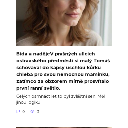
Bída a nadějeV prašných ulicích
ostravského předměstí si malý Tomáš
schovával do kapsy uschlou kůrku
chleba pro svou nemocnou maminku,
zatímco za obzorem mírně prosvítalo
první ranní světlo.
Celých osmnáct let to byl zvláštní sen. Měl
jinou logiku
0
3