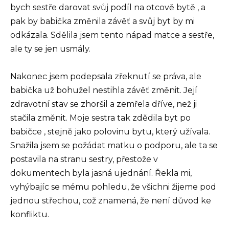
bych sestře darovat svůj podíl na otcově bytě , a
pak by babička změnila závěť a svůj byt by mi
odkázala. Sdělila jsem tento nápad matce a sestře,
ale ty se jen usmály.
Nakonec jsem podepsala zřeknutí se práva, ale
babička už bohužel nestihla závěť změnit. Její
zdravotní stav se zhoršil a zemřela dříve, než ji
stačila změnit. Moje sestra tak zdědila byt po
babičce , stejně jako polovinu bytu, který užívala.
Snažila jsem se požádat matku o podporu, ale ta se
postavila na stranu sestry, přestože v
dokumentech byla jasná ujednání. Řekla mi,
vyhýbajíc se mému pohledu, že všichni žijeme pod
jednou střechou, což znamená, že není důvod ke
konfliktu.