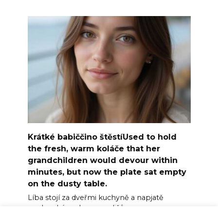
Krátké babiččino štěstíUsed to hold
the fresh, warm koláče that her
grandchildren would devour within
minutes, but now the plate sat empty
on the dusty table.
Líba stojí za dveřmi kuchyně a napjatě
poslouchá rozhovor rodičů.