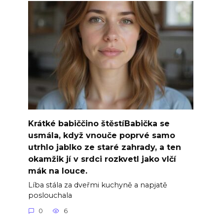
Krátké babiččino štěstíBabička se
usmála, když vnouče poprvé samo
utrhlo jablko ze staré zahrady, a ten
okamžik jí v srdci rozkvetl jako vlčí
mák na louce.
Líba stála za dveřmi kuchyně a napjatě
poslouchala
0
6