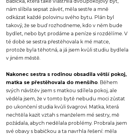
babička, která také vlastnila dvoupokojový byt,
nám slíbila sepsat závěť, měla sestře a mně
odkázat každé polovinu svého bytu. Plán byl
takový, že se buď rozhodneme, kdo v něm bude
bydlet, nebo byt prodáme a peníze si rozdělíme. V
té době se sestra přestěhovala k mé matce,
protože byla těhotná, a já jsem kvůli studiu bydlela
v jiném městě.
Nakonec sestra s rodinou obsadila větší pokoj,
matka se přestěhovala do menšího
. Během
svých návštěv jsem s matkou sdílela pokoj, ale
věděla jsem, že v tomto bytě nebudu moci zůstat
po ukončení studia kvůli švagrovi. Matka, která
nechtěla kazit vztah s manželem mé sestry, mě
požádala, abych nedělala problémy. Probrala jsem
své obavy s babičkou a ta navrhla řešení: měla