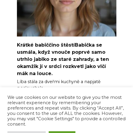
Krátké babiččino štěstíBabička se
usmála, když vnouče poprvé samo
utrhlo jablko ze staré zahrady, a ten
okamžik jí v srdci rozkvetl jako vlčí
mák na louce.
Líba stála za dveřmi kuchyně a napjatě
poslouchala
We use cookies on our website to give you the most
0
7
relevant experience by remembering your
preferences and repeat visits. By clicking “Accept All”,
you consent to the use of ALL the cookies. However,
you may visit "Cookie Settings" to provide a controlled
consent.
© 2026 Happy News Feed