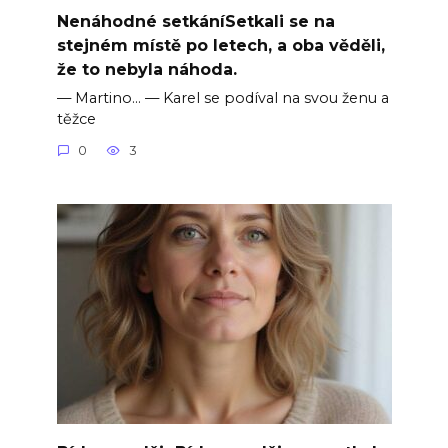
Nenáhodné setkáníSetkali se na
stejném místě po letech, a oba věděli,
že to nebyla náhoda.
— Martino… — Karel se podíval na svou ženu a
těžce
0
3