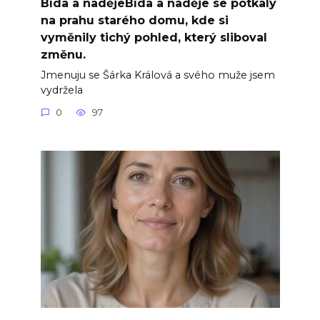
Bída a nadějeBída a naděje se potkaly
na prahu starého domu, kde si
vyměnily tichý pohled, který sliboval
změnu.
Jmenuju se Šárka Králová a svého muže jsem
vydržela
0
97