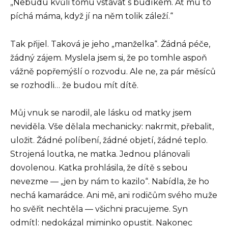
„Nebudu kvůli tomu vstávat s budíkem. Ať mu to
píchá máma, když jí na něm tolik záleží.“
Tak přijel. Taková je jeho „manželka“. Žádná péče,
žádný zájem. Myslela jsem si, že po tomhle aspoň
vážně popřemýšlí o rozvodu. Ale ne, za pár měsíců
se rozhodli… že budou mít dítě.
Můj vnuk se narodil, ale lásku od matky jsem
neviděla. Vše dělala mechanicky: nakrmit, přebalit,
uložit. Žádné políbení, žádné objetí, žádné teplo.
Strojená loutka, ne matka. Jednou plánovali
dovolenou. Katka prohlásila, že dítě s sebou
nevezme — „jen by nám to kazilo“. Nabídla, že ho
nechá kamarádce. Ani mě, ani rodičům svého muže
ho svěřit nechtěla — všichni pracujeme. Syn
odmítl: nedokázal miminko opustit. Nakonec