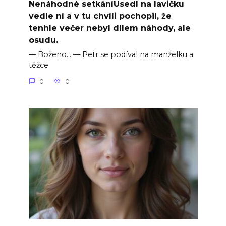
Nenáhodné setkáníUsedl na lavičku
vedle ní a v tu chvíli pochopil, že
tenhle večer nebyl dílem náhody, ale
osudu.
— Boženo… — Petr se podíval na manželku a
těžce
0
0