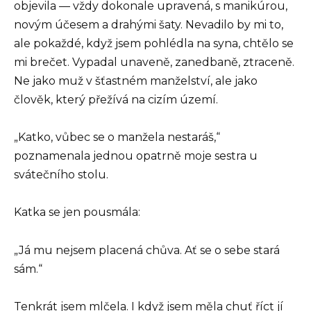
objevila — vždy dokonale upravená, s manikúrou,
novým účesem a drahými šaty. Nevadilo by mi to,
ale pokaždé, když jsem pohlédla na syna, chtělo se
mi brečet. Vypadal unaveně, zanedbaně, ztraceně.
Ne jako muž v šťastném manželství, ale jako
člověk, který přežívá na cizím území.
„Katko, vůbec se o manžela nestaráš,“
poznamenala jednou opatrně moje sestra u
svátečního stolu.
Katka se jen pousmála:
„Já mu nejsem placená chůva. Ať se o sebe stará
sám.“
Tenkrát jsem mlčela. I když jsem měla chuť říct jí