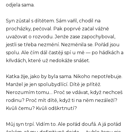
odjela sama.
Syn zůstal s dítětem. Sám vařil, chodil na
procházky, pečoval. Pak poprvé začal vážně
uvažovat o rozvodu. Jenže zase zapochyboval,
jestli se třeba nezmění. Nezměnila se. Pořád jsou
spolu. Ale čím dál častěji spí u mě — po hádkách a
křivdách, které už nedokáže snášet.
Katka žije, jako by byla sama. Nikoho nepotřebuje.
Manžel je jen spolubydlící. Dítě je přítěž.
Nerozumím tomu… Proč se vdávat, když nechceš
rodinu? Proč mít dítě, když ti na něm nezáleží?
Kvůli čemu? Kvůli odškrtnutí?
Můj syn trpí. Vidím to. Ale pořád doufá. A já pořád