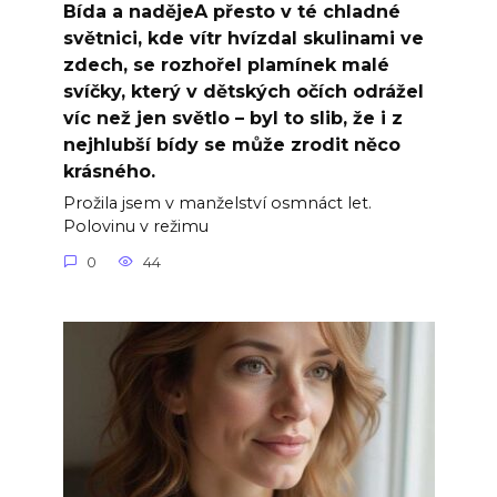
Bída a nadějeA přesto v té chladné
světnici, kde vítr hvízdal skulinami ve
zdech, se rozhořel plamínek malé
svíčky, který v dětských očích odrážel
víc než jen světlo – byl to slib, že i z
nejhlubší bídy se může zrodit něco
krásného.
Prožila jsem v manželství osmnáct let.
Polovinu v režimu
0
44