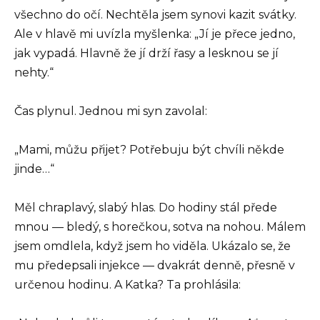
všechno do očí. Nechtěla jsem synovi kazit svátky.
Ale v hlavě mi uvízla myšlenka: „Jí je přece jedno,
jak vypadá. Hlavně že jí drží řasy a lesknou se jí
nehty.“
Čas plynul. Jednou mi syn zavolal:
„Mami, můžu přijet? Potřebuju být chvíli někde
jinde…“
Měl chraplavý, slabý hlas. Do hodiny stál přede
mnou — bledý, s horečkou, sotva na nohou. Málem
jsem omdlela, když jsem ho viděla. Ukázalo se, že
mu předepsali injekce — dvakrát denně, přesně v
určenou hodinu. A Katka? Ta prohlásila: