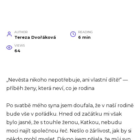
AUTHOR
READING
Tereza Dvořáková
6 min
VIEWS
64
„Nevěsta nikoho nepotřebuje, ani vlastní dítě!“ —
příběh ženy, která neví, co je rodina
Po svatbě mého syna jsem doufala, že v naší rodině
bude vše v pořádku. Hned od začátku mi však
bylo jasné, že s touhle ženou, Katkou, nebudu
moci najít společnou řeč. Nešlo o žárlivost, jak by si
někdo mohl myslet. Dávno jsem přijala, že můj syn