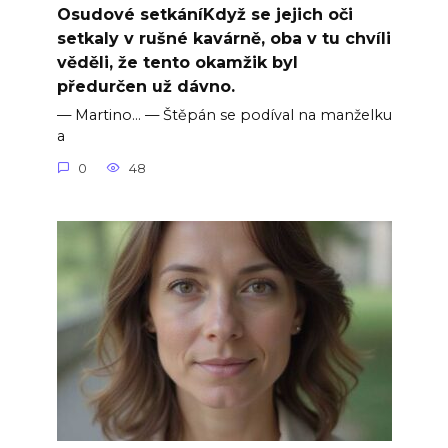
Osudové setkáníKdyž se jejich oči
setkaly v rušné kavárně, oba v tu chvíli
věděli, že tento okamžik byl
předurčen už dávno.
— Martino… — Štěpán se podíval na manželku
a
0
48