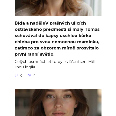
Bída a nadějeV prašných ulicích
ostravského předměstí si malý Tomáš
schovával do kapsy uschlou kůrku
chleba pro svou nemocnou maminku,
zatímco za obzorem mírně prosvítalo
první ranní světlo.
Celých osmnáct let to byl zvláštní sen. Měl
jinou logiku
0
4