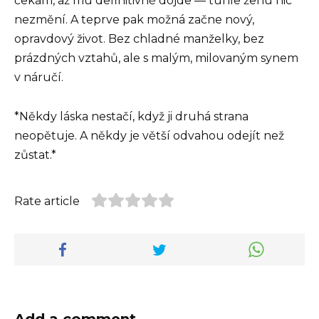
čekám, až mu definitivně dojde — tuhle ženu nic
nezmění. A teprve pak možná začne nový,
opravdový život. Bez chladné manželky, bez
prázdných vztahů, ale s malým, milovaným synem
v náručí.
*Někdy láska nestačí, když ji druhá strana
neopětuje. A někdy je větší odvahou odejít než
zůstat.*
Rate article
Add a comment