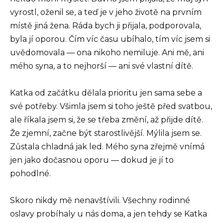
vyrostl, oženil se, a teď je v jeho životě na prvním
místě jiná žena. Ráda bych ji přijala, podporovala,
byla jí oporou. Čím víc času ubíhalo, tím víc jsem si
uvědomovala — ona nikoho nemiluje. Ani mě, ani
mého syna, a to nejhorší — ani své vlastní dítě.
Katka od začátku dělala prioritu jen sama sebe a
své potřeby. Všimla jsem si toho ještě před svatbou,
ale říkala jsem si, že se třeba změní, až přijde dítě.
Že zjemní, začne být starostlivější. Mýlila jsem se.
Zůstala chladná jak led. Mého syna zřejmě vnímá
jen jako dočasnou oporu — dokud je jí to
pohodlné.
Skoro nikdy mě nenavštívili. Všechny rodinné
oslavy probíhaly u nás doma, a jen tehdy se Katka