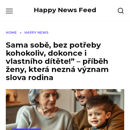
Skip
Happy News Feed
to
content
HOME
»
HAPPY NEWS
Sama sobě, bez potřeby
kohokoliv, dokonce i
vlastního dítěte!” – příběh
ženy, která nezná význam
slova rodina