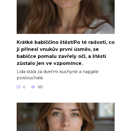
Krátké babiččino štěstíPo té radosti, co
jí přinesl vnukův první úsměv, se
babičce pomalu zavřely oči, a štěstí
zůstalo jen ve vzpomínce.
Lída stála za dveřmi kuchyně a napjatě
poslouchala
0
181