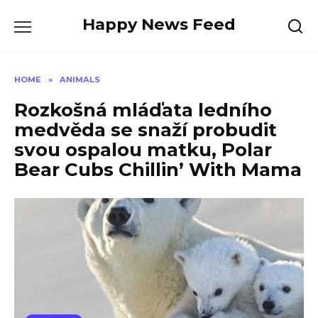
Skip
Happy News Feed
to
content
HOME
»
ANIMALS
Rozkošná mláďata ledního
medvěda se snaží probudit
svou ospalou matku, Polar
Bear Cubs Chillin’ With Mama