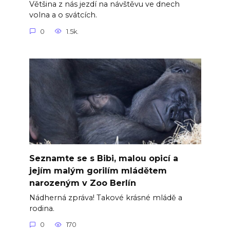
Většina z nás jezdí na návštěvu ve dnech
volna a o svátcích.
0
1.5k.
Seznamte se s Bibi, malou opicí a
jejím malým gorilím mládětem
narozeným v Zoo Berlín
Nádherná zpráva! Takové krásné mládě a
rodina.
0
170