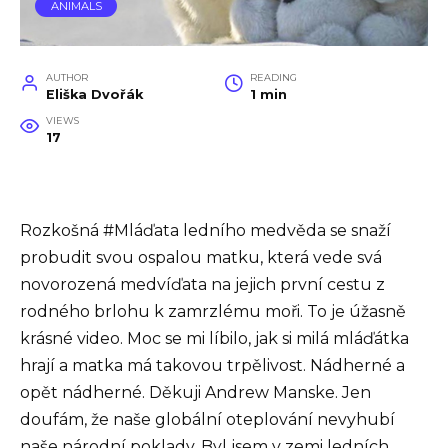
ANIMALS
AUTHOR
READING
Eliška Dvořák
1 min
VIEWS
17
Rozkošná #Mláďata ledního medvěda se snaží
probudit svou ospalou matku, která vede svá
novorozená medvíďata na jejich první cestu z
rodného brlohu k zamrzlému moři. To je úžasně
krásné video. Moc se mi líbilo, jak si milá mláďátka
hrají a matka má takovou trpělivost. Nádherné a
opět nádherné. Děkuji Andrew Manske. Jen
doufám, že naše globální oteplování nevyhubí
naše národní poklady. Byl jsem v zemi ledních