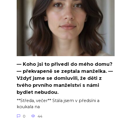
— Koho jsi to přivedl do mého domu?
— překvapeně se zeptala manželka. —
Vždyť jsme se domluvili, že děti z
tvého prvního manželství s námi
bydlet nebudou.
**Středa, večer** Stála jsem v předsíni a
koukala na
0
44