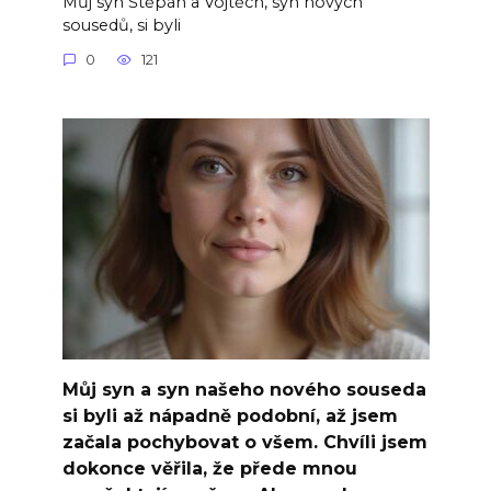
Můj syn Štěpán a Vojtěch, syn nových
sousedů, si byli
0
121
Můj syn a syn našeho nového souseda
si byli až nápadně podobní, až jsem
začala pochybovat o všem. Chvíli jsem
dokonce věřila, že přede mnou