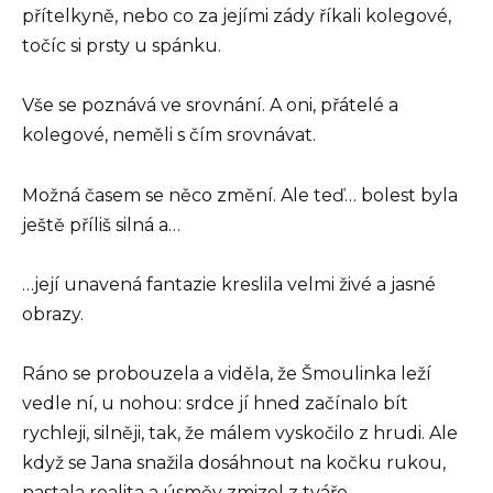
přítelkyně, nebo co za jejími zády říkali kolegové,
točíc si prsty u spánku.
Vše se poznává ve srovnání. A oni, přátelé a
kolegové, neměli s čím srovnávat.
Možná časem se něco změní. Ale teď… bolest byla
ještě příliš silná a…
…její unavená fantazie kreslila velmi živé a jasné
obrazy.
Ráno se probouzela a viděla, že Šmoulinka leží
vedle ní, u nohou: srdce jí hned začínalo bít
rychleji, silněji, tak, že málem vyskočilo z hrudi. Ale
když se Jana snažila dosáhnout na kočku rukou,
nastala realita a úsměv zmizel z tváře.