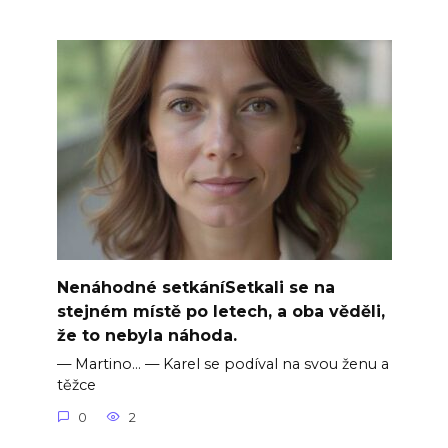
Nenáhodné setkáníSetkali se na
stejném místě po letech, a oba věděli,
že to nebyla náhoda.
— Martino… — Karel se podíval na svou ženu a
těžce
0
2