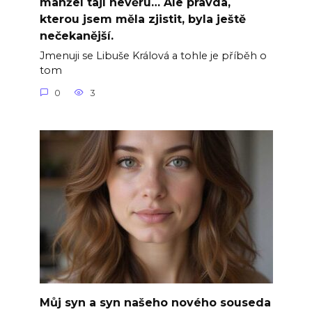
manžel tají nevěru… Ale pravda,
kterou jsem měla zjistit, byla ještě
nečekanější.
Jmenuji se Libuše Králová a tohle je příběh o
tom
0
3
Můj syn a syn našeho nového souseda