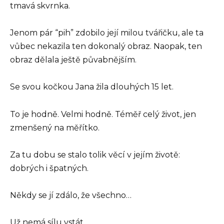
tmavá skvrnka.
Jenom pár “pih” zdobilo její milou tvářičku, ale ta
vůbec nekazila ten dokonalý obraz. Naopak, ten
obraz dělala ještě půvabnějším.
Se svou kočkou Jana žila dlouhých 15 let.
To je hodně. Velmi hodně. Téměř celý život, jen
zmenšený na měřítko.
Za tu dobu se stalo tolik věcí v jejím životě:
dobrých i špatných.
Někdy se jí zdálo, že všechno…
Už nemá sílu vstát.