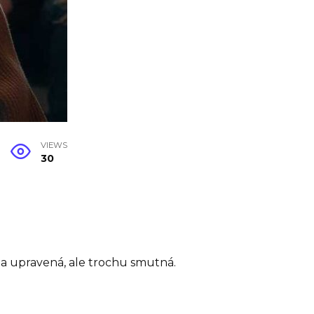
VIEWS
30
ná a upravená, ale trochu smutná.