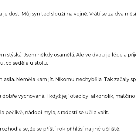
a je dost. Můj syn teď slouží na vojně. Vrátí se za dva mě
něm stýská. Jsem někdy osamělá. Ale ve dvou je lépe a př
u, co seděla u stolu.
hlasila. Neměla kam jít. Nikomu nechyběla. Tak začaly sp
 a dobře vychovaná. I když její otec byl alkoholik, matčino
a pečlivě, nádobí myla, s radostí se učila vařit.
hodla se, že se příští rok přihlásí na jiné učiliště.