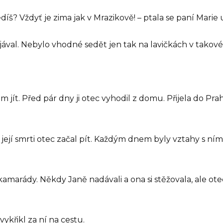
díš? Vždyť je zima jak v Mrazikově! – ptala se paní Marie 
jával. Nebylo vhodné sedět jen tak na lavičkách v takov
jít. Před pár dny ji otec vyhodil z domu. Přijela do Pr
její smrti otec začal pít. Každým dnem byly vztahy s ním 
amarády. Někdy Janě nadávali a ona si stěžovala, ale otec
ykřikl za ní na cestu.