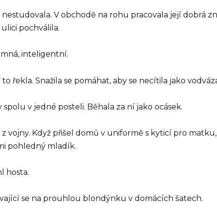
ž nestudovala. V obchodě na rohu pracovala její dobrá zn
lici pochválila.
romná, inteligentní.
 to řekla. Snažila se pomáhat, aby se necítila jako vodváz
 spolu v jedné posteli. Běhala za ní jako ocásek.
 z vojny. Když přišel domů v uniformě s kyticí pro matku,
elmi pohledný mladík.
l hosta.
 dívající se na prouhlou blondýnku v domácích šatech.