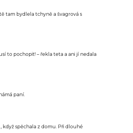
ještě tam bydlela tchyně a švagrová s
í to pochopit! – řekla teta a ani jí nedala
známá paní.
, když spěchala z domu. Při dlouhé