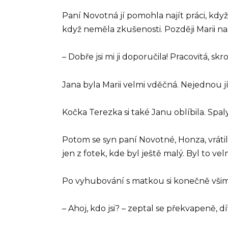
Paní Novotná jí pomohla najít práci, kdy
když neměla zkušenosti. Později Marii na u
– Dobře jsi mi ji doporučila! Pracovitá, sk
Jana byla Marii velmi vděčná. Nejednou jí
Kočka Terezka si také Janu oblíbila. Spaly
Potom se syn paní Novotné, Honza, vrátil
jen z fotek, kde byl ještě malý. Byl to v
Po vyhubování s matkou si konečně všim
– Ahoj, kdo jsi? – zeptal se překvapeně,