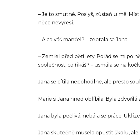
– Je to smutné. Poslyš, zůstaň u mě. Míst
něco nevyřeší.
– A co váš manžel? – zeptala se Jana.
– Zemřel před pěti lety. Pořád se mi po 
společnost, co říkáš? – usmála se na kočk
Jana se cítila nepohodlně, ale přesto sou
Marie si Jana hned oblíbila. Byla zdvořilá
Jana byla pečlivá, nebála se práce. Uklízel
Jana skutečně musela opustit školu, ale roz