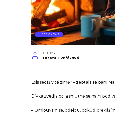
HAPPY NEWS
AUTHOR
Tereza Dvořáková
Lois sedíš v té zimě? – zeptala se paní 
Dívka zvedla oči a smutně se na ni podíva
– Omlouvám se, odejdu, pokud překážím! –