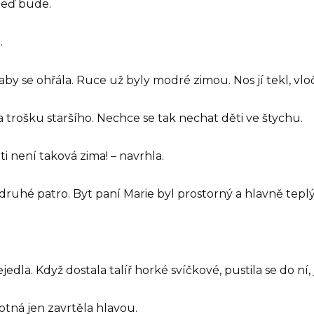
 teď bude.
.
y se ohřála. Ruce už byly modré zimou. Nos jí tekl, vločk
a trošku staršího. Nechce se tak nechat děti ve štychu.
ti není taková zima! – navrhla.
 druhé patro. Byt paní Marie byl prostorný a hlavně teplý
jedla. Když dostala talíř horké svíčkové, pustila se do ní,
votná jen zavrtěla hlavou.