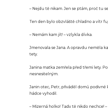
– Nejdu tě nikam. Jen se ptám, proč tu se
Ten den bylo obzvláště chladno a vítr fu
– Nemám kam jít! – vzlykla dívka.
Jmenovala se Jana. A opravdu neměla kam 
tety.
Janina matka zemřela před třemi lety. Po 
nesnesitelným.
Janin otec, Petr, přiváděl domů podivné k
hádce vyhodil.
– Mizerná holko! Tady tě nikdo nechce! – v