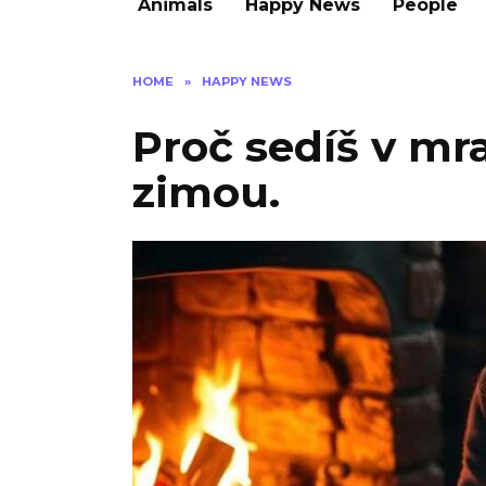
Animals
Happy News
People
HOME
»
HAPPY NEWS
Proč sedíš v mr
zimou.