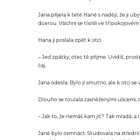
Jana přijela k tetě Haně s nadějí, že ji ub
dcerou. Všichni se tísnili ve třípokojovém
Hana ji poslala zpět k otci.
– Jeď zpátky, otec tě přijme. Uvidíš, prost
čaj.
Jana odešla. Bylo jí smutno, ale k otci se
Dlouho se toulala zasněženými ulicemi, 
– Jak to, že nemáš kam jít? Tak mladá, a 
Janě bylo osmnáct. Studovala na střední