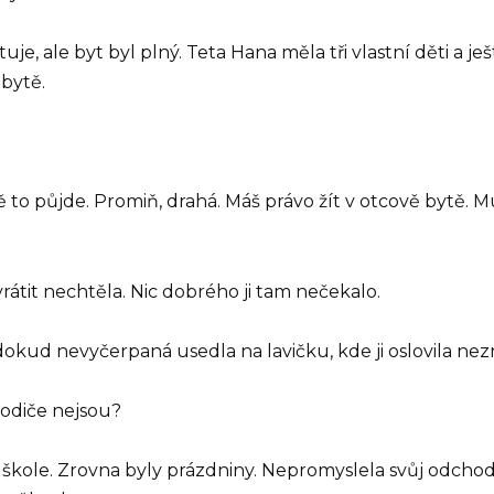
ytuje, ale byt byl plný. Teta Hana měla tři vlastní děti a 
 bytě.
ě to půjde. Promiň, drahá. Máš právo žít v otcově bytě. Mus
 vrátit nechtěla. Nic dobrého ji tam nečekalo.
dokud nevyčerpaná usedla na lavičku, kde ji oslovila ne
rodiče nejsou?
 škole. Zrovna byly prázdniny. Nepromyslela svůj odchod