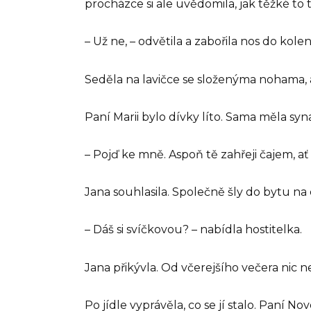
procházce si ale uvědomila, jak těžké to
– Už ne, – odvětila a zabořila nos do kolen
Seděla na lavičce se složenýma nohama, ab
Paní Marii bylo dívky líto. Sama měla syn
– Pojď ke mně. Aspoň tě zahřeji čajem, ať 
Jana souhlasila. Společně šly do bytu na
– Dáš si svíčkovou? – nabídla hostitelka.
Jana přikývla. Od včerejšího večera nic ne
Po jídle vyprávěla, co se jí stalo. Paní No