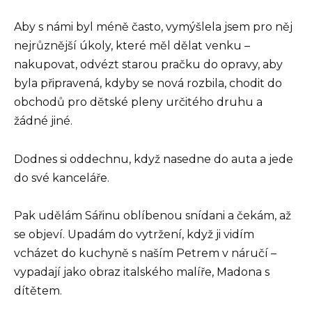
Aby s námi byl méně často, vymýšlela jsem pro něj
nejrůznější úkoly, které měl dělat venku –
nakupovat, odvézt starou pračku do opravy, aby
byla připravená, kdyby se nová rozbila, chodit do
obchodů pro dětské pleny určitého druhu a
žádné jiné.
Dodnes si oddechnu, když nasedne do auta a jede
do své kanceláře.
Pak udělám Sářinu oblíbenou snídani a čekám, až
se objeví. Upadám do vytržení, když ji vidím
vcházet do kuchyně s naším Petrem v náručí –
vypadají jako obraz italského malíře, Madona s
dítětem.