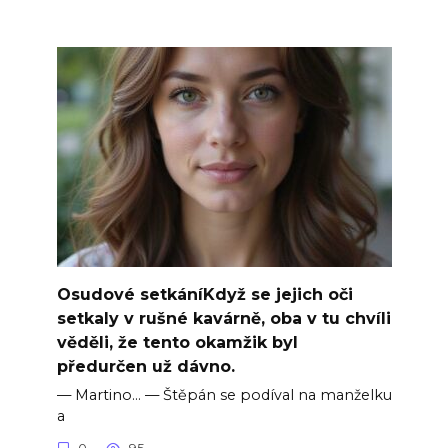
Osudové setkáníKdyž se jejich oči
setkaly v rušné kavárně, oba v tu chvíli
věděli, že tento okamžik byl
předurčen už dávno.
— Martino… — Štěpán se podíval na manželku
a