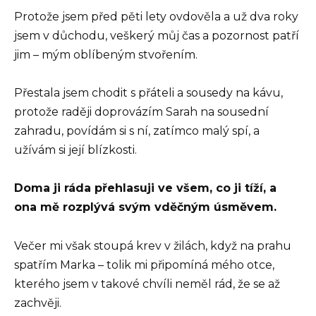
Protože jsem před pěti lety ovdověla a už dva roky
jsem v důchodu, veškerý můj čas a pozornost patří
jim – mým oblíbeným stvořením.
Přestala jsem chodit s přáteli a sousedy na kávu,
protože raději doprovázím Sarah na sousední
zahradu, povídám si s ní, zatímco malý spí, a
užívám si její blízkosti.
Doma ji ráda přehlasuji ve všem, co ji tíží, a
ona mě rozplývá svým vděčným úsměvem.
Večer mi však stoupá krev v žilách, když na prahu
spatřím Marka – tolik mi připomíná mého otce,
kterého jsem v takové chvíli neměl rád, že se až
zachvěji.