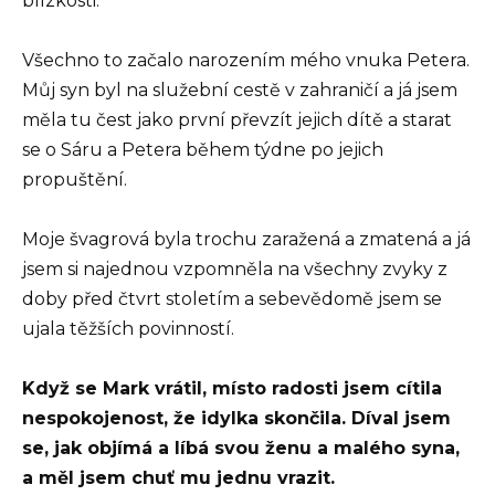
blízkosti.
Všechno to začalo narozením mého vnuka Petera.
Můj syn byl na služební cestě v zahraničí a já jsem
měla tu čest jako první převzít jejich dítě a starat
se o Sáru a Petera během týdne po jejich
propuštění.
Moje švagrová byla trochu zaražená a zmatená a já
jsem si najednou vzpomněla na všechny zvyky z
doby před čtvrt stoletím a sebevědomě jsem se
ujala těžších povinností.
Když se Mark vrátil, místo radosti jsem cítila
nespokojenost, že idylka skončila. Díval jsem
se, jak objímá a líbá svou ženu a malého syna,
a měl jsem chuť mu jednu vrazit.