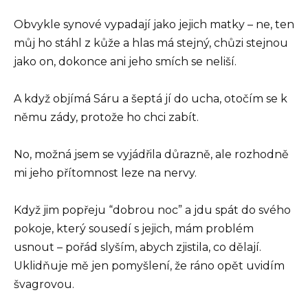
Obvykle synové vypadají jako jejich matky – ne, ten
můj ho stáhl z kůže a hlas má stejný, chůzi stejnou
jako on, dokonce ani jeho smích se neliší.
A když objímá Sáru a šeptá jí do ucha, otočím se k
němu zády, protože ho chci zabít.
No, možná jsem se vyjádřila důrazně, ale rozhodně
mi jeho přítomnost leze na nervy.
Když jim popřeju “dobrou noc” a jdu spát do svého
pokoje, který sousedí s jejich, mám problém
usnout – pořád slyším, abych zjistila, co dělají.
Uklidňuje mě jen pomyšlení, že ráno opět uvidím
švagrovou.