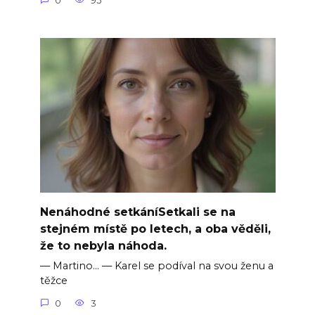
0
95
Nenáhodné setkáníSetkali se na
stejném místě po letech, a oba věděli,
že to nebyla náhoda.
— Martino… — Karel se podíval na svou ženu a
těžce
0
3