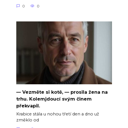
0
0
— Vezměte si kotě, — prosila žena na
trhu. Kolemjdoucí svým činem
překvapil.
Krabice stála u nohou třetí den a dno už
změklo od