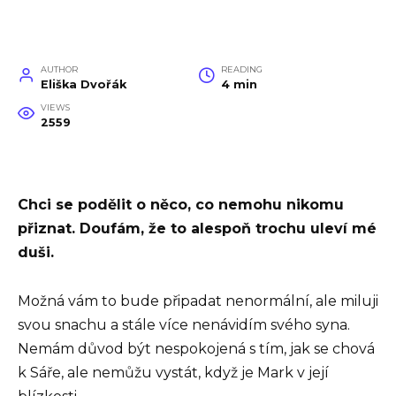
AUTHOR
READING
Eliška Dvořák
4 min
VIEWS
2559
Chci se podělit o něco, co nemohu nikomu
přiznat. Doufám, že to alespoň trochu uleví mé
duši.
Možná vám to bude připadat nenormální, ale miluji
svou snachu a stále více nenávidím svého syna.
Nemám důvod být nespokojená s tím, jak se chová
k Sáře, ale nemůžu vystát, když je Mark v její