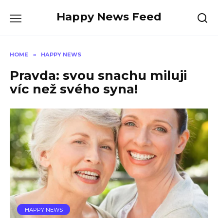
Skip
Happy News Feed
to
content
HOME
»
HAPPY NEWS
Pravda: svou snachu miluji
víc než svého syna!
HAPPY NEWS