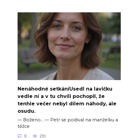
Nenáhodné setkáníUsedl na lavičku
vedle ní a v tu chvíli pochopil, že
tenhle večer nebyl dílem náhody, ale
osudu.
— Boženo… — Petr se podíval na manželku a
těžce
0
210