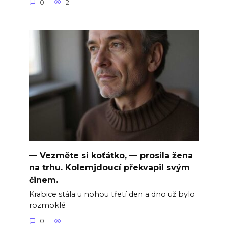
0
2
— Vezměte si koťátko, — prosila žena
na trhu. Kolemjdoucí překvapil svým
činem.
Krabice stála u nohou třetí den a dno už bylo
rozmoklé
0
1