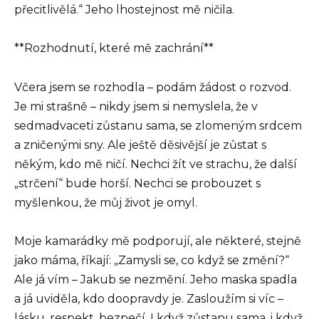
přecitlivělá.“ Jeho lhostejnost mě ničila.
**Rozhodnutí, které mě zachrání**
Včera jsem se rozhodla – podám žádost o rozvod.
Je mi strašně – nikdy jsem si nemyslela, že v
sedmadvaceti zůstanu sama, se zlomeným srdcem
a zničenými sny. Ale ještě děsivější je zůstat s
někým, kdo mě ničí. Nechci žít ve strachu, že další
„strčení“ bude horší. Nechci se probouzet s
myšlenkou, že můj život je omyl.
Moje kamarádky mě podporují, ale některé, stejně
jako máma, říkají: „Zamysli se, co když se změní?“
Ale já vím – Jakub se nezmění. Jeho maska spadla
a já uviděla, kdo doopravdy je. Zasloužím si víc –
lásku, respekt, bezpečí. I když zůstanu sama, i když