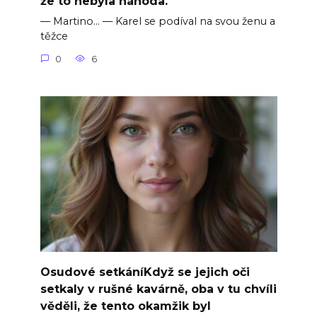
že to nebyla náhoda.
— Martino… — Karel se podíval na svou ženu a
těžce
0
6
Osudové setkáníKdyž se jejich oči
setkaly v rušné kavárně, oba v tu chvíli
věděli, že tento okamžik byl