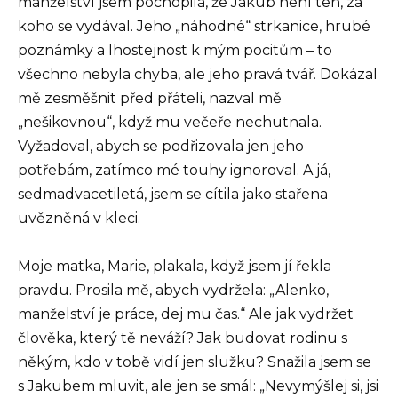
manželství jsem pochopila, že Jakub není ten, za
koho se vydával. Jeho „náhodné“ strkanice, hrubé
poznámky a lhostejnost k mým pocitům – to
všechno nebyla chyba, ale jeho pravá tvář. Dokázal
mě zesměšnit před přáteli, nazval mě
„nešikovnou“, když mu večeře nechutnala.
Vyžadoval, abych se podřizovala jen jeho
potřebám, zatímco mé touhy ignoroval. A já,
sedmadvacetiletá, jsem se cítila jako stařena
uvězněná v kleci.
Moje matka, Marie, plakala, když jsem jí řekla
pravdu. Prosila mě, abych vydržela: „Alenko,
manželství je práce, dej mu čas.“ Ale jak vydržet
člověka, který tě neváží? Jak budovat rodinu s
někým, kdo v tobě vidí jen služku? Snažila jsem se
s Jakubem mluvit, ale jen se smál: „Nevymýšlej si, jsi