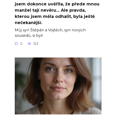
jsem dokonce uvěřila, že přede mnou
manžel tají nevěru… Ale pravda,
kterou jsem měla odhalit, byla ještě
nečekanější.
Můj syn Štěpán a Vojtěch, syn nových
sousedů, si byli
0
123