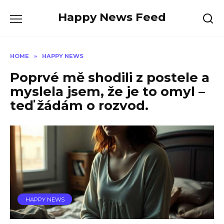
Skip
Happy News Feed
to
content
HOME
»
HAPPY NEWS
Poprvé mě shodili z postele a
myslela jsem, že je to omyl –
teď žádám o rozvod.
HAPPY NEWS