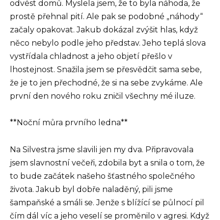
odvést domů. Myslela jsem, že to byla náhoda, že
prostě přehnal pití. Ale pak se podobné „náhody“
začaly opakovat. Jakub dokázal zvýšit hlas, když
něco nebylo podle jeho představ. Jeho teplá slova
vystřídala chladnost a jeho objetí přešlo v
lhostejnost. Snažila jsem se přesvědčit sama sebe,
že je to jen přechodné, že si na sebe zvykáme. Ale
první den nového roku zničil všechny mé iluze.
**Noční můra prvního ledna**
Na Silvestra jsme slavili jen my dva. Připravovala
jsem slavnostní večeři, zdobila byt a snila o tom, že
to bude začátek našeho šťastného společného
života. Jakub byl dobře naladěný, pili jsme
šampaňské a smáli se. Jenže s blížící se půlnocí pil
čím dál víc a jeho veselí se proměnilo v agresi. Když