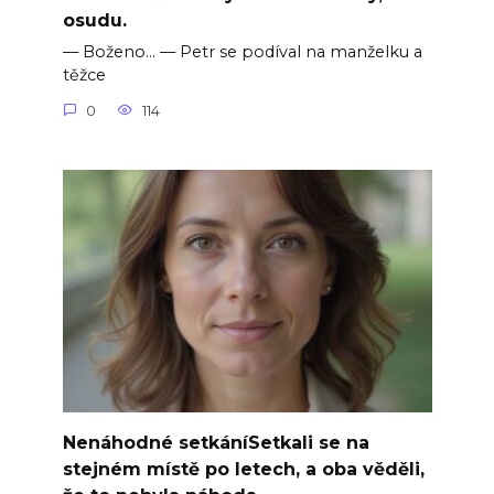
osudu.
— Boženo… — Petr se podíval na manželku a
těžce
0
114
Nenáhodné setkáníSetkali se na
stejném místě po letech, a oba věděli,