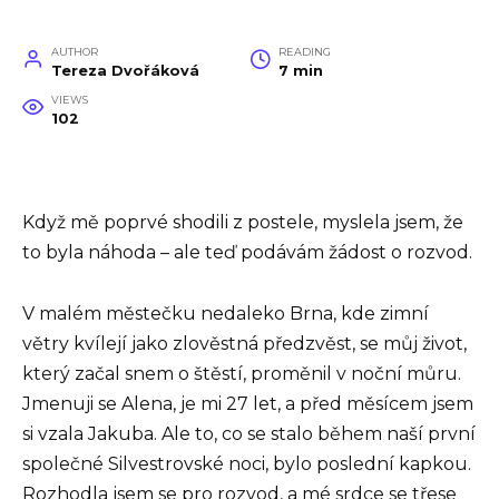
AUTHOR
READING
Tereza Dvořáková
7 min
VIEWS
102
Když mě poprvé shodili z postele, myslela jsem, že
to byla náhoda – ale teď podávám žádost o rozvod.
V malém městečku nedaleko Brna, kde zimní
větry kvílejí jako zlověstná předzvěst, se můj život,
který začal snem o štěstí, proměnil v noční můru.
Jmenuji se Alena, je mi 27 let, a před měsícem jsem
si vzala Jakuba. Ale to, co se stalo během naší první
společné Silvestrovské noci, bylo poslední kapkou.
Rozhodla jsem se pro rozvod, a mé srdce se třese