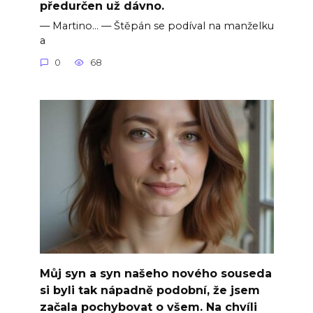
předurčen už dávno.
— Martino… — Štěpán se podíval na manželku
a
0
68
Můj syn a syn našeho nového souseda
si byli tak nápadně podobní, že jsem
začala pochybovat o všem. Na chvíli