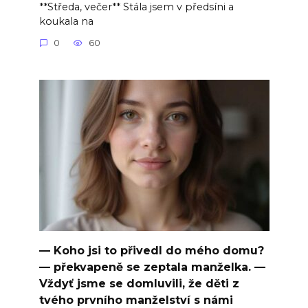
**Středa, večer** Stála jsem v předsíni a
koukala na
0
60
— Koho jsi to přivedl do mého domu?
— překvapeně se zeptala manželka. —
Vždyť jsme se domluvili, že děti z
tvého prvního manželství s námi