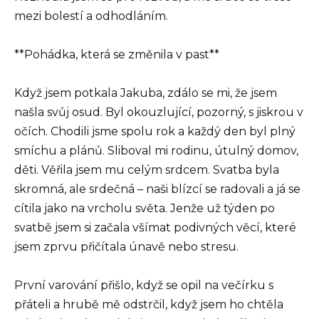
mezi bolestí a odhodláním.
**Pohádka, která se změnila v past**
Když jsem potkala Jakuba, zdálo se mi, že jsem
našla svůj osud. Byl okouzlující, pozorný, s jiskrou v
očích. Chodili jsme spolu rok a každý den byl plný
smíchu a plánů. Sliboval mi rodinu, útulný domov,
děti. Věřila jsem mu celým srdcem. Svatba byla
skromná, ale srdečná – naši blízcí se radovali a já se
cítila jako na vrcholu světa. Jenže už týden po
svatbě jsem si začala všímat podivných věcí, které
jsem zprvu přičítala únavě nebo stresu.
První varování přišlo, když se opil na večírku s
přáteli a hrubě mě odstrčil, když jsem ho chtěla