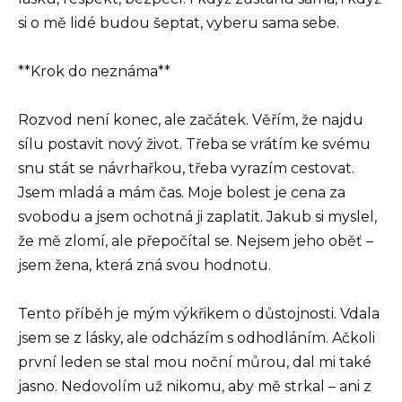
si o mě lidé budou šeptat, vyberu sama sebe.
**Krok do neznáma**
Rozvod není konec, ale začátek. Věřím, že najdu
sílu postavit nový život. Třeba se vrátím ke svému
snu stát se návrhařkou, třeba vyrazím cestovat.
Jsem mladá a mám čas. Moje bolest je cena za
svobodu a jsem ochotná ji zaplatit. Jakub si myslel,
že mě zlomí, ale přepočítal se. Nejsem jeho oběť –
jsem žena, která zná svou hodnotu.
Tento příběh je mým výkřikem o důstojnosti. Vdala
jsem se z lásky, ale odcházím s odhodláním. Ačkoli
první leden se stal mou noční můrou, dal mi také
jasno. Nedovolím už nikomu, aby mě strkal – ani z