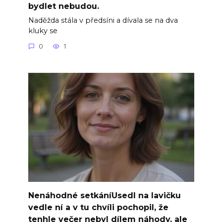
bydlet nebudou.
Naděžda stála v předsíni a dívala se na dva
kluky se
0
1
Nenáhodné setkáníUsedl na lavičku
vedle ní a v tu chvíli pochopil, že
tenhle večer nebyl dílem náhody, ale