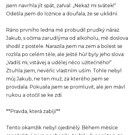
jsem navrhla jít spát, zařval: „Nekaž mi svátek!“
Odešla jsem do ložnice a doufala, že se uklidní.
Ráno prvního ledna mě probudil prudký náraz.
Jakub, s očima zarudlýma od alkoholu, mě doslova
shodil z postele. Narazila jsem na zem a bolest se
rozlila po celém těle, ale ještě hůř byly jeho slova:
„Vadíš mi, vstávej a udělej něco užitečného!“
Ztuhla jsem, nevěříc vlastním uším. Tohle nebyl
můj Jakub, ne ten muž, za kterého jsem se
provdala. Pokusila jsem se promluvit, ale jen mávl
rukou a otočil se ke zdi.
**Pravda, která zabíjí**
Tento okamžik nebyl ojedinělý. Během měsíce