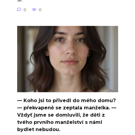
se
0
0
— Koho jsi to přivedl do mého domu?
— překvapeně se zeptala manželka. —
Vždyť jsme se domluvili, že děti z
tvého prvního manželství s námi
bydlet nebudou.