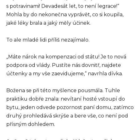
s potravinami! Devadesát let, to není legrace!“
Mohla by do nekonečna vyprávět, co si koupila,
jaké léky brala a jaký měly účinek.
To ale mladé lidi příliš nezajímalo.
„Máte nárok na kompenzaci od státu! Je to nová
podpora od vlády. Pustíte nás dovnitř, najdete
účtenky a my vše zaevidujeme,“ navrhla dívka.
Božena se při této myšlence pousmála. Tuhle
praktiku dobře znala: nevítaní hosté vstoupí do
bytu, jeden odvede pozornost paní domu, zatímco
druhý prohledává skrýše a bere vše, co není pod
přísným dohledem.