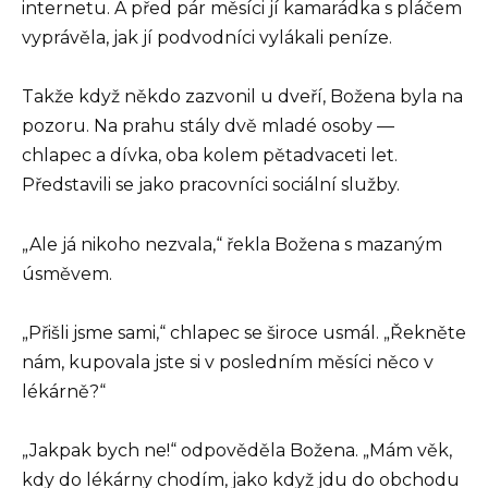
internetu. A před pár měsíci jí kamarádka s pláčem
vyprávěla, jak jí podvodníci vylákali peníze.
Takže když někdo zazvonil u dveří, Božena byla na
pozoru. Na prahu stály dvě mladé osoby —
chlapec a dívka, oba kolem pětadvaceti let.
Představili se jako pracovníci sociální služby.
„Ale já nikoho nezvala,“ řekla Božena s mazaným
úsměvem.
„Přišli jsme sami,“ chlapec se široce usmál. „Řekněte
nám, kupovala jste si v posledním měsíci něco v
lékárně?“
„Jakpak bych ne!“ odpověděla Božena. „Mám věk,
kdy do lékárny chodím, jako když jdu do obchodu