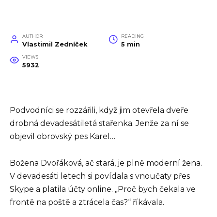
AUTHOR
READING
Vlastimil Zedníček
5 min
VIEWS
5932
Podvodníci se rozzářili, když jim otevřela dveře
drobná devadesátiletá stařenka. Jenže za ní se
objevil obrovský pes Karel…
Božena Dvořáková, ač stará, je plně moderní žena.
V devadesáti letech si povídala s vnoučaty přes
Skype a platila účty online. „Proč bych čekala ve
frontě na poště a ztrácela čas?“ říkávala.