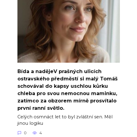
Bída a nadějeV prašných ulicích
ostravského předměstí si malý Tomáš
schovával do kapsy uschlou kůrku
chleba pro svou nemocnou maminku,
zatímco za obzorem mírně prosvítalo
první ranní světlo.
Celých osmnáct let to byl zvláštní sen. Měl
jinou logiku
0
4