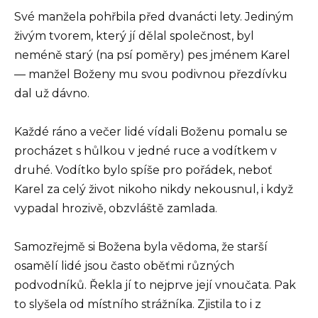
Své manžela pohřbila před dvanácti lety. Jediným
živým tvorem, který jí dělal společnost, byl
neméně starý (na psí poměry) pes jménem Karel
— manžel Boženy mu svou podivnou přezdívku
dal už dávno.
Každé ráno a večer lidé vídali Boženu pomalu se
procházet s hůlkou v jedné ruce a vodítkem v
druhé. Vodítko bylo spíše pro pořádek, neboť
Karel za celý život nikoho nikdy nekousnul, i když
vypadal hrozivě, obzvláště zamlada.
Samozřejmě si Božena byla vědoma, že starší
osamělí lidé jsou často oběťmi různých
podvodníků. Řekla jí to nejprve její vnoučata. Pak
to slyšela od místního strážníka. Zjistila to i z