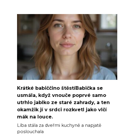
Krátké babiččino štěstíBabička se
usmála, když vnouče poprvé samo
utrhlo jablko ze staré zahrady, a ten
okamžik jí v srdci rozkvetl jako vlčí
mák na louce.
Líba stála za dveřmi kuchyně a napjatě
poslouchala