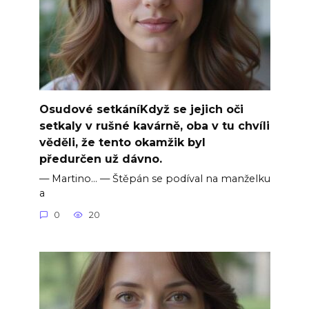
Osudové setkáníKdyž se jejich oči
setkaly v rušné kavárně, oba v tu chvíli
věděli, že tento okamžik byl
předurčen už dávno.
— Martino… — Štěpán se podíval na manželku
a
0
20