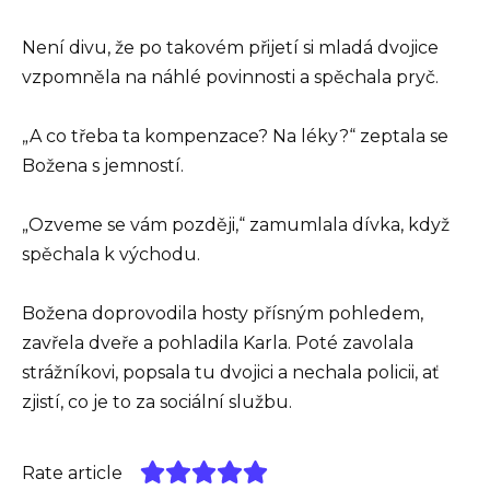
Není divu, že po takovém přijetí si mladá dvojice
vzpomněla na náhlé povinnosti a spěchala pryč.
„A co třeba ta kompenzace? Na léky?“ zeptala se
Božena s jemností.
„Ozveme se vám později,“ zamumlala dívka, když
spěchala k východu.
Božena doprovodila hosty přísným pohledem,
zavřela dveře a pohladila Karla. Poté zavolala
strážníkovi, popsala tu dvojici a nechala policii, ať
zjistí, co je to za sociální službu.
Rate article