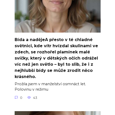
Bída a nadějeA přesto v té chladné
světnici, kde vítr hvízdal skulinami ve
zdech, se rozhořel plamínek malé
svíčky, který v dětských očích odrážel
víc než jen světlo – byl to slib, že i z
nejhlubší bídy se může zrodit něco
krásného.
Prožila jsem v manželství osmnáct let.
Polovinu v režimu
0
43