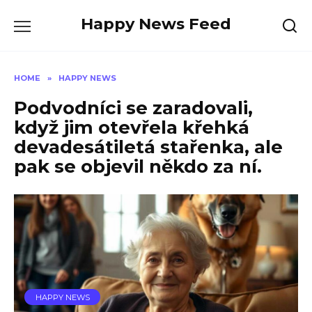
Skip
Happy News Feed
to
content
HOME
»
HAPPY NEWS
Podvodníci se zaradovali,
když jim otevřela křehká
devadesátiletá stařenka, ale
pak se objevil někdo za ní.
HAPPY NEWS