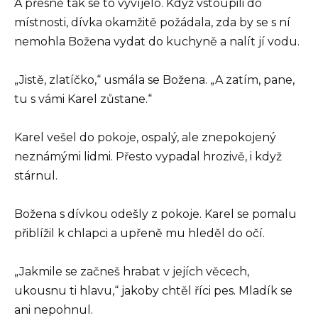
A přesně tak se to vyvíjelo. Když vstoupili do
místnosti, dívka okamžitě požádala, zda by se s ní
nemohla Božena vydat do kuchyně a nalít jí vodu.
„Jistě, zlatíčko,“ usmála se Božena. „A zatím, pane,
tu s vámi Karel zůstane.“
Karel vešel do pokoje, ospalý, ale znepokojený
neznámými lidmi. Přesto vypadal hrozivě, i když
stárnul.
Božena s dívkou odešly z pokoje. Karel se pomalu
přiblížil k chlapci a upřeně mu hleděl do očí.
„Jakmile se začneš hrabat v jejích věcech,
ukousnu ti hlavu,“ jakoby chtěl říci pes. Mladík se
ani nepohnul.