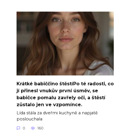
Krátké babiččino štěstíPo té radosti, co
jí přinesl vnukův první úsměv, se
babičce pomalu zavřely oči, a štěstí
zůstalo jen ve vzpomínce.
Lída stála za dveřmi kuchyně a napjatě
poslouchala
0
160