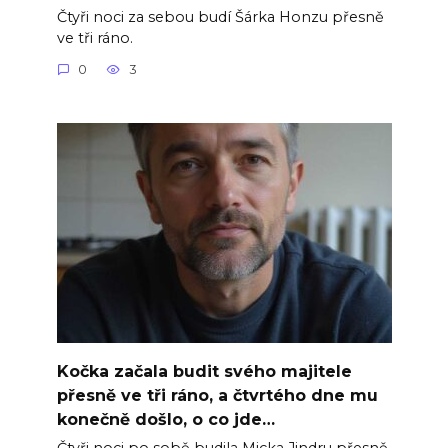
Čtyři noci za sebou budí Šárka Honzu přesně
ve tři ráno.
0
3
Kočka začala budit svého majitele
přesně ve tři ráno, a čtvrtého dne mu
konečně došlo, o co jde…
Čtyři noci po sobě budila Micka Jindru přesně