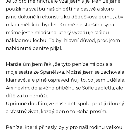
Je to pro mě hřích, ale vzal jsem si je! Peníze jsme
použili na svatbu našich dětí na pastvě a skoro
jsme dokončili rekonstrukci dědečkova domu, aby
mladí měli kde bydlet. Kromě nejstaršího syna
máme ještě mladšího, který vyžaduje stálou
nákladnou léčbu. To byl hlavní důvod, proč jsem
nabídnuté peníze přijal.
Manželům jsem řekl, že tyto peníze mi poslala
moje sestra ze Španělska. Možná jsem se zachovala
klamavě, ale plně ospravedlňuji to, co jsem udělala.
Ani nevím, do jakého příběhu se Sofie zapletla, ale
dítě za to nemůže.
Upřímně doufám, že naše děti spolu prožijí dlouhý
a šťastný život, každý den o to Boha prosím.
Peníze, které přinesly, byly pro naši rodinu velkou