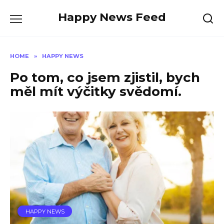
Skip
Happy News Feed
to
content
HOME
»
HAPPY NEWS
Po tom, co jsem zjistil, bych
měl mít výčitky svědomí.
HAPPY NEWS