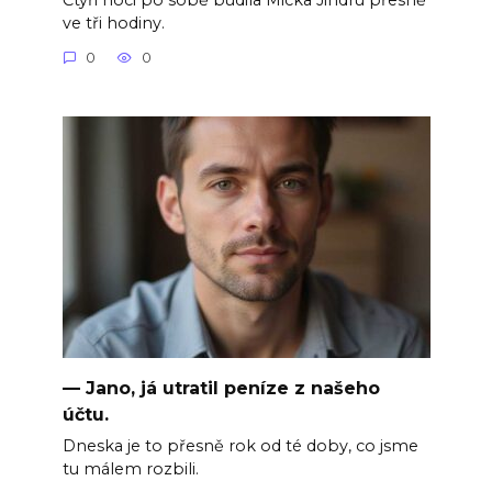
ve tři hodiny.
0
0
— Jano, já utratil peníze z našeho
účtu.
Dneska je to přesně rok od té doby, co jsme
tu málem rozbili.