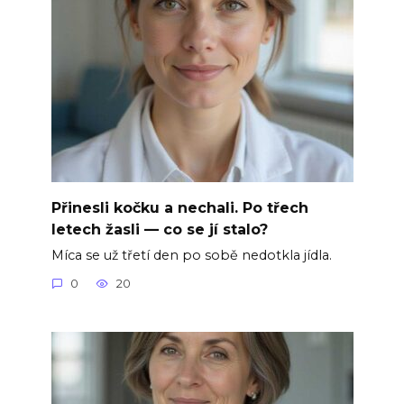
Přinesli kočku a nechali. Po třech
letech žasli — co se jí stalo?
Míca se už třetí den po sobě nedotkla jídla.
0
20