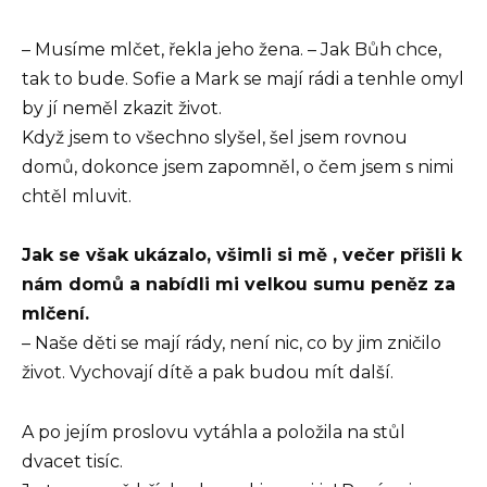
– Musíme mlčet, řekla jeho žena. – Jak Bůh chce,
tak to bude. Sofie a Mark se mají rádi a tenhle omyl
by jí neměl zkazit život.
Když jsem to všechno slyšel, šel jsem rovnou
domů, dokonce jsem zapomněl, o čem jsem s nimi
chtěl mluvit.
Jak se však ukázalo, všimli si mě , večer přišli k
nám domů a nabídli mi velkou sumu peněz za
mlčení.
– Naše děti se mají rády, není nic, co by jim zničilo
život. Vychovají dítě a pak budou mít další.
A po jejím proslovu vytáhla a položila na stůl
dvacet tisíc.