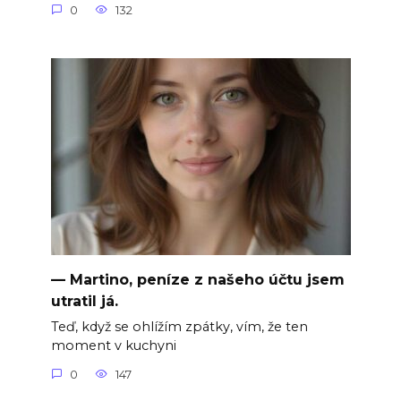
0
132
— Martino, peníze z našeho účtu jsem
utratil já.
Teď, když se ohlížím zpátky, vím, že ten
moment v kuchyni
0
147