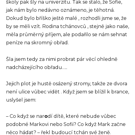
školy pak šly na univerzitu. Tak se stalo, že Sofie,
jak nám bylo nedávno oznámeno, je těhotná.
Dokud bylo bříško ještě malé , rozhodli jsme se, že
by se měli vzít. Rodina tchánovců , stejně jako naše,
měla průměrný příjem, ale podařilo se nám sehnat
peníze na skromný obřad.
Šla jsem tedy za nimi probrat pár věcí ohledně
nadcházejícího obřadu…..
Jejich plot je hustě osázený stromy, takže ze dvora
není ulice vůbec vidět . Když jsem se blížil k brance,
uslyšel jsem:
– Co když se nar
o
dí dítě, které nebude vůbec
podobné Markovi nebo Sofii? Co když Mark začne
něco hádat? – řekl budoucí tchán své ženě.