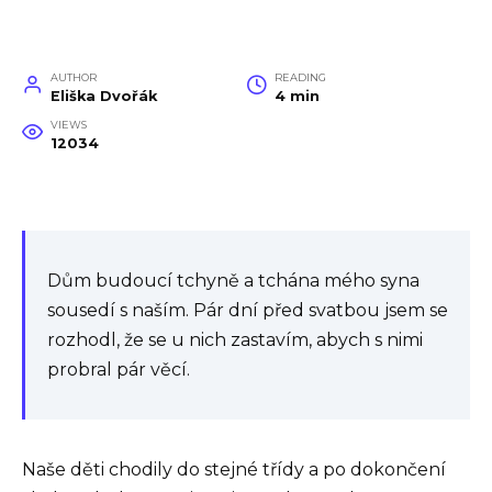
AUTHOR
READING
Eliška Dvořák
4 min
VIEWS
12034
Dům budoucí tchyně a tchána mého syna
sousedí s naším. Pár dní před svatbou jsem se
rozhodl, že se u nich zastavím, abych s nimi
probral pár věcí.
Naše děti chodily do stejné třídy a po dokončení