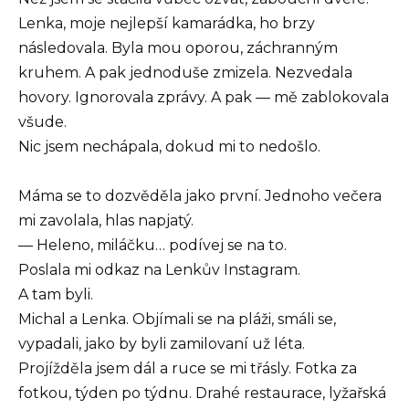
Lenka, moje nejlepší kamarádka, ho brzy
následovala. Byla mou oporou, záchranným
kruhem. A pak jednoduše zmizela. Nezvedala
hovory. Ignorovala zprávy. A pak — mě zablokovala
všude.
Nic jsem nechápala, dokud mi to nedošlo.
Máma se to dozvěděla jako první. Jednoho večera
mi zavolala, hlas napjatý.
— Heleno, miláčku… podívej se na to.
Poslala mi odkaz na Lenkův Instagram.
A tam byli.
Michal a Lenka. Objímali se na pláži, smáli se,
vypadali, jako by byli zamilovaní už léta.
Projížděla jsem dál a ruce se mi třásly. Fotka za
fotkou, týden po týdnu. Drahé restaurace, lyžařská