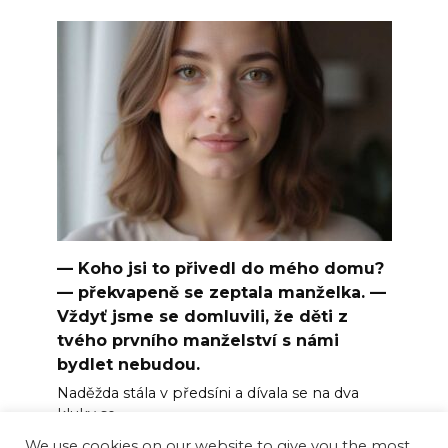
— Koho jsi to přivedl do mého domu?
— překvapeně se zeptala manželka. —
Vždyť jsme se domluvili, že děti z
tvého prvního manželství s námi
bydlet nebudou.
Naděžda stála v předsíni a dívala se na dva
kluky se
We use cookies on our website to give you the most
0
1