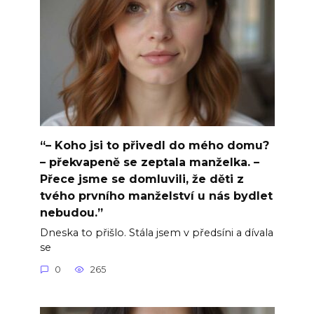
“– Koho jsi to přivedl do mého domu?
– překvapeně se zeptala manželka. –
Přece jsme se domluvili, že děti z
tvého prvního manželství u nás bydlet
nebudou.”
Dneska to přišlo. Stála jsem v předsíni a dívala
se
0
265