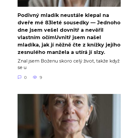
Podivný mladík neustále klepal na
dveře mé 83leté sousedky — Jednoho
dne jsem vešel dovnitř a nevěřil
vlastním očímUvnitř jsem našel
mladíka, jak jí něžně čte z knížky jejího
zesnulého manžela a utírá jí slzy.
Znal jsem Boženu skoro celý život, takže když
se u
0
9