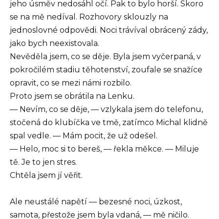
jeho úsměv nedosáhl očí. Pak to bylo horší. Skoro
se na mě nedíval. Rozhovory sklouzly na
jednoslovné odpovědi. Noci trávíval obrácený zády,
jako bych neexistovala.
Nevěděla jsem, co se děje. Byla jsem vyčerpaná, v
pokročilém stadiu těhotenství, zoufale se snažíce
opravit, co se mezi námi rozbilo.
Proto jsem se obrátila na Lenku.
— Nevím, co se děje, — vzlykala jsem do telefonu,
stočená do klubíčka ve tmě, zatímco Michal klidně
spal vedle. — Mám pocit, že už odešel.
— Helo, moc si to bereš, — řekla měkce. — Miluje
tě. Je to jen stres.
Chtěla jsem jí věřit.
Ale neustálé napětí — bezesné noci, úzkost,
samota, přestože jsem byla vdaná, — mě ničilo.