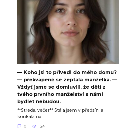
— Koho jsi to přivedl do mého domu?
— překvapeně se zeptala manželka. —
Vždyť jsme se domluvili, že děti z
tvého prvního manželství s námi
bydlet nebudou.
**Středa, večer** Stála jsem v předsíni a
koukala na
0
124