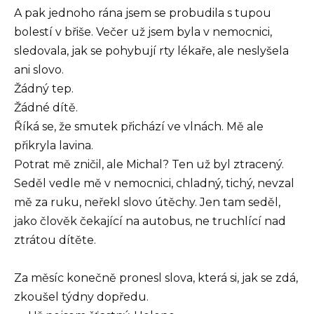
A pak jednoho rána jsem se probudila s tupou
bolestí v břiše. Večer už jsem byla v nemocnici,
sledovala, jak se pohybují rty lékaře, ale neslyšela
ani slovo.
Žádný tep.
Žádné dítě.
Říká se, že smutek přichází ve vlnách. Mě ale
přikryla lavina.
Potrat mě zničil, ale Michal? Ten už byl ztracený.
Seděl vedle mě v nemocnici, chladný, tichý, nevzal
mě za ruku, neřekl slovo útěchy. Jen tam seděl,
jako člověk čekající na autobus, ne truchlící nad
ztrátou dítěte.
Za měsíc konečně pronesl slova, která si, jak se zdá,
zkoušel týdny dopředu.