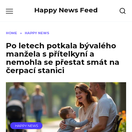
Skip
Happy News Feed
to
content
HOME
»
HAPPY NEWS
Po letech potkala bývalého
manžela s přítelkyní a
nemohla se přestat smát na
čerpací stanici
HAPPY NEWS