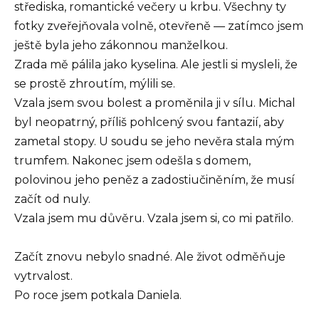
střediska, romantické večery u krbu. Všechny ty
fotky zveřejňovala volně, otevřeně — zatímco jsem
ještě byla jeho zákonnou manželkou.
Zrada mě pálila jako kyselina. Ale jestli si mysleli, že
se prostě zhroutím, mýlili se.
Vzala jsem svou bolest a proměnila ji v sílu. Michal
byl neopatrný, příliš pohlcený svou fantazií, aby
zametal stopy. U soudu se jeho nevěra stala mým
trumfem. Nakonec jsem odešla s domem,
polovinou jeho peněz a zadostiučiněním, že musí
začít od nuly.
Vzala jsem mu důvěru. Vzala jsem si, co mi patřilo.
Začít znovu nebylo snadné. Ale život odměňuje
vytrvalost.
Po roce jsem potkala Daniela.