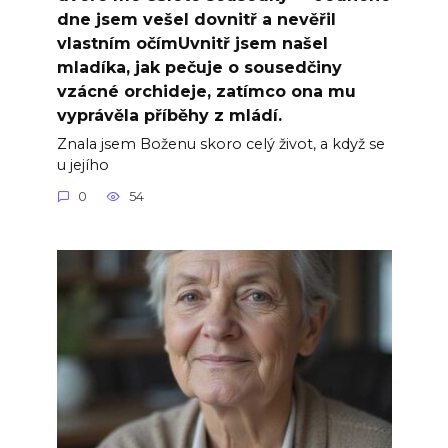
dne jsem vešel dovnitř a nevěřil
vlastním očímUvnitř jsem našel
mladíka, jak pečuje o sousedčiny
vzácné orchideje, zatímco ona mu
vyprávěla příběhy z mládí.
Znala jsem Boženu skoro celý život, a když se
u jejího
0
54