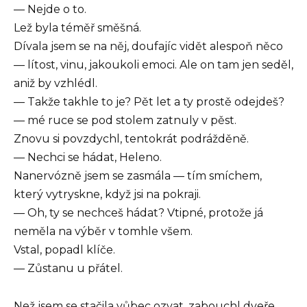
— Nejde o to.
Lež byla téměř směšná.
Dívala jsem se na něj, doufajíc vidět alespoň něco
— lítost, vinu, jakoukoli emoci. Ale on tam jen seděl,
aniž by vzhlédl.
— Takže takhle to je? Pět let a ty prostě odejdeš?
— mé ruce se pod stolem zatnuly v pěst.
Znovu si povzdychl, tentokrát podrážděně.
— Nechci se hádat, Heleno.
Nanervózně jsem se zasmála — tím smíchem,
který vytryskne, když jsi na pokraji.
— Oh, ty se nechceš hádat? Vtipné, protože já
neměla na výběr v tomhle všem.
Vstal, popadl klíče.
— Zůstanu u přátel.
Než jsem se stačila vůbec ozvat, zabouchl dveře.