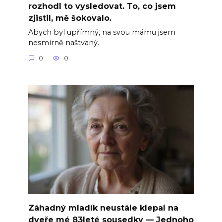
rozhodl to vysledovat. To, co jsem
zjistil, mě šokovalo.
Abych byl upřímný, na svou mámu jsem
nesmírně naštvaný.
0
0
Záhadný mladík neustále klepal na
dveře mé 83leté sousedky — Jednoho