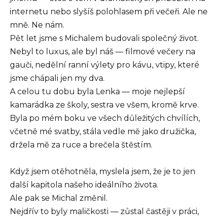
internetu nebo slyšíš polohlasem při večeři. Ale ne
mně. Ne nám.
Pět let jsme s Michalem budovali společný život.
Nebyl to luxus, ale byl náš — filmové večery na
gauči, nedělní ranní výlety pro kávu, vtipy, které
jsme chápali jen my dva.
A celou tu dobu byla Lenka — moje nejlepší
kamarádka ze školy, sestra ve všem, kromě krve.
Byla po mém boku ve všech důležitých chvílích,
včetně mé svatby, stála vedle mě jako družička,
držela mě za ruce a brečela štěstím.
Když jsem otěhotněla, myslela jsem, že je to jen
další kapitola našeho ideálního života.
Ale pak se Michal změnil.
Nejdřív to byly maličkosti — zůstal častěji v práci,