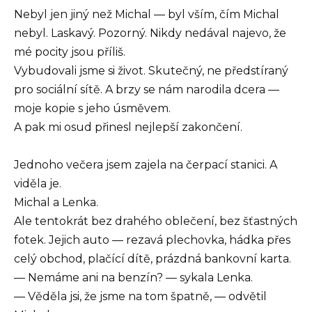
Nebyl jen jiný než Michal — byl vším, čím Michal
nebyl. Laskavý. Pozorný. Nikdy nedával najevo, že
mé pocity jsou příliš.
Vybudovali jsme si život. Skutečný, ne předstíraný
pro sociální sítě. A brzy se nám narodila dcera —
moje kopie s jeho úsměvem.
A pak mi osud přinesl nejlepší zakončení.
Jednoho večera jsem zajela na čerpací stanici. A
viděla je.
Michal a Lenka.
Ale tentokrát bez drahého oblečení, bez šťastných
fotek. Jejich auto — rezavá plechovka, hádka přes
celý obchod, plačící dítě, prázdná bankovní karta.
— Nemáme ani na benzín? — sykala Lenka.
— Věděla jsi, že jsme na tom špatně, — odvětil