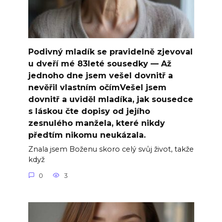
Podivný mladík se pravidelně zjevoval
u dveří mé 83leté sousedky — Až
jednoho dne jsem vešel dovnitř a
nevěřil vlastním očímVešel jsem
dovnitř a uviděl mladíka, jak sousedce
s láskou čte dopisy od jejího
zesnulého manžela, které nikdy
předtím nikomu neukázala.
Znala jsem Boženu skoro celý svůj život, takže
když
0
3