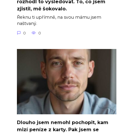
rozhodl to vysledovat. To, co jsem
zjistil, mě šokovalo.
Řeknu ti upřímně, na svou mámu jsem
naštvaný.
0
0
Dlouho jsem nemohl pochopit, kam
mizí peníze z karty. Pak jsem se