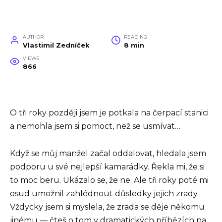
AUTHOR
READING
Vlastimil Zedníček
8 min
VIEWS
866
O tři roky později jsem je potkala na čerpací stanici
a nemohla jsem si pomoct, než se usmívat…
Když se můj manžel začal oddalovat, hledala jsem
podporu u své nejlepší kamarádky. Řekla mi, že si
to moc beru. Ukázalo se, že ne. Ale tři roky poté mi
osud umožnil zahlédnout důsledky jejich zrady.
Vždycky jsem si myslela, že zrada se děje někomu
jinému — čteš o tom v dramatických příbězích na