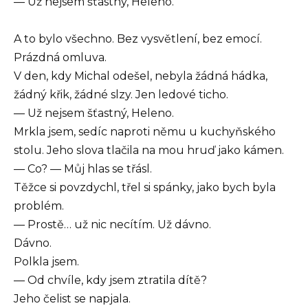
— Už nejsem šťastný, Heleno.
A to bylo všechno. Bez vysvětlení, bez emocí.
Prázdná omluva.
V den, kdy Michal odešel, nebyla žádná hádka,
žádný křik, žádné slzy. Jen ledové ticho.
— Už nejsem šťastný, Heleno.
Mrkla jsem, sedíc naproti němu u kuchyňského
stolu. Jeho slova tlačila na mou hruď jako kámen.
— Co? — Můj hlas se třásl.
Těžce si povzdychl, třel si spánky, jako bych byla
problém.
— Prostě… už nic necítím. Už dávno.
Dávno.
Polkla jsem.
— Od chvíle, kdy jsem ztratila dítě?
Jeho čelist se napjala.