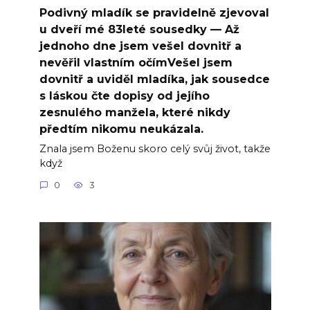
Podivný mladík se pravidelně zjevoval
u dveří mé 83leté sousedky — Až
jednoho dne jsem vešel dovnitř a
nevěřil vlastním očímVešel jsem
dovnitř a uviděl mladíka, jak sousedce
s láskou čte dopisy od jejího
zesnulého manžela, které nikdy
předtím nikomu neukázala.
Znala jsem Boženu skoro celý svůj život, takže
když
0
3