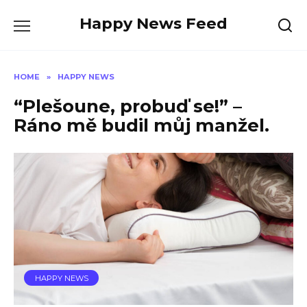
Skip
Happy News Feed
to
content
HOME
»
HAPPY NEWS
“Plešoune, probuď se!” –
Ráno mě budil můj manžel.
HAPPY NEWS