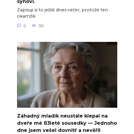
synovi.
Zapisuji si to ještě dnes večer, protože ten
okamžik
0
30
Záhadný mladík neustále klepal na
dveře mé 83leté sousedky — Jednoho
dne jsem vešel dovnitř a nevěřil