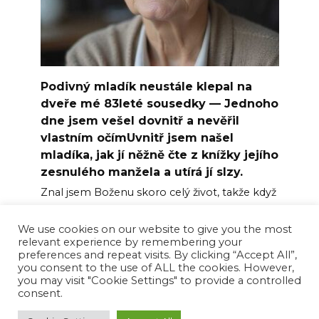
Podivný mladík neustále klepal na
dveře mé 83leté sousedky — Jednoho
dne jsem vešel dovnitř a nevěřil
vlastním očímUvnitř jsem našel
mladíka, jak jí něžně čte z knížky jejího
zesnulého manžela a utírá jí slzy.
Znal jsem Boženu skoro celý život, takže když
se u
We use cookies on our website to give you the most
0
48
relevant experience by remembering your
preferences and repeat visits. By clicking “Accept All”,
you consent to the use of ALL the cookies. However,
you may visit "Cookie Settings" to provide a controlled
consent.
© 2026 Happy News Feed