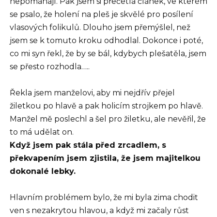
nepomáhají. Pak jsem si přečetla článek, ve kterém
se psalo, že holení na pleš je skvělé pro posílení
vlasových folikulů. Dlouho jsem přemýšlel, než
jsem se k tomuto kroku odhodlal. Dokonce i poté,
co mi syn řekl, že by se bál, kdybych plešatěla, jsem
se přesto rozhodla…..
Řekla jsem manželovi, aby mi nejdřív přejel
žiletkou po hlavě a pak holicím strojkem po hlavě.
Manžel mě poslechl a šel pro žiletku, ale nevěřil, že
to má udělat on.
Když jsem pak stála před zrcadlem, s
překvapením jsem zjistila, že jsem majitelkou
dokonalé lebky.
Hlavním problémem bylo, že mi byla zima chodit
ven s nezakrytou hlavou, a když mi začaly růst