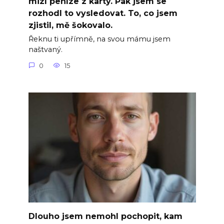
mizí peníze z karty. Pak jsem se
rozhodl to vysledovat. To, co jsem
zjistil, mě šokovalo.
Řeknu ti upřímně, na svou mámu jsem
naštvaný.
0
15
Dlouho jsem nemohl pochopit, kam