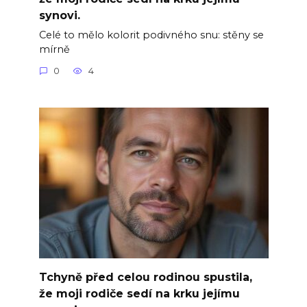
synovi.
Celé to mělo kolorit podivného snu: stěny se
mírně
0
4
Tchyně před celou rodinou spustila,
že moji rodiče sedí na krku jejímu