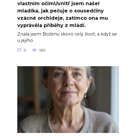
vlastním očímUvnitř jsem našel
mladíka, jak pečuje o sousedčiny
vzácné orchideje, zatímco ona mu
vyprávěla příběhy z mládí.
Znala jsem Boženu skoro celý život, a když se
u jejího
0
180