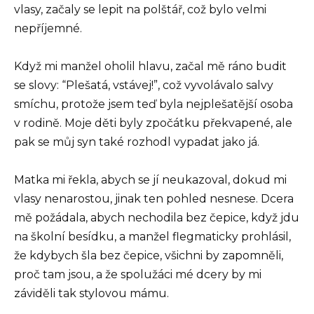
vlasy, začaly se lepit na polštář, což bylo velmi
nepříjemné.
Když mi manžel oholil hlavu, začal mě ráno budit
se slovy: “Plešatá, vstávej!”, což vyvolávalo salvy
smíchu, protože jsem teď byla nejplešatější osoba
v rodině. Moje děti byly zpočátku překvapené, ale
pak se můj syn také rozhodl vypadat jako já.
Matka mi řekla, abych se jí neukazoval, dokud mi
vlasy nenarostou, jinak ten pohled nesnese. Dcera
mě požádala, abych nechodila bez čepice, když jdu
na školní besídku, a manžel flegmaticky prohlásil,
že kdybych šla bez čepice, všichni by zapomněli,
proč tam jsou, a že spolužáci mé dcery by mi
záviděli tak stylovou mámu.