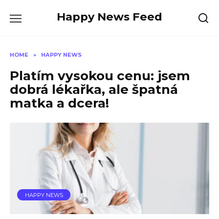
Skip
Happy News Feed
to
content
HOME
»
HAPPY NEWS
Platím vysokou cenu: jsem
dobrá lékařka, ale špatná
matka a dcera!
HAPPY NEWS