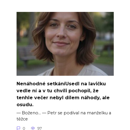
Nenáhodné setkáníUsedl na lavičku
vedle ní a v tu chvíli pochopil, že
tenhle večer nebyl dílem náhody, ale
osudu.
— Boženo… — Petr se podíval na manželku a
těžce
0
97