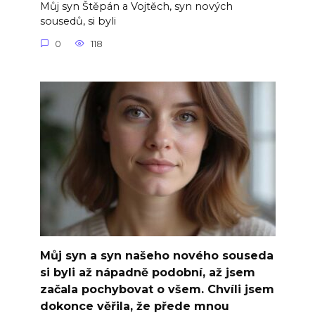
Můj syn Štěpán a Vojtěch, syn nových
sousedů, si byli
0
118
Můj syn a syn našeho nového souseda
si byli až nápadně podobní, až jsem
začala pochybovat o všem. Chvíli jsem
dokonce věřila, že přede mnou