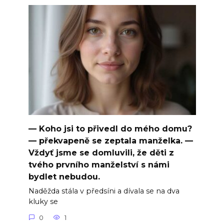
— Koho jsi to přivedl do mého domu?
— překvapeně se zeptala manželka. —
Vždyť jsme se domluvili, že děti z
tvého prvního manželství s námi
bydlet nebudou.
Naděžda stála v předsíni a dívala se na dva
kluky se
0
1