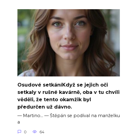
Osudové setkáníKdyž se jejich oči
setkaly v rušné kavárně, oba v tu chvíli
věděli, že tento okamžik byl
předurčen už dávno.
— Martino… — Štěpán se podíval na manželku
a
0
64