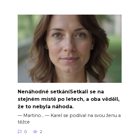
Nenáhodné setkáníSetkali se na
stejném místě po letech, a oba věděli,
že to nebyla náhoda.
— Martino… — Karel se podíval na svou ženu a
těžce
0
2