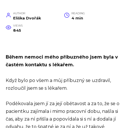
AUTHOR
READING
Eliška Dvořák
4 min
VIEWS
845
Během nemoci mého příbuzného jsem byla v
častém kontaktu s lékařem.
Když bylo po všem a můj příbuzný se uzdravil,
rozloučil jsem se s lékařem.
Poděkovala jsem jí za její obětavost a za to, že se o
pacientku zajímala i mimo pracovní dobu, našla si
čas, aby za ní přišla a popovídala si s ní a dodala jí
odvahu, že to špatné je za ní a že už takové