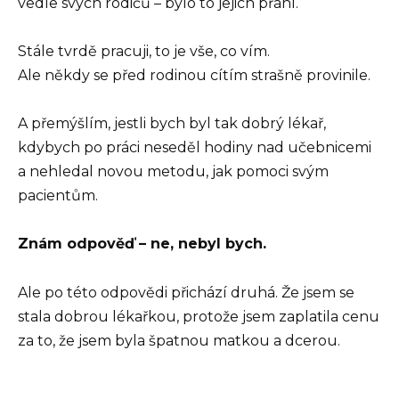
vedle svých rodičů – bylo to jejich přání.
Stále tvrdě pracuji, to je vše, co vím.
Ale někdy se před rodinou cítím strašně provinile.
A přemýšlím, jestli bych byl tak dobrý lékař,
kdybych po práci neseděl hodiny nad učebnicemi
a nehledal novou metodu, jak pomoci svým
pacientům.
Znám odpověď – ne, nebyl bych.
Ale po této odpovědi přichází druhá. Že jsem se
stala dobrou lékařkou, protože jsem zaplatila cenu
za to, že jsem byla špatnou matkou a dcerou.