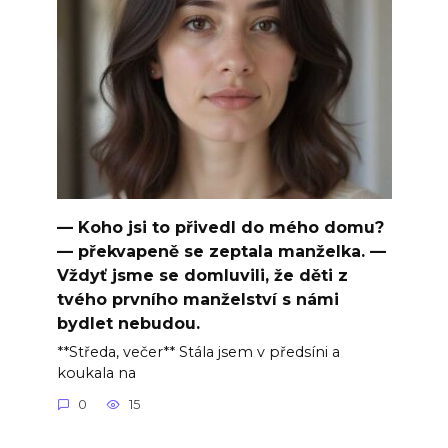
— Koho jsi to přivedl do mého domu?
— překvapeně se zeptala manželka. —
Vždyť jsme se domluvili, že děti z
tvého prvního manželství s námi
bydlet nebudou.
**Středa, večer** Stála jsem v předsíni a
koukala na
0
15