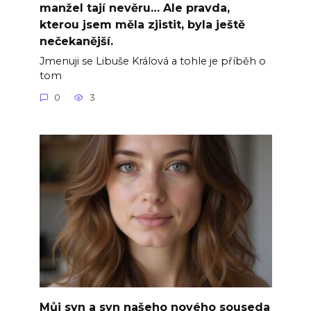
manžel tají nevěru… Ale pravda,
kterou jsem měla zjistit, byla ještě
nečekanější.
Jmenuji se Libuše Králová a tohle je příběh o
tom
0
3
Můj syn a syn našeho nového souseda