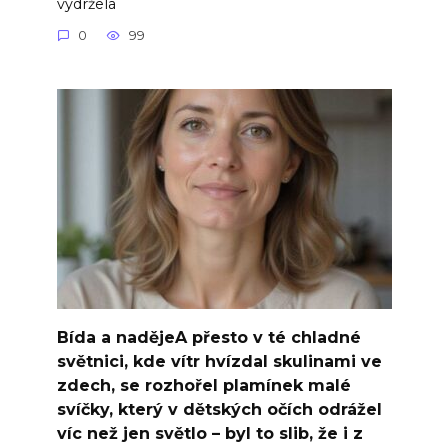
vydržela
0
99
Bída a nadějeA přesto v té chladné
světnici, kde vítr hvízdal skulinami ve
zdech, se rozhořel plamínek malé
svíčky, který v dětských očích odrážel
víc než jen světlo – byl to slib, že i z