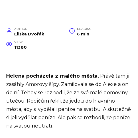
AUTHOR
READING
Eliška Dvořák
6 min
VIEWS
11380
Helena pocházela z malého města.
Právě tam ji
zasáhly Amorovy šípy. Zamilovala se do Alexe a on
do ní. Tehdy se rozhodli, že ze své malé domoviny
utečou. Rodičům řekli, že jedou do hlavního
města, aby si vydělali peníze na svatbu. A skutečně
si jeli vydělat peníze. Ale pak se rozhodli, že peníze
na svatbu neutratí.