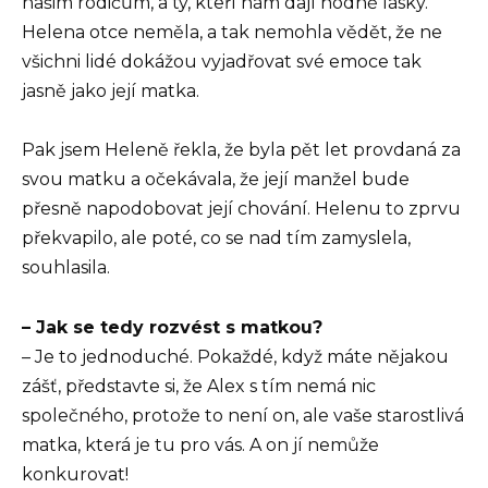
našim rodičům, a ty, kteří nám dají hodně lásky.
Helena otce neměla, a tak nemohla vědět, že ne
všichni lidé dokážou vyjadřovat své emoce tak
jasně jako její matka.
Pak jsem Heleně řekla, že byla pět let provdaná za
svou matku a očekávala, že její manžel bude
přesně napodobovat její chování. Helenu to zprvu
překvapilo, ale poté, co se nad tím zamyslela,
souhlasila.
– Jak se tedy rozvést s matkou?
– Je to jednoduché. Pokaždé, když máte nějakou
zášť, představte si, že Alex s tím nemá nic
společného, protože to není on, ale vaše starostlivá
matka, která je tu pro vás. A on jí nemůže
konkurovat!