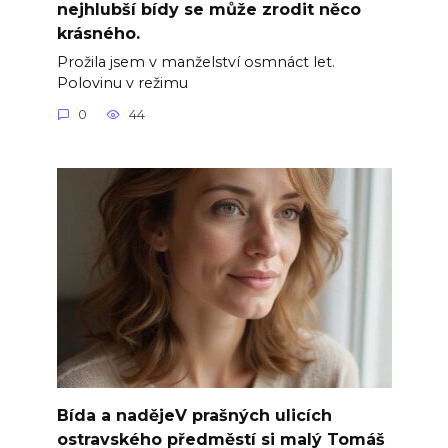
nejhlubší bídy se může zrodit něco
krásného.
Prožila jsem v manželství osmnáct let.
Polovinu v režimu
0
44
Bída a nadějeV prašných ulicích
ostravského předměstí si malý Tomáš