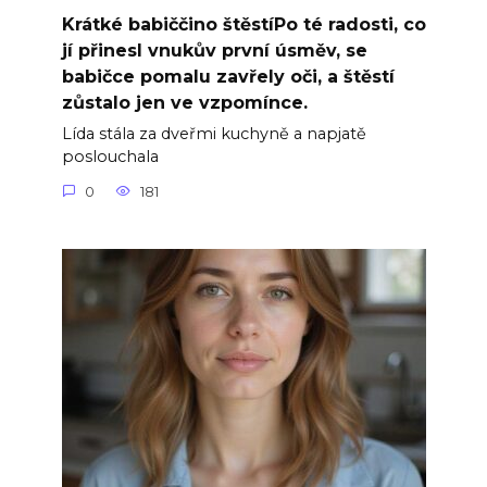
Krátké babiččino štěstíPo té radosti, co
jí přinesl vnukův první úsměv, se
babičce pomalu zavřely oči, a štěstí
zůstalo jen ve vzpomínce.
Lída stála za dveřmi kuchyně a napjatě
poslouchala
0
181