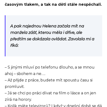
časovým tlakem, a tak na děti stále nespěchali.
A pak najednou Helena začala mít na
manžela zášť, kterou měla i dříve, ale
předtím se dokázala ovládat. Zavolala mi a
říká:
– S jinými mluví po telefonu dlouho, a se mnou
ahoj – sbohem a ne…..
– Až přijde z práce, budete mít spoustu času si
promluvit.
– Já se chci po práci dívat na film o lásce a on jen
zírá na horory.
– Kolik máte televizorů? I když v dnešní době se dá