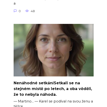
a
0
48
Nenáhodné setkáníSetkali se na
stejném místě po letech, a oba věděli,
že to nebyla náhoda.
— Martino… — Karel se podíval na svou ženu a
těžce