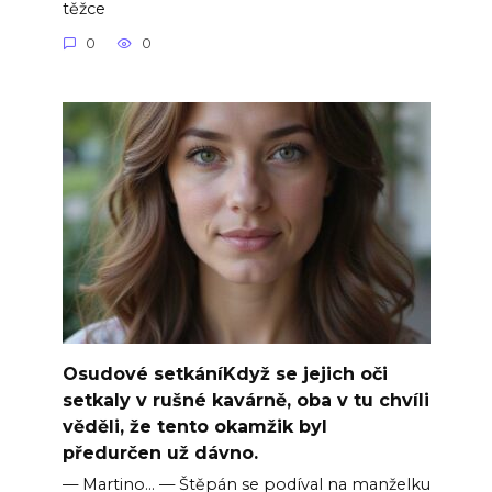
těžce
0
0
Osudové setkáníKdyž se jejich oči
setkaly v rušné kavárně, oba v tu chvíli
věděli, že tento okamžik byl
předurčen už dávno.
— Martino… — Štěpán se podíval na manželku