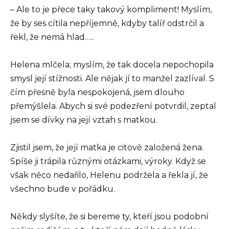
– Ale to je přece taky takový kompliment! Myslím,
že by ses cítila nepříjemně, kdyby talíř odstrčil a
řekl, že nemá hlad…..
Helena mlčela; myslím, že tak docela nepochopila
smysl její stížnosti. Ale nějak jí to manžel zazlíval. S
čím přesně byla nespokojená, jsem dlouho
přemýšlela. Abych si své podezření potvrdil, zeptal
jsem se dívky na její vztah s matkou.
Zjistil jsem, že její matka je citově založená žena.
Spíše ji trápila různými otázkami, výroky. Když se
však něco nedařilo, Helenu podržela a řekla jí, že
všechno bude v pořádku.
Někdy slyšíte, že si bereme ty, kteří jsou podobní