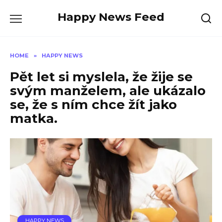
Skip
Happy News Feed
to
content
HOME
»
HAPPY NEWS
Pět let si myslela, že žije se
svým manželem, ale ukázalo
se, že s ním chce žít jako
matka.
HAPPY NEWS