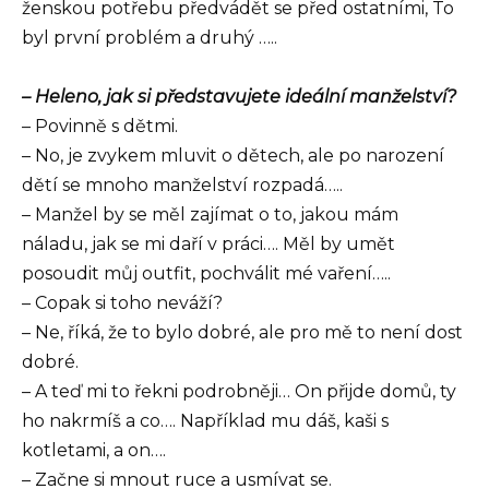
ženskou potřebu předvádět se před ostatními, To
byl první problém a druhý …..
– Heleno, jak si představujete ideální manželství?
– Povinně s dětmi.
– No, je zvykem mluvit o dětech, ale po narození
dětí se mnoho manželství rozpadá…..
– Manžel by se měl zajímat o to, jakou mám
náladu, jak se mi daří v práci…. Měl by umět
posoudit můj outfit, pochválit mé vaření…..
– Copak si toho neváží?
– Ne, říká, že to bylo dobré, ale pro mě to není dost
dobré.
– A teď mi to řekni podrobněji… On přijde domů, ty
ho nakrmíš a co…. Například mu dáš, kaši s
kotletami, a on….
– Začne si mnout ruce a usmívat se.