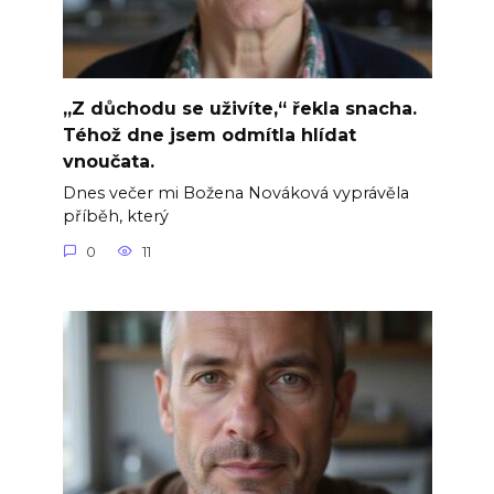
„Z důchodu se uživíte,“ řekla snacha.
Téhož dne jsem odmítla hlídat
vnoučata.
Dnes večer mi Božena Nováková vyprávěla
příběh, který
0
11