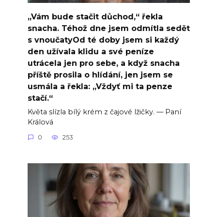
„Vám bude stačit důchod,“ řekla
snacha. Téhož dne jsem odmítla sedět
s vnoučatyOd té doby jsem si každý
den užívala klidu a své peníze
utrácela jen pro sebe, a když snacha
příště prosila o hlídání, jen jsem se
usmála a řekla: „Vždyť mi ta penze
stačí.“
Květa slízla bílý krém z čajové lžičky. — Paní
Králová
0
253