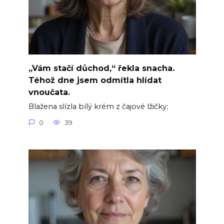
„Vám stačí důchod,“ řekla snacha.
Téhož dne jsem odmítla hlídat
vnoučata.
Blažena slízla bílý krém z čajové lžičky;
0
39