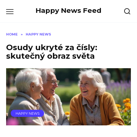
Skip
Happy News Feed
to
content
HOME
»
HAPPY NEWS
Osudy ukryté za čísly:
skutečný obraz světa
HAPPY NEWS