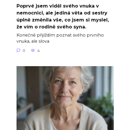
Poprvé jsem viděl svého vnuka v
nemocnici, ale jediná věta od sestry
úplně změnila vše, co jsem si myslel,
že vím o rodině svého syna.
Konečně přijíždím poznat svého prvního
vnuka, ale slova
0
4