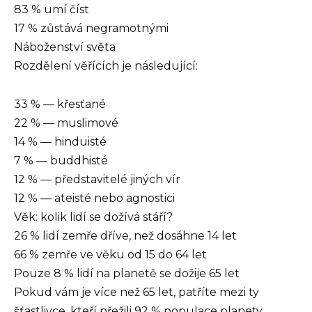
83 % umí číst
17 % zůstává negramotnými
Náboženství světa
Rozdělení věřících je následující:
33 % — křesťané
22 % — muslimové
14 % — hinduisté
7 % — buddhisté
12 % — představitelé jiných vír
12 % — ateisté nebo agnostici
Věk: kolik lidí se dožívá stáří?
26 % lidí zemře dříve, než dosáhne 14 let
66 % zemře ve věku od 15 do 64 let
Pouze 8 % lidí na planetě se dožije 65 let
Pokud vám je více než 65 let, patříte mezi ty
šťastlivce, kteří přežili 92 % populace planety.