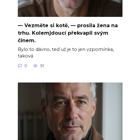
— Vezměte si kotě, — prosila žena na
trhu. Kolemjdoucí překvapil svým
činem.
Bylo to dávno, teď už je to jen vzpomínka,
taková
0
91