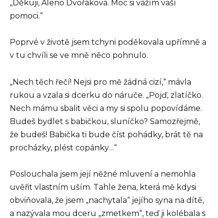
„Děkuji, Aleno Dvořáková. Moc si vážím vaší
pomoci.“
Poprvé v životě jsem tchyni poděkovala upřímně a
v tu chvíli se ve mně něco pohnulo.
„Nech těch řečí! Nejsi pro mě žádná cizí,“ mávla
rukou a vzala si dcerku do náruče. „Pojď, zlatíčko.
Nech mámu sbalit věci a my si spolu popovídáme.
Budeš bydlet s babičkou, sluníčko? Samozřejmě,
že budeš! Babička ti bude číst pohádky, brát tě na
procházky, plést copánky…“
Poslouchala jsem její něžné mluvení a nemohla
uvěřit vlastním uším. Tahle žena, která mě kdysi
obviňovala, že jsem „nachytala“ jejího syna na dítě,
a nazývala mou dceru „zmetkem“, teď ji kolébala s