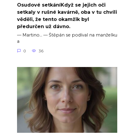
Osudové setkáníKdyž se jejich oči
setkaly v rušné kavárně, oba v tu chvíli
věděli, že tento okamžik byl
předurčen už dávno.
— Martino… — Štěpán se podíval na manželku
a
0
36