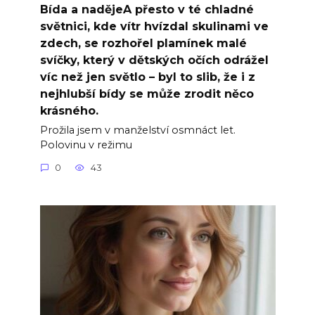
Bída a nadějeA přesto v té chladné
světnici, kde vítr hvízdal skulinami ve
zdech, se rozhořel plamínek malé
svíčky, který v dětských očích odrážel
víc než jen světlo – byl to slib, že i z
nejhlubší bídy se může zrodit něco
krásného.
Prožila jsem v manželství osmnáct let.
Polovinu v režimu
0
43