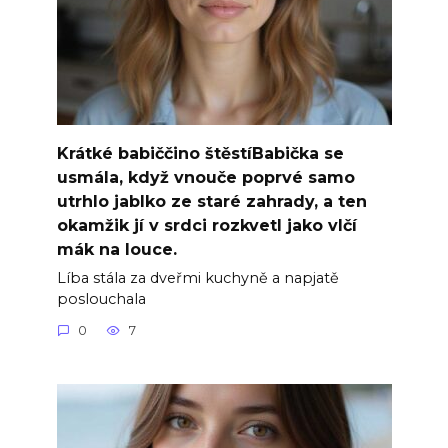
Krátké babiččino štěstíBabička se
usmála, když vnouče poprvé samo
utrhlo jablko ze staré zahrady, a ten
okamžik jí v srdci rozkvetl jako vlčí
mák na louce.
Líba stála za dveřmi kuchyně a napjatě
poslouchala
0
7