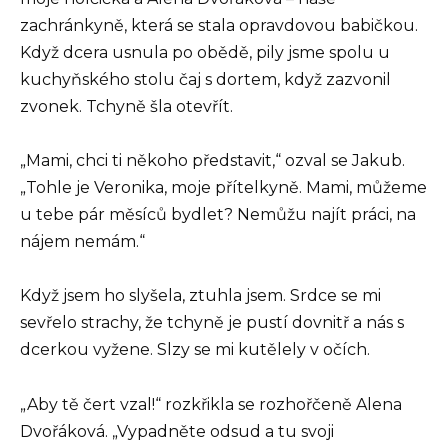
zachránkyně, která se stala opravdovou babičkou.
Když dcera usnula po obědě, pily jsme spolu u
kuchyňského stolu čaj s dortem, když zazvonil
zvonek. Tchyně šla otevřít.
„Mami, chci ti někoho představit,“ ozval se Jakub.
„Tohle je Veronika, moje přítelkyně. Mami, můžeme
u tebe pár měsíců bydlet? Nemůžu najít práci, na
nájem nemám.“
Když jsem ho slyšela, ztuhla jsem. Srdce se mi
sevřelo strachy, že tchyně je pustí dovnitř a nás s
dcerkou vyžene. Slzy se mi kutělely v očích.
„Aby tě čert vzal!“ rozkřikla se rozhořčeně Alena
Dvořáková. „Vypadněte odsud a tu svoji