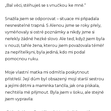
„Bal věci, stěhuješ se s vnučkou ke mně.“
Snažila jsem se odporovat – situace mi připadala
nesnesitelně trapná. S Alenou jsme se roky přely,
vyměňovaly si ostré poznámky a nikdy jsme si
neřekly žádné hezké slovo. Ale teď, když jsem byla
v nouzi, tahle žena, kterou jsem považovala téměř
za nepřítelkyni, byla jediná, kdo mi podal
pomocnou ruku.
Moje vlastní matka mi odmítla poskytnout
přístřeší. Její dům byl obsazený mojí starší sestrou
a jejími dětmi a maminka tančila, jak ona pískala,
nechtěla mě přijmout. Byla jsem v šoku, ale stejně
jsem vypravila: