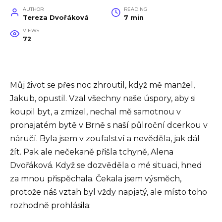
AUTHOR
READING
Tereza Dvořáková
7 min
VIEWS
72
Můj život se přes noc zhroutil, když mě manžel,
Jakub, opustil. Vzal všechny naše úspory, aby si
koupil byt, a zmizel, nechal mě samotnou v
pronajatém bytě v Brně s naší půlroční dcerkou v
náručí. Byla jsem v zoufalství a nevěděla, jak dál
žít. Pak ale nečekaně přišla tchyně, Alena
Dvořáková. Když se dozvěděla o mé situaci, hned
za mnou přispěchala. Čekala jsem výsměch,
protože náš vztah byl vždy napjatý, ale místo toho
rozhodně prohlásila: