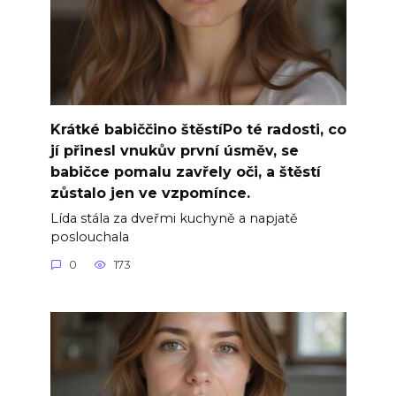
Krátké babiččino štěstíPo té radosti, co
jí přinesl vnukův první úsměv, se
babičce pomalu zavřely oči, a štěstí
zůstalo jen ve vzpomínce.
Lída stála za dveřmi kuchyně a napjatě
poslouchala
0
173