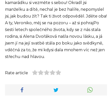
kamarádku si vezměte s sebou! Okradl jsi
manželku a dítě, nechal je bez halíře, nepomyslel
jsi, jak budou žít? Tak ti život odpověděl. Jděte oba!
A ty, Veroniko, měj se na pozoru – až si pohrajPo
šesti letech společného života, kdy se z nás stala
rodina, si Alena Dvořáková našla novou lásku, a já
jsem jí na její svatbě stála po boku jako svědkyně,
vděčná za to, že mi kdysi dala mnohem víc než jen
střechu nad hlavou.
Rate article