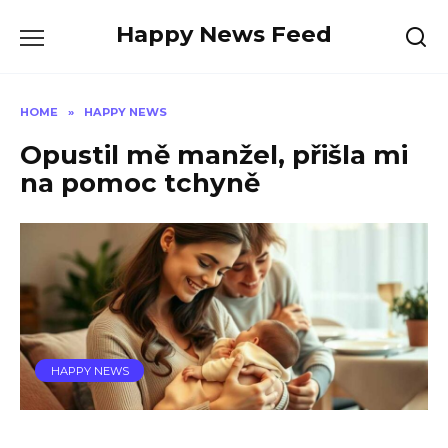
Skip
Happy News Feed
to
content
HOME
»
HAPPY NEWS
Opustil mě manžel, přišla mi
na pomoc tchyně
HAPPY NEWS