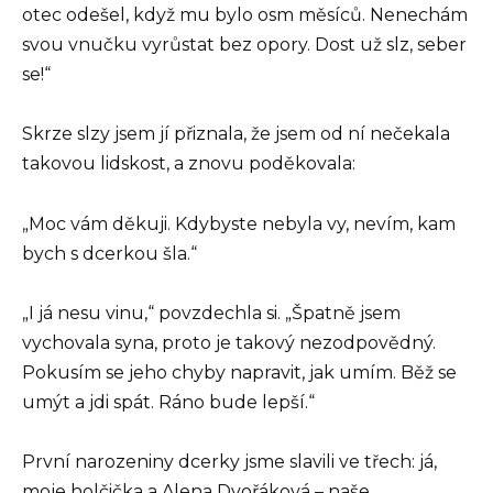
otec odešel, když mu bylo osm měsíců. Nenechám
svou vnučku vyrůstat bez opory. Dost už slz, seber
se!“
Skrze slzy jsem jí přiznala, že jsem od ní nečekala
takovou lidskost, a znovu poděkovala:
„Moc vám děkuji. Kdybyste nebyla vy, nevím, kam
bych s dcerkou šla.“
„I já nesu vinu,“ povzdechla si. „Špatně jsem
vychovala syna, proto je takový nezodpovědný.
Pokusím se jeho chyby napravit, jak umím. Běž se
umýt a jdi spát. Ráno bude lepší.“
První narozeniny dcerky jsme slavili ve třech: já,
moje holčička a Alena Dvořáková – naše