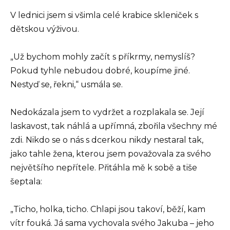
V lednici jsem si všimla celé krabice skleniček s
dětskou výživou.
„Už bychom mohly začít s příkrmy, nemyslíš?
Pokud tyhle nebudou dobré, koupíme jiné.
Nestyď se, řekni,“ usmála se.
Nedokázala jsem to vydržet a rozplakala se. Její
laskavost, tak náhlá a upřímná, zbořila všechny mé
zdi. Nikdo se o nás s dcerkou nikdy nestaral tak,
jako tahle žena, kterou jsem považovala za svého
největšího nepřítele. Přitáhla mě k sobě a tiše
šeptala:
„Ticho, holka, ticho. Chlapi jsou takoví, běží, kam
vítr fouká. Já sama vychovala svého Jakuba – jeho