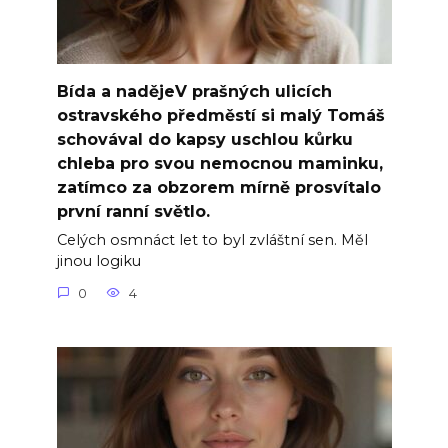
Bída a nadějeV prašných ulicích
ostravského předměstí si malý Tomáš
schovával do kapsy uschlou kůrku
chleba pro svou nemocnou maminku,
zatímco za obzorem mírně prosvítalo
první ranní světlo.
Celých osmnáct let to byl zvláštní sen. Měl
jinou logiku
0
4