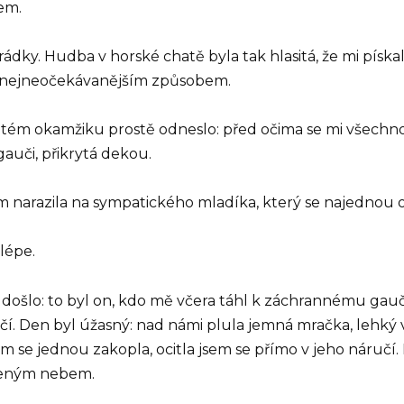
em.
dky. Hudba v horské chatě byla tak hlasitá, že mi pískal
m nejneočekávanějším způsobem.
určitém okamžiku prostě odneslo: před očima se mi všech
gauči, přikrytá dekou.
em narazila na sympatického mladíka, který se najednou 
jlépe.
došlo: to byl on, kdo mě včera táhl k záchrannému gauči.
 Den byl úžasný: nad námi plula jemná mračka, lehký v
m se jednou zakopla, ocitla jsem se přímo v jeho náručí. N
řeným nebem.