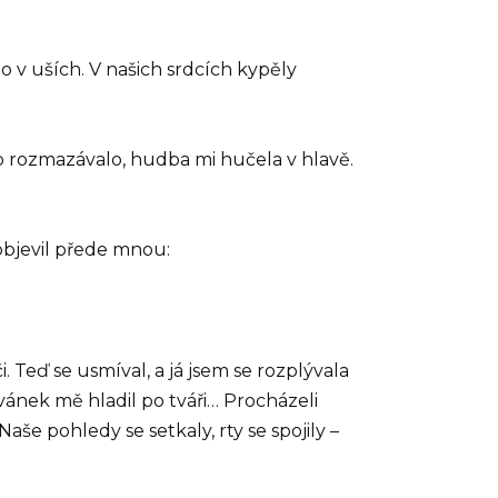
o v uších. V našich srdcích kypěly
no rozmazávalo, hudba mi hučela v hlavě.
objevil přede mnou:
 Teď se usmíval, a já jsem se rozplývala
ánek mě hladil po tváři… Procházeli
aše pohledy se setkaly, rty se spojily –