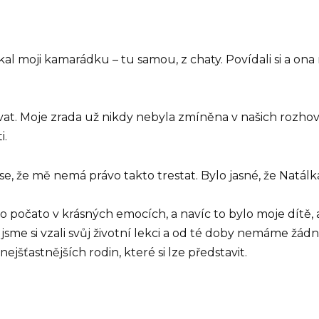
kal moji kamarádku – tu samou, z chaty. Povídali si a ona
ovat. Moje zrada už nikdy nebyla zmíněna v našich rozho
i.
se, že mě nemá právo takto trestat. Bylo jasné, že Natál
ylo počato v krásných emocích, a navíc to bylo moje dítě, 
a jsme si vzali svůj životní lekci a od té doby nemáme žád
jšťastnějších rodin, které si lze představit.