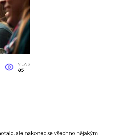
VIEWS
85
amotalo, ale nakonec se všechno nějakým