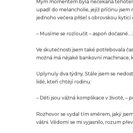
Mým momentem byla nečekaná těhotenstv
upadl do melancholie, jejíž příčinu jsem 
jednoho večera přišel s obrovskou kyticí
– Musíme se rozloučit – aspoň dočasně… J
Ve skutečnosti jsem také potřebovala čas 
možná má nějaké bankovní machinace, kvů
Uplynuly dva týdny. Stále jsem se nedos
lidé, kteří chtějí rodinu:
– Děti jsou vážná komplikace v životě, – 
Rozhovor se vydal tím směrem, jaký jsem
vášni. Vědomí se mi vyjasnilo, rozum přev