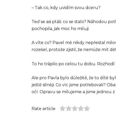
– Tak co, kdy uvidím svou dceru?
Teď se asi ptáš: co se stalo? Náhodou pot
pochopila, jak moc ho miluji.
A víte co? Pavel mě nikdy nepřestal mil
rozešel, protože zjistil, že nemůže mít dět
To ho trápilo po celou tu dobu. Rozhodl 
Ale pro Pavla bylo důležité, že to dítě b
ještě silněji. Co víc jsme potřebovali? Ob
očí. Opravu se milujeme a jsme jednou z ne
Rate article