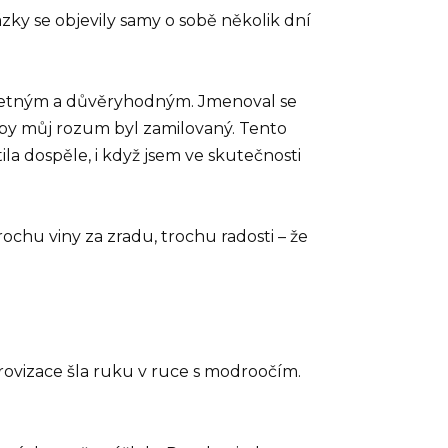
zky se objevily samy o sobě několik dní
majetným a důvěryhodným. Jmenoval se
o by můj rozum byl zamilovaný. Tento
ila dospěle, i když jsem ve skutečnosti
rochu viny za zradu, trochu radosti – že
rovizace šla ruku v ruce s modroočím.