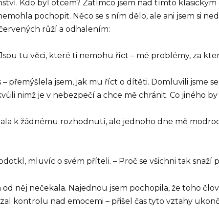
í. Kdo byl otcem? Zatímco jsem nad tímto klasickým 
nemohla pochopit. Něco se s ním dělo, ale ani jsem si nedo
 červených růží a odhalením:
sou tu věci, které ti nemohu říct – mé problémy, za kte
– přemýšlela jsem, jak mu říct o dítěti. Domluvili jsme se
li nimž je v nebezpečí a chce mě chránit. Co jiného by
tala k žádnému rozhodnutí, ale jednoho dne mě modroočí
podotkl, mluvíc o svém příteli. – Proč se všichni tak sna
 od něj nečekala. Najednou jsem pochopila, že toho čl
zal kontrolu nad emocemi – přišel čas tyto vztahy ukonči