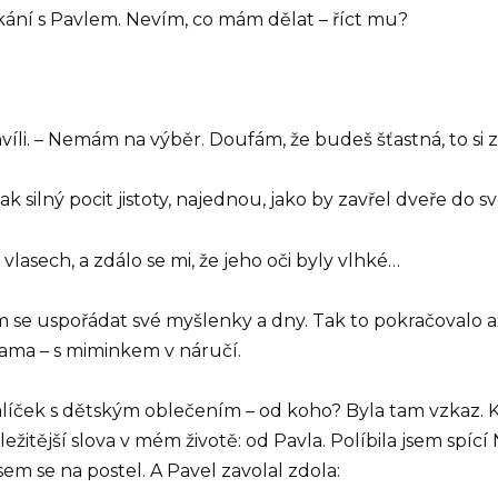
tkání s Pavlem. Nevím, co mám dělat – říct mu?
víli. – Nemám na výběr. Doufám, že budeš šťastná, to si 
tak silný pocit jistoty, najednou, jako by zavřel dveře do 
vlasech, a zdálo se mi, že jeho oči byly vlhké…
sem se uspořádat své myšlenky a dny. Tak to pokračovalo
sama – s miminkem v náručí.
alíček s dětským oblečením – od koho? Byla tam vzkaz. Kd
ežitější slova v mém životě: od Pavla. Políbila jsem spící
sem se na postel. A Pavel zavolal zdola: