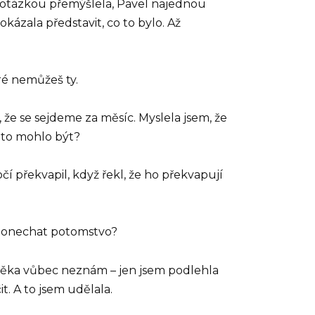
otázkou přemýšlela, Pavel najednou
kázala představit, co to bylo. Až
ré nemůžeš ty.
, že se sejdeme za měsíc. Myslela jsem, že
 to mohlo být?
 překvapil, když řekl, že ho překvapují
ží ponechat potomstvo?
ověka vůbec neznám – jen jsem podlehla
t. A to jsem udělala.