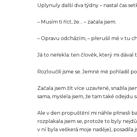
Uplynuly další dva týdny – nastal čas se
– Musím ti říct, že… – začala jsem.
– Opravu odcházím, – přerušil mě v tu ch
Já to neřekla: ten člověk, který mi dával 
Rozloučili jsme se. Jemně mě pohladil po 
Začala jsem žít více uzavřeně, snažila j
sama, myslela jsem, že tam také odejdu 
Ale v den propuštění mi náhle přinesli b
rozplakala jsem se, protože to byly nejdůl
v ní byla veškerá moje naděje), posadila j