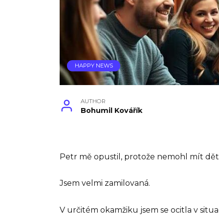
HAPPY NEWS
AUTHOR
Bohumil Kovářík
Petr mě opustil, protože nemohl mít děti
Jsem velmi zamilovaná.
V určitém okamžiku jsem se ocitla v situ