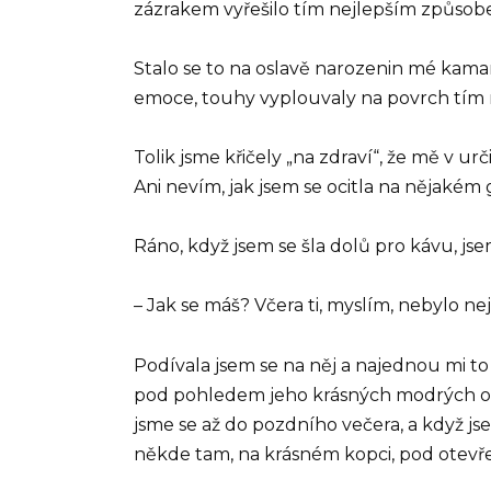
zázrakem vyřešilo tím nejlepším způsob
Stalo se to na oslavě narozenin mé kamará
emoce, touhy vyplouvaly na povrch tí
Tolik jsme křičely „na zdraví“, že mě v 
Ani nevím, jak jsem se ocitla na nějakém 
Ráno, když jsem se šla dolů pro kávu, js
– Jak se máš? Včera ti, myslím, nebylo ne
Podívala jsem se na něj a najednou mi to 
pod pohledem jeho krásných modrých očí.
jsme se až do pozdního večera, a když jse
někde tam, na krásném kopci, pod otev