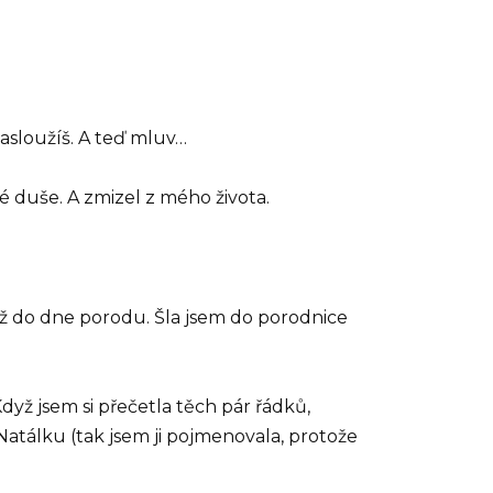
zasloužíš. A teď mluv…
své duše. A zmizel z mého života.
 až do dne porodu. Šla jsem do porodnice
yž jsem si přečetla těch pár řádků,
 Natálku (tak jsem ji pojmenovala, protože