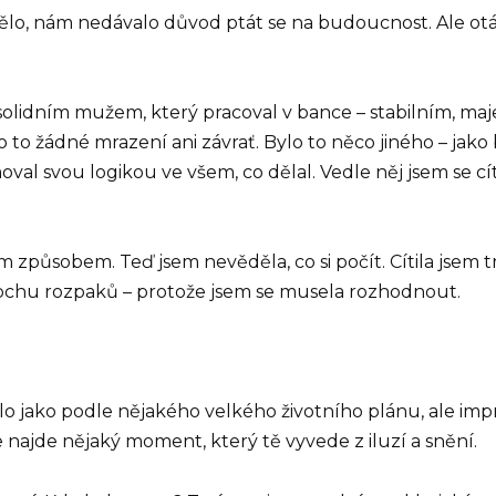
dělo, nám nedávalo důvod ptát se na budoucnost. Ale otá
e solidním mužem, který pracoval v bance – stabilním, 
o to žádné mrazení ani závrať. Bylo to něco jiného – jak
al svou logikou ve všem, co dělal. Vedle něj jsem se cít
m způsobem. Teď jsem nevěděla, co si počít. Cítila jsem t
trochu rozpaků – protože jsem se musela rozhodnout.
lo jako podle nějakého velkého životního plánu, ale imp
 najde nějaký moment, který tě vyvede z iluzí a snění.