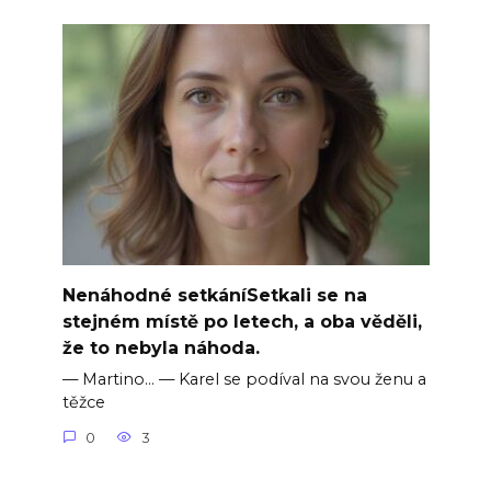
Nenáhodné setkáníSetkali se na
stejném místě po letech, a oba věděli,
že to nebyla náhoda.
— Martino… — Karel se podíval na svou ženu a
těžce
0
3