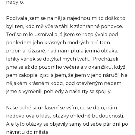
nebylo.
Podívala jsem se na něj a najednou mi to došlo: to
byl ten, kdo mě včera táhl k záchranné pohovce.
Teď se mile usmíval a já jsem se rozplývala pod
pohledem jeho krásných modrých očí. Den
probíhal úžasně: nad námi plula jemná oblaka,
lehký vánek se dotýkal mých tváří… Procházeli
jsme se až do pozdního večera a v okamžiku, když
jsem zakopla, zjistila jsem, že jsem v jeho náručí. Na
nějakém krásném kopci, pod otevřeným nebem,
jsme si vyměnili pohledy a naše rty se spojily.
Naše tiché souhlasení se vším, co se dělo, nám
nedovolovalo klást otázky ohledně budoucnosti.
Ale tyto otázky se objevily samy od sebe pár dní po
návratu do města.