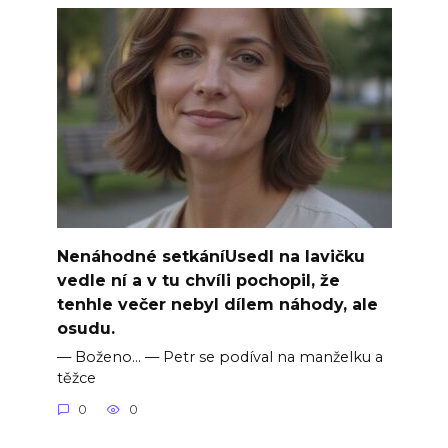
Nenáhodné setkáníUsedl na lavičku
vedle ní a v tu chvíli pochopil, že
tenhle večer nebyl dílem náhody, ale
osudu.
— Boženo… — Petr se podíval na manželku a
těžce
0
0