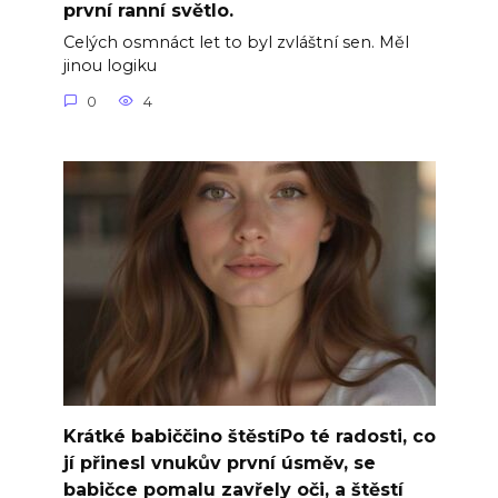
první ranní světlo.
Celých osmnáct let to byl zvláštní sen. Měl
jinou logiku
0
4
Krátké babiččino štěstíPo té radosti, co
jí přinesl vnukův první úsměv, se
babičce pomalu zavřely oči, a štěstí