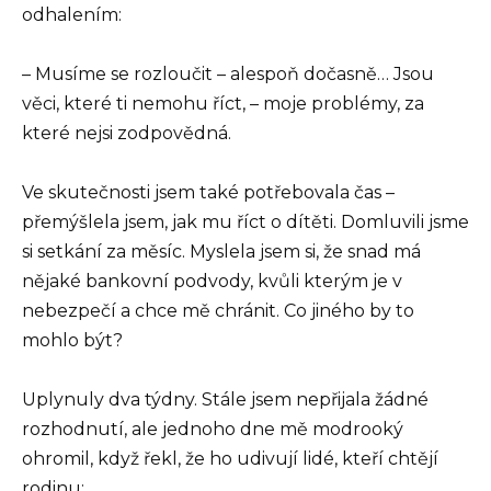
odhalením:
– Musíme se rozloučit – alespoň dočasně… Jsou
věci, které ti nemohu říct, – moje problémy, za
které nejsi zodpovědná.
Ve skutečnosti jsem také potřebovala čas –
přemýšlela jsem, jak mu říct o dítěti. Domluvili jsme
si setkání za měsíc. Myslela jsem si, že snad má
nějaké bankovní podvody, kvůli kterým je v
nebezpečí a chce mě chránit. Co jiného by to
mohlo být?
Uplynuly dva týdny. Stále jsem nepřijala žádné
rozhodnutí, ale jednoho dne mě modrooký
ohromil, když řekl, že ho udivují lidé, kteří chtějí
rodinu: