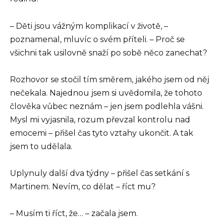
– Děti jsou vážným komplikací v životě, –
poznamenal, mluvíc o svém příteli. – Proč se
všichni tak usilovně snaží po sobě něco zanechat?
Rozhovor se stočil tím směrem, jakého jsem od něj
nečekala. Najednou jsem si uvědomila, že tohoto
člověka vůbec neznám – jen jsem podlehla vášni.
Mysl mi vyjasnila, rozum převzal kontrolu nad
emocemi – přišel čas tyto vztahy ukončit. A tak
jsem to udělala.
Uplynuly další dva týdny – přišel čas setkání s
Martinem. Nevím, co dělat – říct mu?
– Musím ti říct, že… – začala jsem.