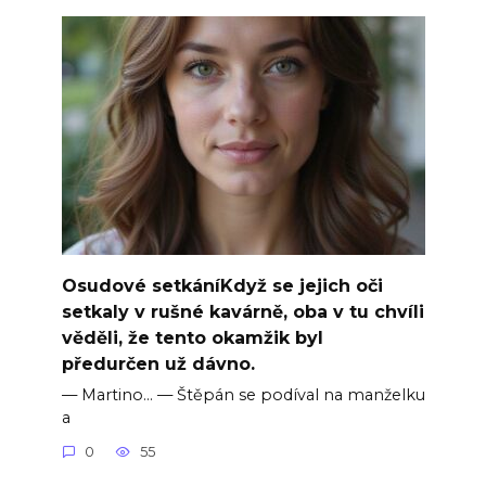
Osudové setkáníKdyž se jejich oči
setkaly v rušné kavárně, oba v tu chvíli
věděli, že tento okamžik byl
předurčen už dávno.
— Martino… — Štěpán se podíval na manželku
a
0
55