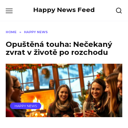
Skip
Happy News Feed
to
content
HOME
»
HAPPY NEWS
Opuštěná touha: Nečekaný
zvrat v životě po rozchodu
HAPPY NEWS