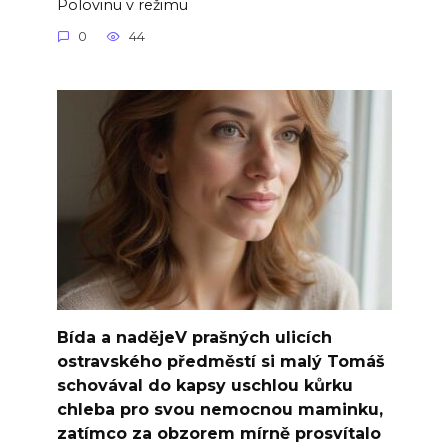
Polovinu v režimu
0
44
Bída a nadějeV prašných ulicích
ostravského předměstí si malý Tomáš
schovával do kapsy uschlou kůrku
chleba pro svou nemocnou maminku,
zatímco za obzorem mírně prosvítalo