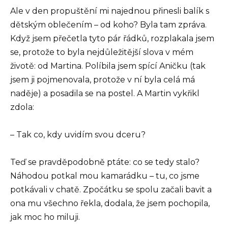
Ale v den propuštění mi najednou přinesli balík s
dětským oblečením – od koho? Byla tam zpráva.
Když jsem přečetla tyto pár řádků, rozplakala jsem
se, protože to byla nejdůležitější slova v mém
životě: od Martina. Políbila jsem spící Aničku (tak
jsem ji pojmenovala, protože v ní byla celá má
naděje) a posadila se na postel. A Martin vykřikl
zdola:
– Tak co, kdy uvidím svou dceru?
Teď se pravděpodobně ptáte: co se tedy stalo?
Náhodou potkal mou kamarádku – tu, co jsme
potkávali v chatě. Zpočátku se spolu začali bavit a
ona mu všechno řekla, dodala, že jsem pochopila,
jak moc ho miluji.