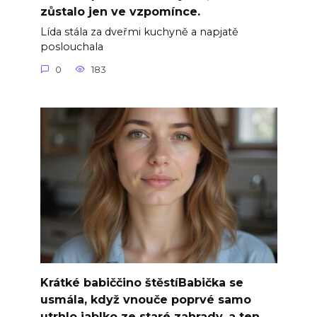
zůstalo jen ve vzpomínce.
Lída stála za dveřmi kuchyně a napjatě
poslouchala
0
183
Krátké babiččino štěstíBabička se
usmála, když vnouče poprvé samo
utrhlo jablko ze staré zahrady, a ten