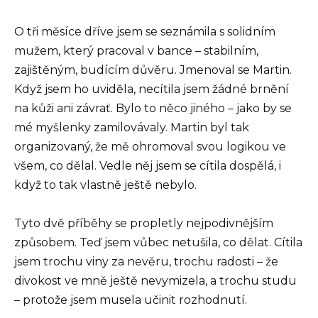
O tři měsíce dříve jsem se seznámila s solidním
mužem, který pracoval v bance – stabilním,
zajištěným, budícím důvěru. Jmenoval se Martin.
Když jsem ho uviděla, necítila jsem žádné brnění
na kůži ani závrať. Bylo to něco jiného – jako by se
mé myšlenky zamilovávaly. Martin byl tak
organizovaný, že mě ohromoval svou logikou ve
všem, co dělal. Vedle něj jsem se cítila dospělá, i
když to tak vlastně ještě nebylo.
Tyto dvě příběhy se propletly nejpodivnějším
způsobem. Teď jsem vůbec netušila, co dělat. Cítila
jsem trochu viny za nevěru, trochu radosti – že
divokost ve mně ještě nevymizela, a trochu studu
– protože jsem musela učinit rozhodnutí.