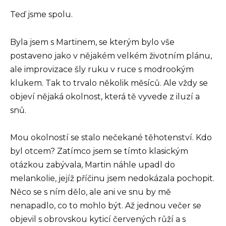
Teď jsme spolu.
Byla jsem s Martinem, se kterým bylo vše
postaveno jako v nějakém velkém životním plánu,
ale improvizace šly ruku v ruce s modrookým
klukem. Tak to trvalo několik měsíců. Ale vždy se
objeví nějaká okolnost, která tě vyvede z iluzí a
snů.
Mou okolností se stalo nečekané těhotenství. Kdo
byl otcem? Zatímco jsem se tímto klasickým
otázkou zabývala, Martin náhle upadl do
melankolie, jejíž příčinu jsem nedokázala pochopit.
Něco se s ním dělo, ale ani ve snu by mě
nenapadlo, co to mohlo být. Až jednou večer se
objevil s obrovskou kyticí červených růží a s