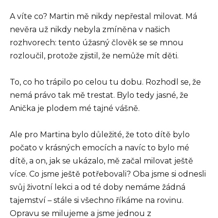
A víte co? Martin mě nikdy nepřestal milovat. Má
nevěra už nikdy nebyla zmíněna v našich
rozhvorech: tento úžasný člověk se se mnou
rozloučil, protože zjistil, že nemůže mít děti.
To, co ho trápilo po celou tu dobu. Rozhodl se, že
nemá právo tak mě trestat. Bylo tedy jasné, že
Anička je plodem mé tajné vášně.
Ale pro Martina bylo důležité, že toto dítě bylo
počato v krásných emocích a navíc to bylo mé
dítě, a on, jak se ukázalo, mě začal milovat ještě
více. Co jsme ještě potřebovali? Oba jsme si odnesli
svůj životní lekci a od té doby nemáme žádná
tajemství – stále si všechno říkáme na rovinu.
Opravu se milujeme a jsme jednou z