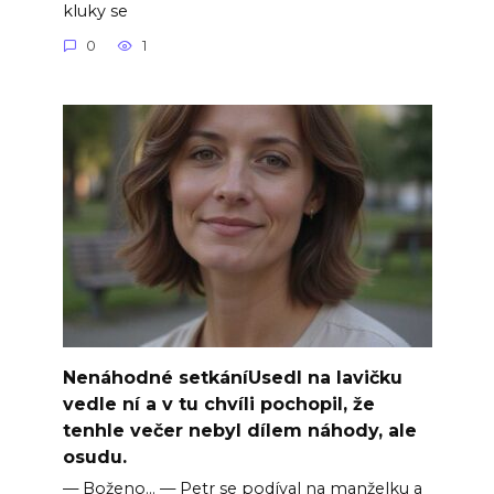
kluky se
0
1
Nenáhodné setkáníUsedl na lavičku
vedle ní a v tu chvíli pochopil, že
tenhle večer nebyl dílem náhody, ale
osudu.
— Boženo… — Petr se podíval na manželku a