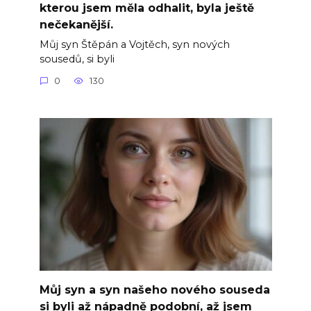
kterou jsem měla odhalit, byla ještě
nečekanější.
Můj syn Štěpán a Vojtěch, syn nových
sousedů, si byli
0
130
Můj syn a syn našeho nového souseda
si byli až nápadně podobní, až jsem