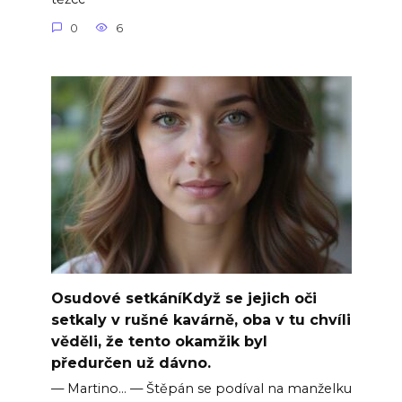
0
6
Osudové setkáníKdyž se jejich oči
setkaly v rušné kavárně, oba v tu chvíli
věděli, že tento okamžik byl
předurčen už dávno.
— Martino… — Štěpán se podíval na manželku