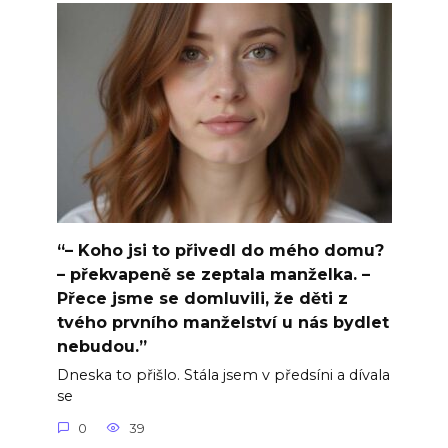
“– Koho jsi to přivedl do mého domu?
– překvapeně se zeptala manželka. –
Přece jsme se domluvili, že děti z
tvého prvního manželství u nás bydlet
nebudou.”
Dneska to přišlo. Stála jsem v předsíni a dívala
se
0
39