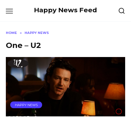
Skip
Happy News Feed
to
content
HOME
»
HAPPY NEWS
One – U2
HAPPY NEWS