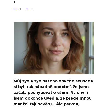
a
0
70
Můj syn a syn našeho nového souseda
si byli tak nápadně podobní, že jsem
začala pochybovat o všem. Na chvíli
jsem dokonce uvěřila, že přede mnou
manžel tají nevěru… Ale pravda,