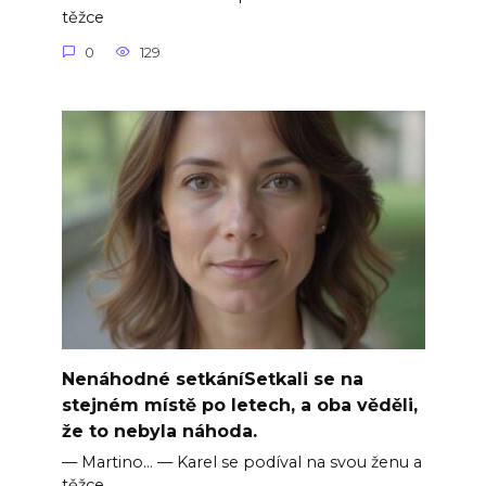
těžce
0
129
Nenáhodné setkáníSetkali se na
stejném místě po letech, a oba věděli,
že to nebyla náhoda.
— Martino… — Karel se podíval na svou ženu a
těžce