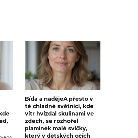
Bída a nadějeA přesto v
té chladné světnici, kde
 kde
vítr hvízdal skulinami ve
ed,
zdech, se rozhořel
plamínek malé svíčky,
který v dětských očích
 svého