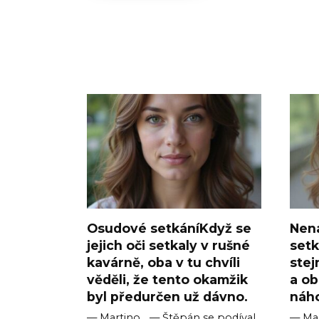
Osudové setkáníKdyž se
Nen
jejich oči setkaly v rušné
setk
kavárně, oba v tu chvíli
stej
věděli, že tento okamžik
a ob
byl předurčen už dávno.
náh
— Martino… — Štěpán se podíval
— Mar