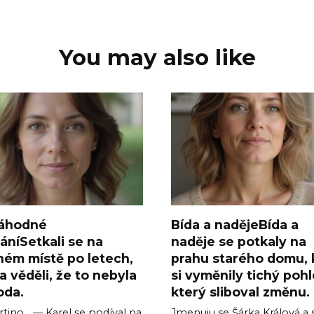
You may also like
áhodné
Bída a nadějeBída a
áníSetkali se na
naděje se potkaly na
ném místě po letech,
prahu starého domu,
a věděli, že to nebyla
si vyměnily tichý pohl
oda.
který sliboval změnu.
tino… — Karel se podíval na
Jmenuju se Šárka Králová a