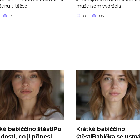
ženu a těžce
muže jsem vydržela
3
0
84
ké babiččino štěstíPo
Krátké babiččino
adosti, co jí přinesl
štěstíBabička se usmá