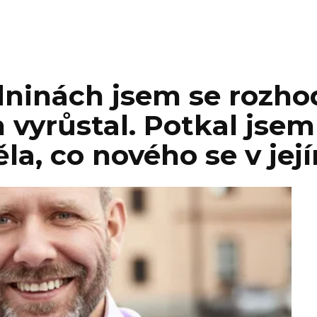
ninách jsem se rozhod
 vyrůstal. Potkal jse
la, co nového se v jej