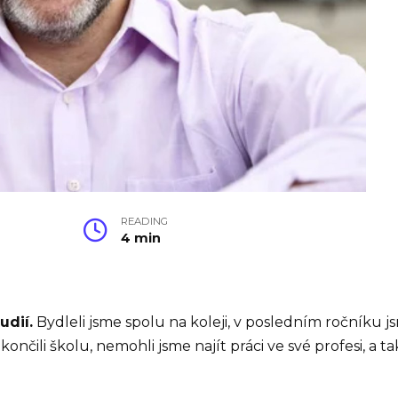
READING
4 min
udií.
Bydleli jsme spolu na koleji, v posledním ročníku j
končili školu, nemohli jsme najít práci ve své profesi, a t