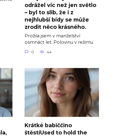
odrážel víc než jen světlo
– byl to slib, že i z
nejhlubší bídy se může
zrodit něco krásného.
Prožila jsem v manželství
osmnáct let. Polovinu v režimu
0
44
Krátké babiččino
la,
štěstíUsed to hold the