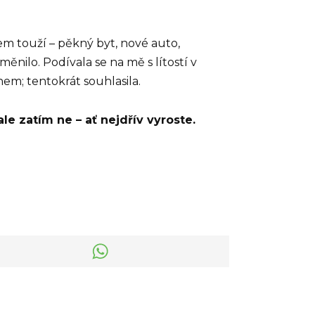
čem touží – pěkný byt, nové auto,
měnilo. Podívala se na mě s lítostí v
nem; tentokrát souhlasila.
le zatím ne – ať nejdřív vyroste.