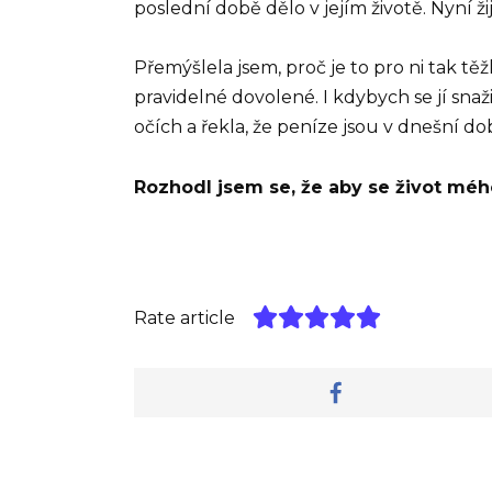
poslední době dělo v jejím životě. Nyní ži
Přemýšlela jsem, proč je to pro ni tak t
pravidelné dovolené. I kdybych se jí snaži
očích a řekla, že peníze jsou v dnešní dob
Rozhodl jsem se, že aby se život mého
Rate article