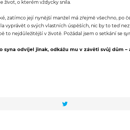
je život, o kterém vždycky snila.
ěžké, zatímco její nynější manžel má zřejmě všechno, po 
la vyprávět o svých vlastních úspěších, nic by to teď nez
ě to nejdůležitější v životě. Požádal jsem o setkání se sy
 syna odvíjel jinak, odkážu mu v závěti svůj dům – a