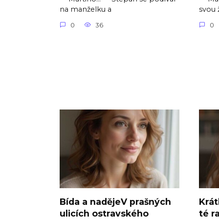
na manželku a
svou 
0
36
0
Bída a nadějeV prašných
Krát
ulicích ostravského
té r