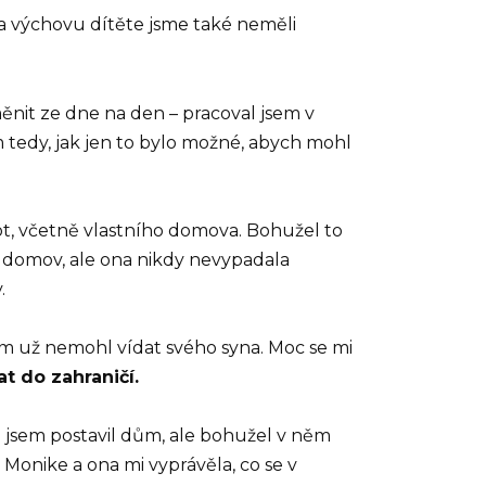
Na výchovu dítěte jsme také neměli
ěnit ze dne na den – pracoval jsem v
m tedy, jak jen to bylo možné, abych mohl
vot, včetně vlastního domova. Bohužel to
ní domov, ale ona nikdy nevypadala
.
sem už nemohl vídat svého syna. Moc se mi
t do zahraničí.
 jsem postavil dům, ale bohužel v něm
Monike a ona mi vyprávěla, co se v