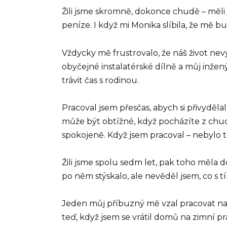
Žili jsme skromně, dokonce chudě – měli
peníze. I když mi Monika slíbila, že mě 
Vždycky mě frustrovalo, že náš život nev
obyčejné instalatérské dílně a můj inžen
trávit čas s rodinou.
Pracoval jsem přesčas, abych si přivyděl
může být obtížné, když pocházíte z chudé
spokojeně. Když jsem pracoval – nebylo 
Žili jsme spolu sedm let, pak toho měla 
po něm stýskalo, ale nevěděl jsem, co s t
Jeden můj příbuzný mě vzal pracovat na 
teď, když jsem se vrátil domů na zimní p