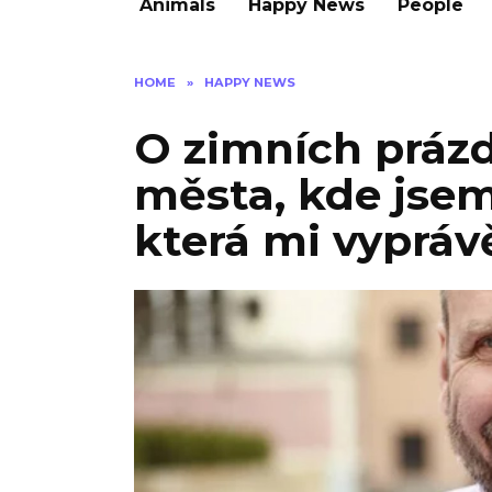
Animals
Happy News
People
HOME
»
HAPPY NEWS
O zimních prázd
města, kde jsem
která mi vyprávě