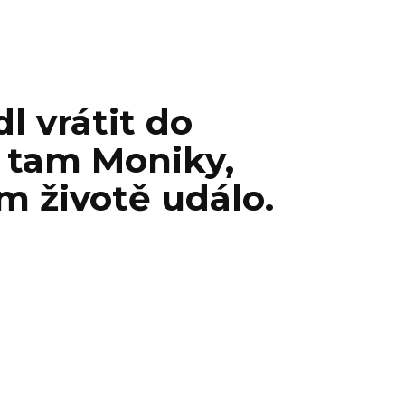
l vrátit do
m tam Moniky,
ím životě událo.