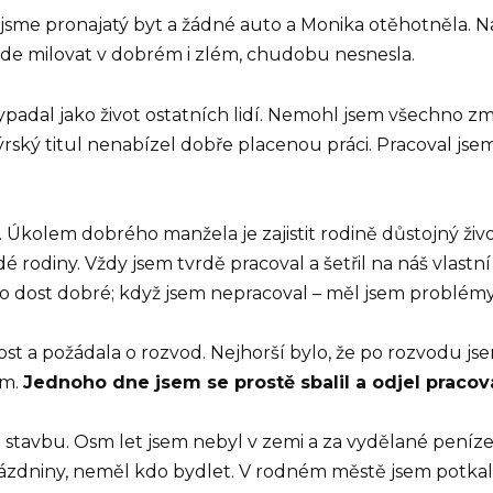
 jsme pronajatý byt a žádné auto a Monika otěhotněla. 
bude milovat v dobrém i zlém, chudobu nesnesla.
ypadal jako život ostatních lidí. Nemohl jsem všechno zm
ýrský titul nenabízel dobře placenou práci. Pracoval jse
al. Úkolem dobrého manžela je zajistit rodině důstojný ži
 rodiny. Vždy jsem tvrdě pracoval a šetřil na náš vlast
to dost dobré; když jsem nepracoval – měl jsem problémy
dost a požádala o rozvod. Nejhorší bylo, že po rozvodu j
ím.
Jednoho dne jsem se prostě sbalil a odjel pracova
stavbu. Osm let jsem nebyl v zemi a za vydělané peníze
rázdniny, neměl kdo bydlet. V rodném městě jsem potkal 