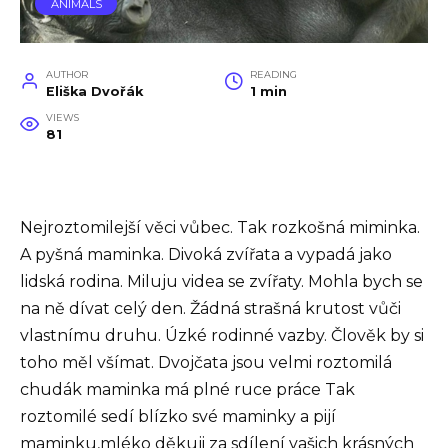
ANIMALS
AUTHOR
READING
Eliška Dvořák
1 min
VIEWS
81
Nejroztomilejší věci vůbec. Tak rozkošná miminka.
A pyšná maminka. Divoká zvířata a vypadá jako
lidská rodina. Miluju videa se zvířaty. Mohla bych se
na ně dívat celý den. Žádná strašná krutost vůči
vlastnímu druhu. Úzké rodinné vazby. Člověk by si
toho měl všímat. Dvojčata jsou velmi roztomilá
chudák maminka má plné ruce práce Tak
roztomilé sedí blízko své maminky a pijí
maminku,mléko děkuji za sdílení vašich krásných