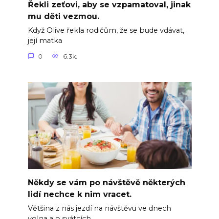
Řekli zeťovi, aby se vzpamatoval, jinak
mu děti vezmou.
Když Olive řekla rodičům, že se bude vdávat,
její matka
0
6.3k.
Někdy se vám po návštěvě některých
lidí nechce k nim vracet.
Většina z nás jezdí na návštěvu ve dnech
volna a o svátcích.