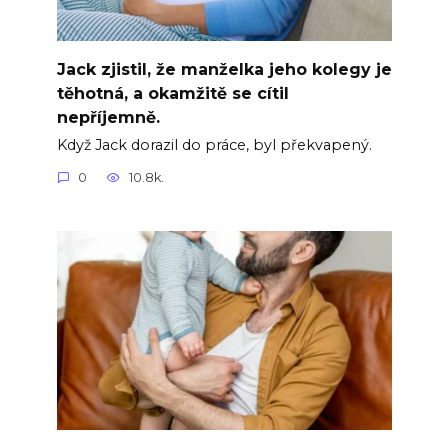
Jack zjistil, že manželka jeho kolegy je
těhotná, a okamžitě se cítil
nepříjemně.
Když Jack dorazil do práce, byl překvapený.
0
10.8k.