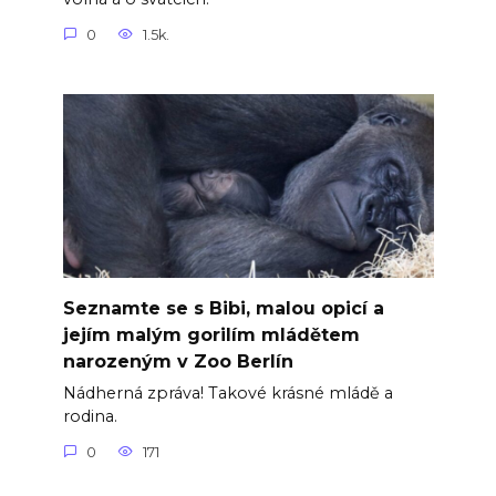
0
1.5k.
Seznamte se s Bibi, malou opicí a
jejím malým gorilím mládětem
narozeným v Zoo Berlín
Nádherná zpráva! Takové krásné mládě a
rodina.
0
171