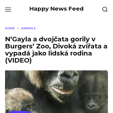
Skip
Happy News Feed
to
content
HOME
»
ANIMALS
N’Gayla a dvojčata gorily v
Burgers’ Zoo, Divoká zvířata a
vypadá jako lidská rodina
(VIDEO)