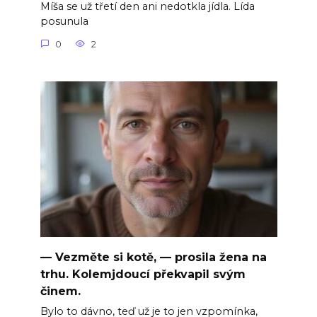
Míša se už třetí den ani nedotkla jídla. Lída
posunula
0
2
— Vezměte si kotě, — prosila žena na
trhu. Kolemjdoucí překvapil svým
činem.
Bylo to dávno, teď už je to jen vzpomínka,