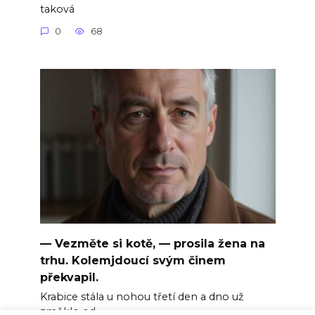
taková
0
68
— Vezměte si kotě, — prosila žena na
trhu. Kolemjdoucí svým činem
překvapil.
Krabice stála u nohou třetí den a dno už
změklo od