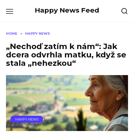
Skip
Happy News Feed
to
content
HOME
»
HAPPY NEWS
„Nechoď zatím k nám“: Jak
dcera odvrhla matku, když se
stala „nehezkou“
HAPPY NEWS