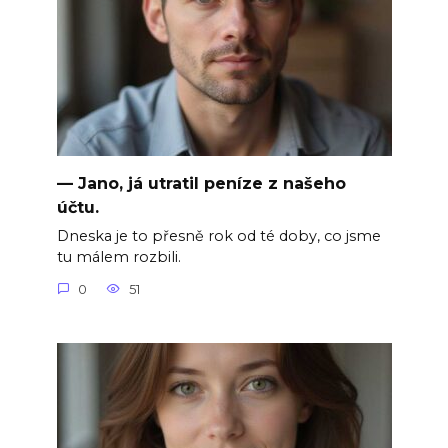
— Jano, já utratil peníze z našeho
účtu.
Dneska je to přesně rok od té doby, co jsme
tu málem rozbili.
0
51