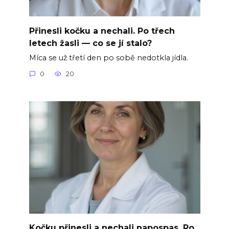
Přinesli kočku a nechali. Po třech
letech žasli — co se jí stalo?
Míca se už třetí den po sobě nedotkla jídla.
0
20
Kočku přinesli a nechali napospas. Po