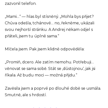
zazvonil telefon.
„Mami…“ — hlas byl stísněný. „Mohla bys přijet?
Chůva odešla, tchánové… no, řekněme, ukázali
svou nejhorší stránku. A Andrej někam odjel s
přáteli, jsem tu úplně sama.“
Mlčela jsem. Pak jsem klidně odpověděla:
„Promiň, dcero. Ale zatím nemohu. Potřebuji…
věnovat se sama sobě. Stát se ‚důstojnou‘, jak jsi
říkala. Až budu moci — možná přijdu.“
Zavěsila jsem a poprvé po dlouhé době se usmála.
Smutně, ale s hrdostí.