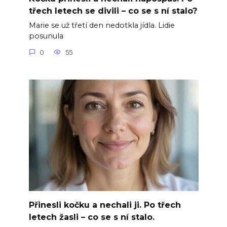
třech letech se divili – co se s ní stalo?
Marie se už třetí den nedotkla jídla. Lidie
posunula
0
55
Přinesli kočku a nechali ji. Po třech
letech žasli – co se s ní stalo.