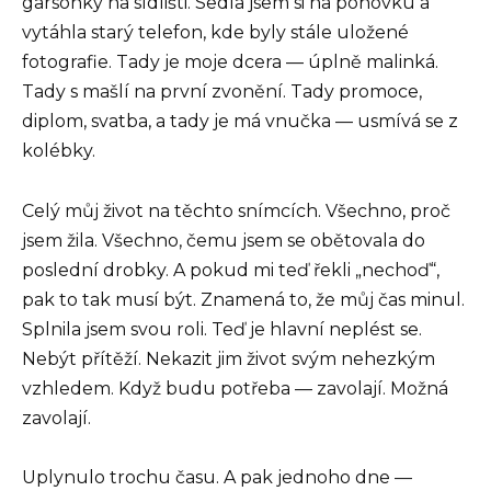
garsonky na sídlišti. Sedla jsem si na pohovku a
vytáhla starý telefon, kde byly stále uložené
fotografie. Tady je moje dcera — úplně malinká.
Tady s mašlí na první zvonění. Tady promoce,
diplom, svatba, a tady je má vnučka — usmívá se z
kolébky.
Celý můj život na těchto snímcích. Všechno, proč
jsem žila. Všechno, čemu jsem se obětovala do
poslední drobky. A pokud mi teď řekli „nechoď“,
pak to tak musí být. Znamená to, že můj čas minul.
Splnila jsem svou roli. Teď je hlavní neplést se.
Nebýt přítěží. Nekazit jim život svým nehezkým
vzhledem. Když budu potřeba — zavolají. Možná
zavolají.
Uplynulo trochu času. A pak jednoho dne —