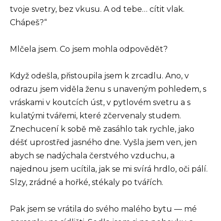
tvoje svetry, bez vkusu. A od tebe… cítit vlak.
Chápeš?“
Mlčela jsem. Co jsem mohla odpovědět?
Když odešla, přistoupila jsem k zrcadlu. Ano, v
odrazu jsem viděla ženu s unaveným pohledem, s
vráskami v koutcích úst, v pytlovém svetru a s
kulatými tvářemi, které zčervenaly studem.
Znechucení k sobě mě zasáhlo tak rychle, jako
déšť uprostřed jasného dne. Vyšla jsem ven, jen
abych se nadýchala čerstvého vzduchu, a
najednou jsem ucítila, jak se mi svírá hrdlo, oči pálí.
Slzy, zrádné a hořké, stékaly po tvářích.
Pak jsem se vrátila do svého malého bytu — mé