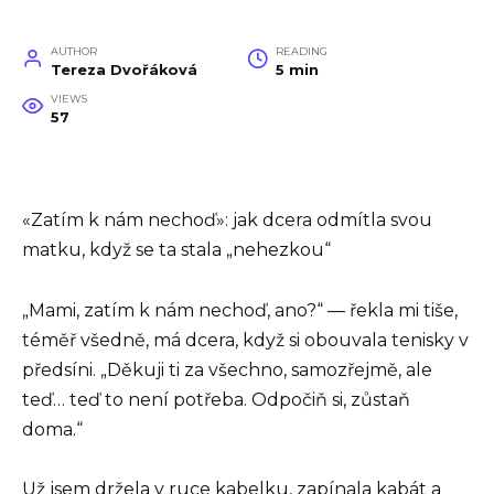
AUTHOR
READING
Tereza Dvořáková
5 min
VIEWS
57
«Zatím k nám nechoď»: jak dcera odmítla svou
matku, když se ta stala „nehezkou“
„Mami, zatím k nám nechoď, ano?“ — řekla mi tiše,
téměř všedně, má dcera, když si obouvala tenisky v
předsíni. „Děkuji ti za všechno, samozřejmě, ale
teď… teď to není potřeba. Odpočiň si, zůstaň
doma.“
Už jsem držela v ruce kabelku, zapínala kabát a