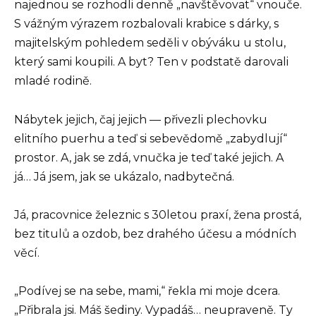
najednou se rozhodli denně „navštěvovat“ vnouče.
S vážným výrazem rozbalovali krabice s dárky, s
majitelským pohledem seděli v obýváku u stolu,
který sami koupili. A byt? Ten v podstatě darovali
mladé rodině.
Nábytek jejich, čaj jejich — přivezli plechovku
elitního puerhu a teď si sebevědomě „zabydlují“
prostor. A, jak se zdá, vnučka je teď také jejich. A
já… Já jsem, jak se ukázalo, nadbytečná.
Já, pracovnice železnic s 30letou praxí, žena prostá,
bez titulů a ozdob, bez drahého účesu a módních
věcí.
„Podívej se na sebe, mami,“ řekla mi moje dcera.
„Přibrala jsi. Máš šediny. Vypadáš… neupraveně. Ty